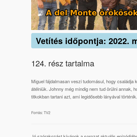
Vetítés időpontja: 2022. m
124. rész tartalma
Miguel fájdalmasan veszi tudomásul, hogy családja kez
átélniük. Johnny még mindig nem tud örülni annak, h
titkokban tartani azt, ami legidősebb lányával történik
Forrás: TV2
Jó szórakozást kívánok a sorozat aktuális epizódjáh