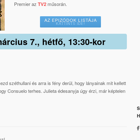
Premier az
TV2
műsorán.
AZ EPIZÓDOK LISTÁJA
KATTINTS IDE!
árcius 7., hétfő, 13:30-kor
d széthullani és arra is fény derül, hogy lányainak mit kellett
ogy Consuelo terhes. Julieta édesanyja úgy érzi, már képtelen
.
S
oz!