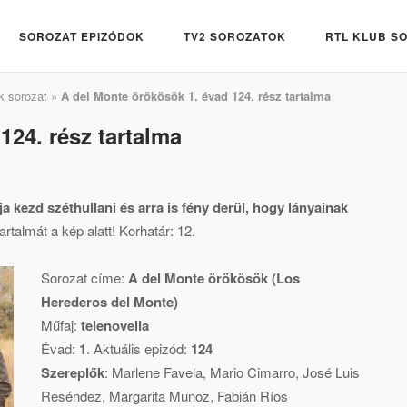
SOROZAT EPIZÓDOK
TV2 SOROZATOK
RTL KLUB S
k sorozat
»
A del Monte örökösök 1. évad 124. rész tartalma
124. rész tartalma
 kezd széthullani és arra is fény derül, hogy lányainak
rtalmát a kép alatt! Korhatár: 12.
Sorozat címe:
A del Monte örökösök (Los
Herederos del Monte)
Műfaj:
telenovella
Évad:
1
. Aktuális epizód:
124
Szereplők
:
Marlene Favela
,
Mario Cimarro
,
José Luis
Reséndez
,
Margarita Munoz
,
Fabián Ríos