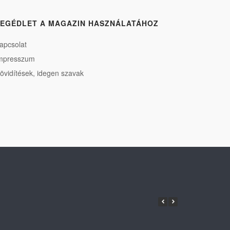
EGÉDLET A MAGAZIN HASZNÁLATÁHOZ
apcsolat
mpresszum
övidítések, idegen szavak