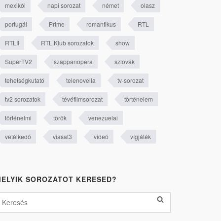
mexikói
napi sorozat
német
olasz
portugál
Prime
romantikus
RTL
RTLII
RTL Klub sorozatok
show
SuperTV2
szappanopera
szlovák
tehetségkutató
telenovella
tv-sorozat
tv2 sorozatok
tévéfilmsorozat
történelem
történelmi
török
venezuelai
vetélkedő
viasat3
videó
vígjáték
ELYIK SOROZATOT KERESED?