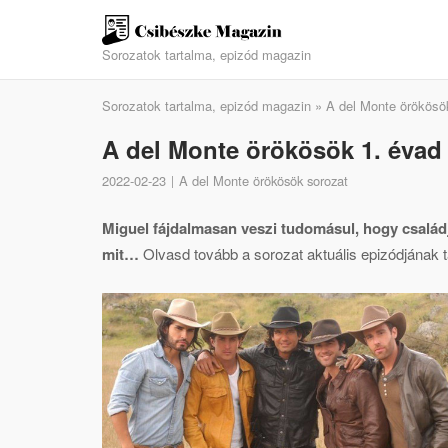
Skip
to
Sorozatok tartalma, epizód magazin
content
Sorozatok tartalma, epizód magazin
»
A del Monte örökösö
A del Monte örökösök 1. évad 
2022-02-23
A del Monte örökösök sorozat
Miguel fájdalmasan veszi tudomásul, hogy családja
mit…
Olvasd tovább a sorozat aktuális epizódjának ta