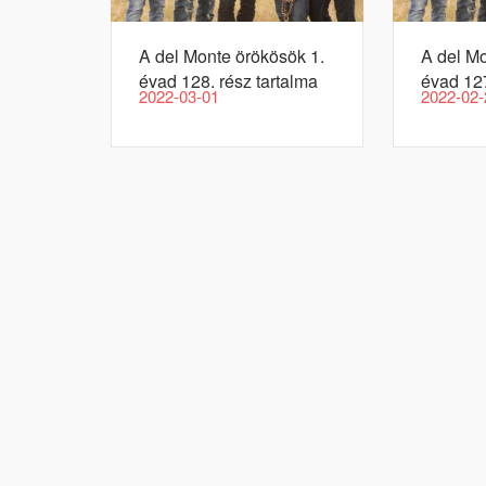
A del Monte örökösök 1.
A del Mo
évad 128. rész tartalma
évad 127
2022-03-01
2022-02-