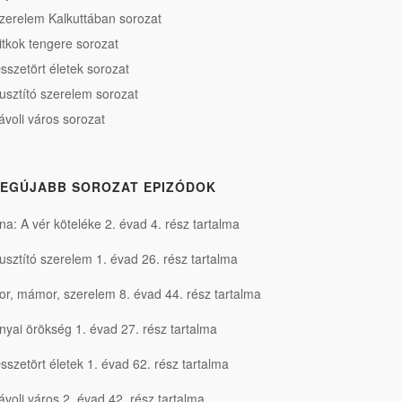
zerelem Kalkuttában sorozat
itkok tengere sorozat
sszetört életek sorozat
usztító szerelem sorozat
ávoli város sorozat
EGÚJABB SOROZAT EPIZÓDOK
na: A vér köteléke 2. évad 4. rész tartalma
usztító szerelem 1. évad 26. rész tartalma
or, mámor, szerelem 8. évad 44. rész tartalma
nyai örökség 1. évad 27. rész tartalma
sszetört életek 1. évad 62. rész tartalma
ávoli város 2. évad 42. rész tartalma