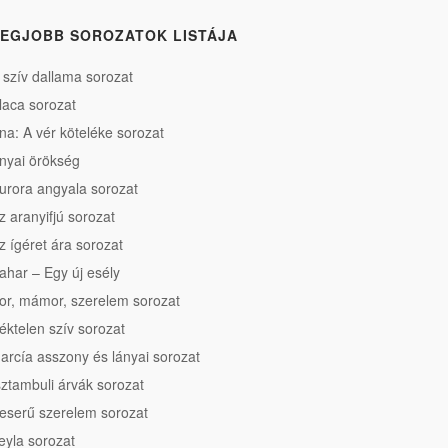
EGJOBB SOROZATOK LISTÁJA
 szív dallama sorozat
laca sorozat
na: A vér köteléke sorozat
nyai örökség
urora angyala sorozat
z aranyifjú sorozat
z ígéret ára sorozat
ahar – Egy új esély
or, mámor, szerelem sorozat
éktelen szív sorozat
arcía asszony és lányai sorozat
sztambuli árvák sorozat
eserű szerelem sorozat
eyla sorozat