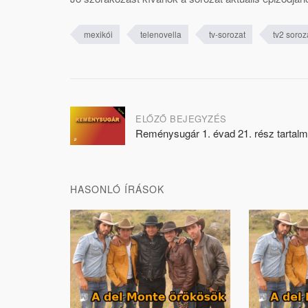
mexikói
telenovella
tv-sorozat
tv2 soroz
Post
ELŐZŐ BEJEGYZÉS
Reménysugár 1. évad 21. rész tartal
navigation
HASONLÓ ÍRÁSOK