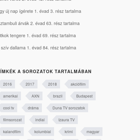
gy új nap ígérete 1. évad 3. rész tartalma
sztambuli árvák 2. évad 63. rész tartalma
itkok tengere 1. évad 69. rész tartalma
 szív dallama 1. évad 84. rész tartalma
ÍMKÉK A SOROZATOK TARTALMÁBAN
2016
2017
2018
akciófilm
amerikai
AXN
brazil
Budapest
cool tv
dráma
Duna TV sorozatok
filmsorozat
indiai
Izaura TV
kalandfilm
kolumbiai
krimi
magyar