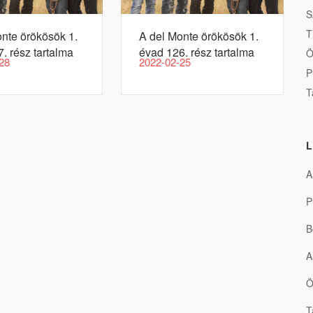
S
T
nte örökösök 1.
A del Monte örökösök 1.
. rész tartalma
évad 126. rész tartalma
Ö
28
2022-02-25
P
T
L
A
P
B
A
Ö
T