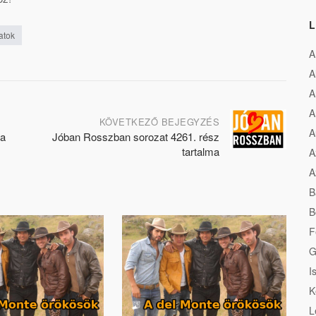
L
atok
A
A
A
A
KÖVETKEZŐ BEJEGYZÉS
A
ma
Jóban Rosszban sorozat 4261. rész
tartalma
A
A
B
B
F
G
I
K
L