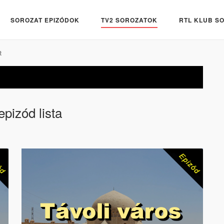
SOROZAT EPIZÓDOK
TV2 SOROZATOK
RTL KLUB S
t
epizód lista