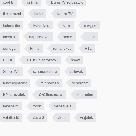
cool tv
dráma
Duna TV sorozatok
filmsorozat
indiai
Izaura TV
kalandfilm
kolumbiai
krimi
magyar
mexikói
napi sorozat
német
olasz
portugál
Prime
romantikus
RTL
RTLII
RTL Klub sorozatok
show
SuperTV2
szappanopera
szlovák
tehetségkutató
telenovella
tv-sorozat
tv2 sorozatok
tévéfilmsorozat
történelem
történelmi
török
venezuelai
vetélkedő
viasat3
videó
vígjáték