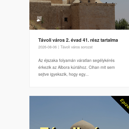
Távoli város 2. évad 41. rész tartalma
2026-08-06
Távoli város sorozat
Az éjszaka folyamán váratlan segélykérés
érkezik az Albora kúriához. Cihan mit sem
sejtve igyekszik, hogy egy...