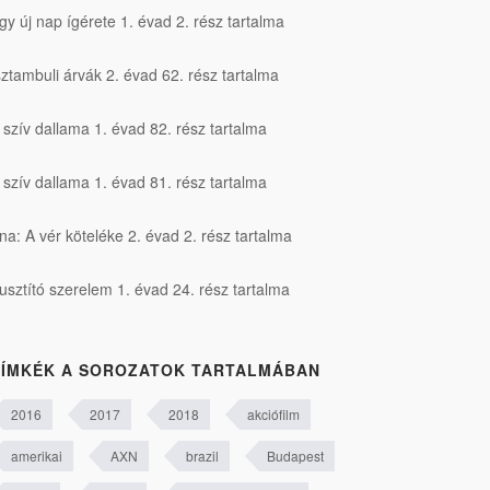
gy új nap ígérete 1. évad 2. rész tartalma
sztambuli árvák 2. évad 62. rész tartalma
 szív dallama 1. évad 82. rész tartalma
 szív dallama 1. évad 81. rész tartalma
na: A vér köteléke 2. évad 2. rész tartalma
usztító szerelem 1. évad 24. rész tartalma
ÍMKÉK A SOROZATOK TARTALMÁBAN
2016
2017
2018
akciófilm
amerikai
AXN
brazil
Budapest