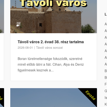
L
A
A
A
Távoli város 2. évad 38. rész tartalma
A
2026-08-01
Távoli város sorozat
A
A
Boran türelmetlensége fokozódik, szeretné
A
minél előbb látni a fiát. Cihan, Alya és Deniz
figyelmesek lesznek a...
B
B
F
G
I
K