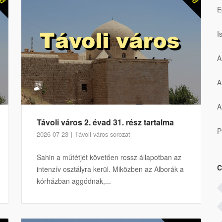
E
I
A
A
A
Távoli város 2. évad 31. rész tartalma
P
2026-07-23
Távoli város sorozat
Sahin a műtétjét követően rossz állapotban az
C
intenzív osztályra kerül. Miközben az Alborák a
kórházban aggódnak,...