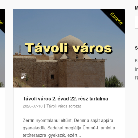
M
S
K
I
R
Távoli város 2. évad 22. rész tartalma
2026-07-10
Távoli város sorozat
Zerrin nyomtalanul eltűnt, Demir a saját apjára
gyanakodik. Sadakat meglátja Ümmü-t, amint a
tetőteraszra igyekszik, ezért...