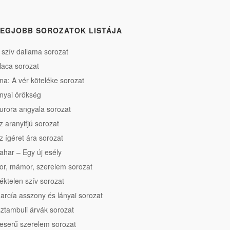
EGJOBB SOROZATOK LISTÁJA
 szív dallama sorozat
laca sorozat
na: A vér köteléke sorozat
nyai örökség
urora angyala sorozat
z aranyifjú sorozat
z ígéret ára sorozat
ahar – Egy új esély
or, mámor, szerelem sorozat
éktelen szív sorozat
arcía asszony és lányai sorozat
sztambuli árvák sorozat
eserű szerelem sorozat