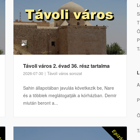
L
S
T
Ö
P
T
Távoli város 2. évad 36. rész tartalma
L
2026-07-30
Távoli város sorozat
A
Sahin állapotában javulás következik be, Nare
és a többiek meglátogatják a kórházban. Demir
P
miután beront a...
Ö
T