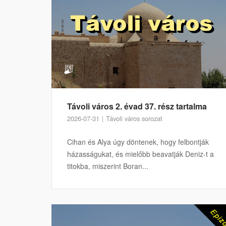
Távoli város 2. évad 37. rész tartalma
2026-07-31
Távoli város sorozat
Cihan és Alya úgy döntenek, hogy felbontják
házasságukat, és mielőbb beavatják Deniz-t a
titokba, miszerint Boran...