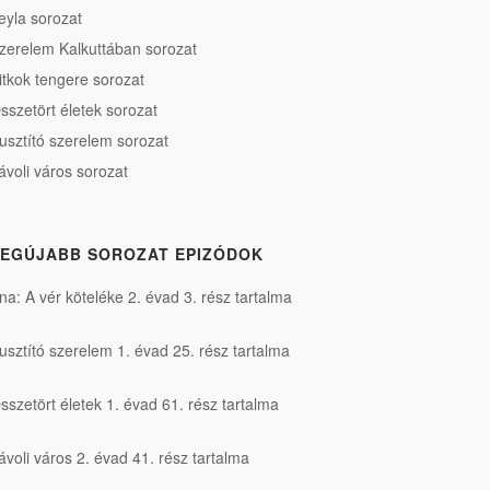
eyla sorozat
zerelem Kalkuttában sorozat
itkok tengere sorozat
sszetört életek sorozat
usztító szerelem sorozat
ávoli város sorozat
EGÚJABB SOROZAT EPIZÓDOK
na: A vér köteléke 2. évad 3. rész tartalma
usztító szerelem 1. évad 25. rész tartalma
sszetört életek 1. évad 61. rész tartalma
ávoli város 2. évad 41. rész tartalma