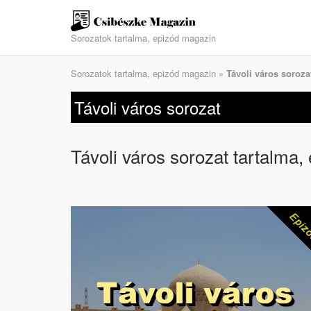
Skip
to
Sorozatok tartalma, epizód magazin
content
Sorozatok tartalma, epizód magazin
»
Távoli város soroza
Távoli város sorozat
Távoli város sorozat tartalma, 