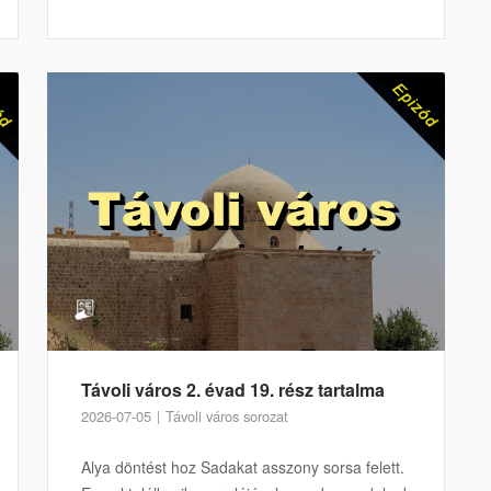
Távoli város 2. évad 19. rész tartalma
2026-07-05
Távoli város sorozat
Alya döntést hoz Sadakat asszony sorsa felett.