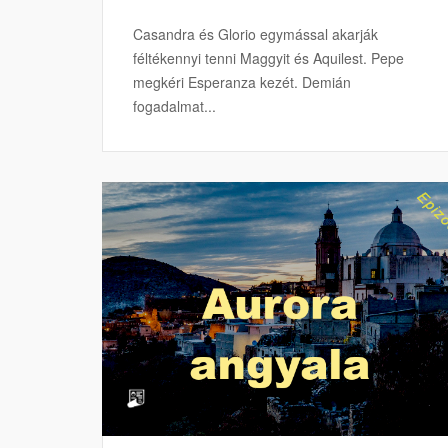
Casandra és Glorio egymással akarják
féltékennyi tenni Maggyit és Aquilest. Pepe
megkéri Esperanza kezét. Demián
fogadalmat...