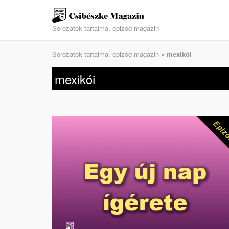
Skip
to
Sorozatok tartalma, epizód magazin
content
Sorozatok tartalma, epizód magazin
»
mexikói
mexikói