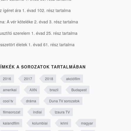
z ígéret ára 1. évad 102. rész tartalma
na: A vér köteléke 2. évad 3. rész tartalma
usztító szerelem 1. évad 25. rész tartalma
sszetört életek 1. évad 61. rész tartalma
ÍMKÉK A SOROZATOK TARTALMÁBAN
2016
2017
2018
akciófilm
amerikai
AXN
brazil
Budapest
cool tv
dráma
Duna TV sorozatok
filmsorozat
indiai
Izaura TV
kalandfilm
kolumbiai
krimi
magyar