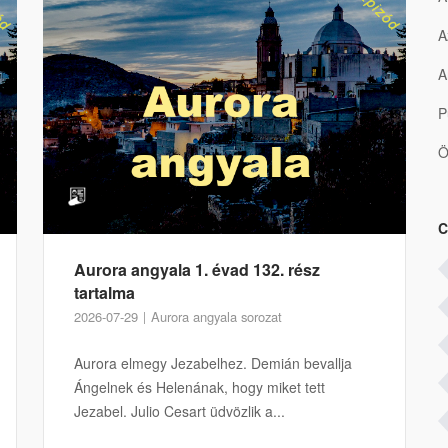
A
A
P
Ö
C
Aurora angyala 1. évad 132. rész
tartalma
2026-07-29
Aurora angyala sorozat
Aurora elmegy Jezabelhez. Demián bevallja
Ángelnek és Helenának, hogy miket tett
Jezabel. Julio Cesart üdvözlik a...