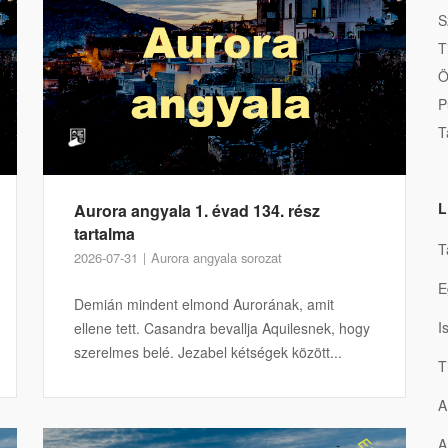
S
T
Ö
P
T
L
Aurora angyala 1. évad 134. rész
tartalma
T
2026-07-31
Aurora angyala sorozat
E
Demián mindent elmond Aurorának, amit
I
ellene tett. Casandra bevallja Aquilesnek, hogy
szerelmes belé. Jezabel kétségek között...
T
A
A