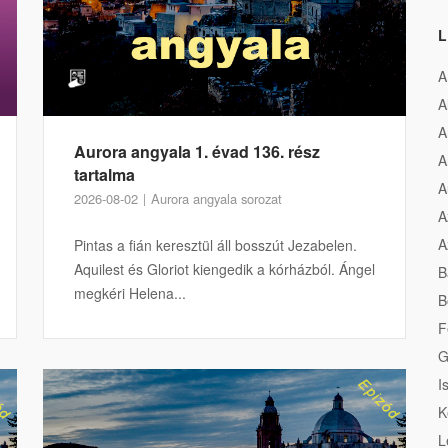
L
A
A
A
Aurora angyala 1. évad 136. rész
A
tartalma
A
2026-08-02
Aurora angyala sorozat
A
A
Pintas a fián keresztül áll bosszút Jezabelen.
Aquilest és Gloriot kiengedik a kórházból. Ángel
B
megkéri Helena...
B
F
G
I
K
L