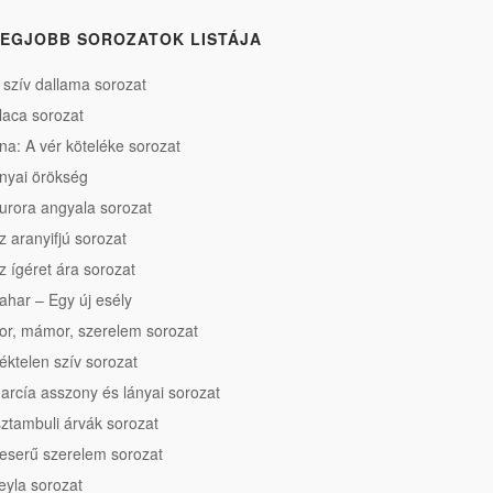
EGJOBB SOROZATOK LISTÁJA
 szív dallama sorozat
laca sorozat
na: A vér köteléke sorozat
nyai örökség
urora angyala sorozat
z aranyifjú sorozat
z ígéret ára sorozat
ahar – Egy új esély
or, mámor, szerelem sorozat
éktelen szív sorozat
arcía asszony és lányai sorozat
sztambuli árvák sorozat
eserű szerelem sorozat
eyla sorozat