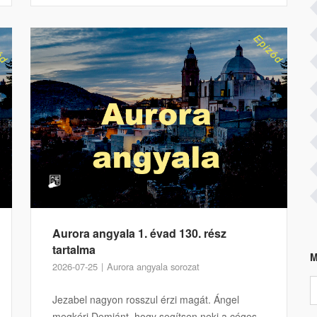
Aurora angyala 1. évad 130. rész
tartalma
M
2026-07-25
Aurora angyala sorozat
Jezabel nagyon rosszul érzi magát. Ángel
megkéri Demiánt, hogy segítsen neki a céges