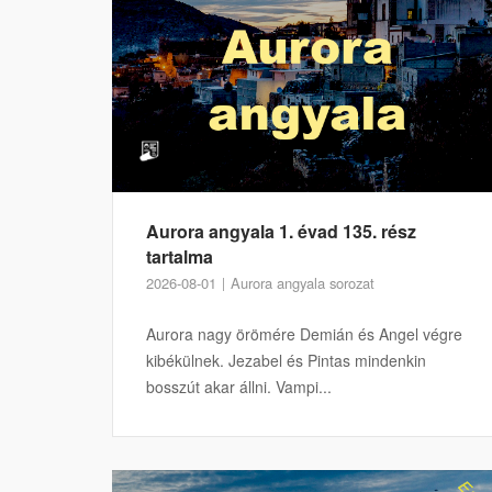
Aurora angyala 1. évad 135. rész
tartalma
2026-08-01
Aurora angyala sorozat
Aurora nagy örömére Demián és Angel végre
kibékülnek. Jezabel és Pintas mindenkin
bosszút akar állni. Vampi...