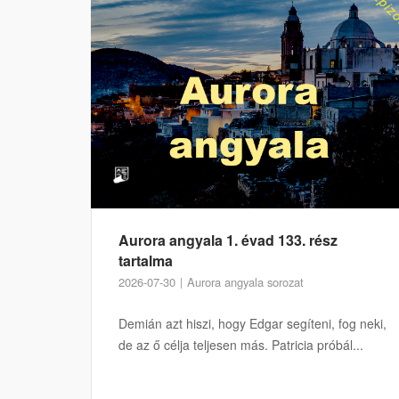
Aurora angyala 1. évad 133. rész
tartalma
2026-07-30
Aurora angyala sorozat
Demián azt hiszi, hogy Edgar segíteni, fog neki,
de az ő célja teljesen más. Patricia próbál...