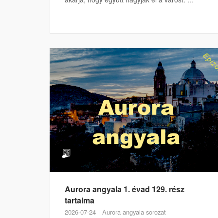
Aurora angyala 1. évad 129. rész
tartalma
2026-07-24
Aurora angyala sorozat