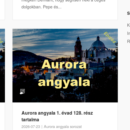
dolgokban. Pepe és...
S
K
I
R
Aurora angyala 1. évad 128. rész
tartalma
2026-07-23
Aurora angyala sorozat