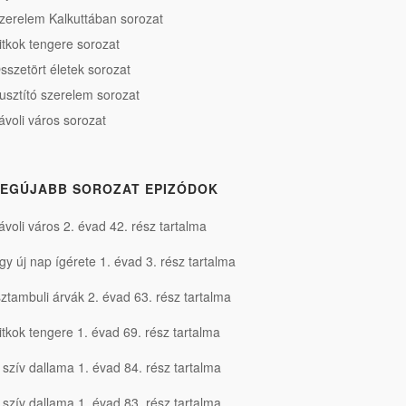
zerelem Kalkuttában sorozat
itkok tengere sorozat
sszetört életek sorozat
usztító szerelem sorozat
ávoli város sorozat
EGÚJABB SOROZAT EPIZÓDOK
ávoli város 2. évad 42. rész tartalma
gy új nap ígérete 1. évad 3. rész tartalma
sztambuli árvák 2. évad 63. rész tartalma
itkok tengere 1. évad 69. rész tartalma
 szív dallama 1. évad 84. rész tartalma
 szív dallama 1. évad 83. rész tartalma