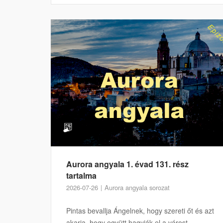
Aurora angyala 1. évad 131. rész
tartalma
2026-07-26
Aurora angyala sorozat
Pintas bevallja Ángelnek, hogy szereti őt és azt
akarja, hogy együtt hagyják el a várost. ...