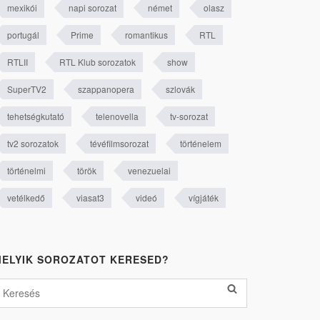
mexikói
napi sorozat
német
olasz
portugál
Prime
romantikus
RTL
RTLII
RTL Klub sorozatok
show
SuperTV2
szappanopera
szlovák
tehetségkutató
telenovella
tv-sorozat
tv2 sorozatok
tévéfilmsorozat
történelem
történelmi
török
venezuelai
vetélkedő
viasat3
videó
vígjáték
ELYIK SOROZATOT KERESED?