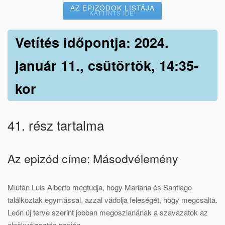
AZ EPIZÓDOK LISTÁJA
KATTINTS IDE!
Vetítés időpontja: 2024.
január 11., csütörtök, 14:35-
kor
41. rész tartalma
Az epizód címe: Másodvélemény
Miután Luis Alberto megtudja, hogy Mariana és Santiago
találkoztak egymással, azzal vádolja feleségét, hogy megcsalta.
León új terve szerint jobban megoszlanának a szavazatok az
elnökválasztás napján.