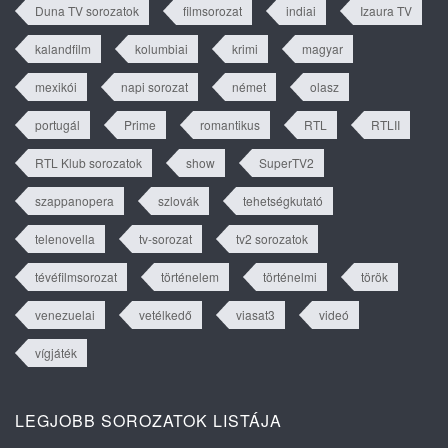
Duna TV sorozatok
filmsorozat
indiai
Izaura TV
kalandfilm
kolumbiai
krimi
magyar
mexikói
napi sorozat
német
olasz
portugál
Prime
romantikus
RTL
RTLII
RTL Klub sorozatok
show
SuperTV2
szappanopera
szlovák
tehetségkutató
telenovella
tv-sorozat
tv2 sorozatok
tévéfilmsorozat
történelem
történelmi
török
venezuelai
vetélkedő
viasat3
videó
vígjáték
LEGJOBB SOROZATOK LISTÁJA