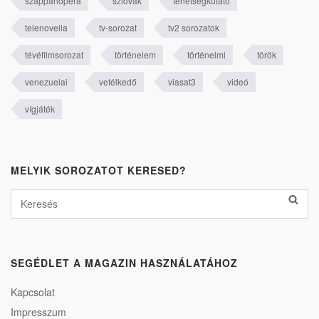
szappanopera
szlovák
tehetségkutató
telenovella
tv-sorozat
tv2 sorozatok
tévéfilmsorozat
történelem
történelmi
török
venezuelai
vetélkedő
viasat3
videó
vígjáték
MELYIK SOROZATOT KERESED?
SEGÉDLET A MAGAZIN HASZNÁLATÁHOZ
Kapcsolat
Impresszum