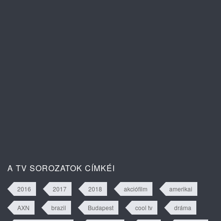
Egy új nap ígérete 1. évad 3. rész
tartalma
Isztambuli árvák 2. évad 63. rész
tartalma
A TV SOROZATOK CÍMKÉI
2016
2017
2018
akciófilm
amerikai
AXN
brazil
Budapest
cool tv
dráma