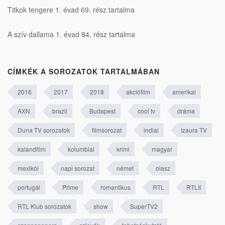
Titkok tengere 1. évad 69. rész tartalma
A szív dallama 1. évad 84. rész tartalma
CÍMKÉK A SOROZATOK TARTALMÁBAN
2016
2017
2018
akciófilm
amerikai
AXN
brazil
Budapest
cool tv
dráma
Duna TV sorozatok
filmsorozat
indiai
Izaura TV
kalandfilm
kolumbiai
krimi
magyar
mexikói
napi sorozat
német
olasz
portugál
Prime
romantikus
RTL
RTLII
RTL Klub sorozatok
show
SuperTV2