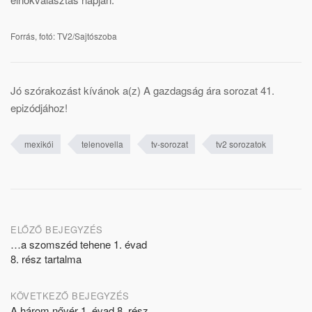
Forrás, fotó: TV2/Sajtószoba
Jó szórakozást kívánok a(z) A gazdagság ára sorozat 41.
epizódjához!
mexikói
telenovella
tv-sorozat
tv2 sorozatok
Post
ELŐZŐ BEJEGYZÉS
…a szomszéd tehene 1. évad
navigation
8. rész tartalma
KÖVETKEZŐ BEJEGYZÉS
A három nővér 1. évad 8. rész