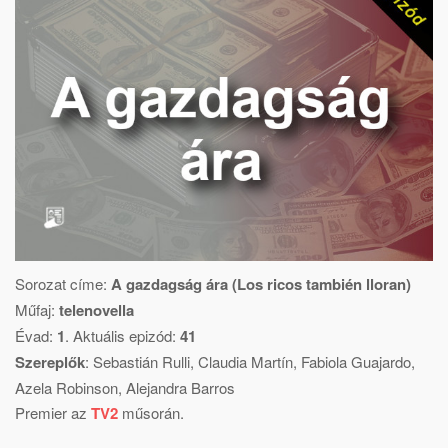
Sorozat címe:
A gazdagság ára (Los ricos también lloran)
Műfaj:
telenovella
Évad:
1
. Aktuális epizód:
41
Szereplők
:
Sebastián Rulli
,
Claudia Martín
,
Fabiola Guajardo
,
Azela Robinson
,
Alejandra Barros
Premier az
TV2
műsorán.