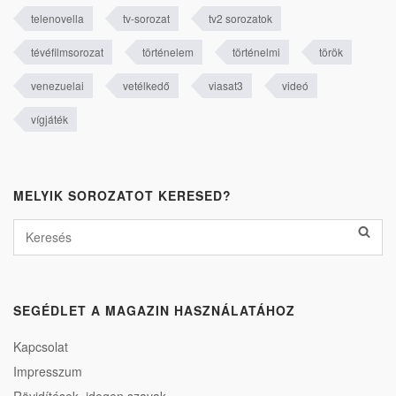
telenovella
tv-sorozat
tv2 sorozatok
tévéfilmsorozat
történelem
történelmi
török
venezuelai
vetélkedő
viasat3
videó
vígjáték
MELYIK SOROZATOT KERESED?
SEGÉDLET A MAGAZIN HASZNÁLATÁHOZ
Kapcsolat
Impresszum
Rövidítések, idegen szavak