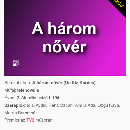
Sorozat címe:
A három nővér (Üc Kiz Kardes)
Műfaj:
telenovella
Évad:
2
. Aktuális epizód:
104
Szereplők
:
İclal Aydın
,
Reha Özcan
,
Almila Ada
,
Özgü Kaya
,
Melisa Berberoğlu
Premier az
TV2
műsorán.