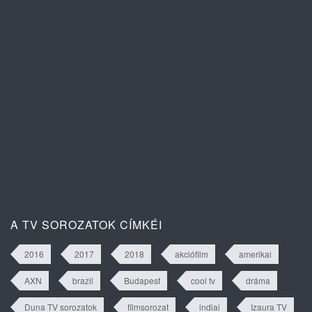
Távoli város 2. évad 41. rész
tartalma
Egy új nap ígérete 1. évad 2. rész
tartalma
A TV SOROZATOK CÍMKÉI
2016
2017
2018
akciófilm
amerikai
AXN
brazil
Budapest
cool tv
dráma
Duna TV sorozatok
filmsorozat
indiai
Izaura TV