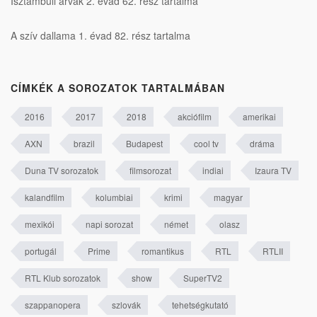
Isztambuli árvák 2. évad 62. rész tartalma
A szív dallama 1. évad 82. rész tartalma
CÍMKÉK A SOROZATOK TARTALMÁBAN
2016
2017
2018
akciófilm
amerikai
AXN
brazil
Budapest
cool tv
dráma
Duna TV sorozatok
filmsorozat
indiai
Izaura TV
kalandfilm
kolumbiai
krimi
magyar
mexikói
napi sorozat
német
olasz
portugál
Prime
romantikus
RTL
RTLII
RTL Klub sorozatok
show
SuperTV2
szappanopera
szlovák
tehetségkutató