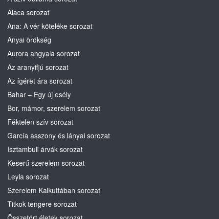
Alaca sorozat
Ana: A vér köteléke sorozat
Anyai örökség
Aurora angyala sorozat
Az aranyifjú sorozat
Az ígéret ára sorozat
Bahar – Egy új esély
Bor, mámor, szerelem sorozat
Féktelen szív sorozat
García asszony és lányai sorozat
Isztambuli árvák sorozat
Keserű szerelem sorozat
Leyla sorozat
Szerelem Kalkuttában sorozat
Titkok tengere sorozat
Összetört életek sorozat