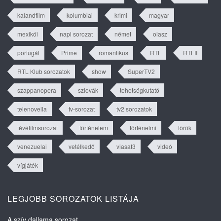
kalandfilm
kolumbiai
krimi
magyar
mexikói
napi sorozat
német
olasz
portugál
Prime
romantikus
RTL
RTLII
RTL Klub sorozatok
show
SuperTV2
szappanopera
szlovák
tehetségkutató
telenovella
tv-sorozat
tv2 sorozatok
tévéfilmsorozat
történelem
történelmi
török
venezuelai
vetélkedő
viasat3
videó
vígjáték
LEGJOBB SOROZATOK LISTÁJA
A szív dallama sorozat