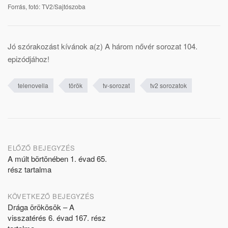
Forrás, fotó: TV2/Sajtószoba
Jó szórakozást kívánok a(z) A három nővér sorozat 104.
epizódjához!
telenovella
török
tv-sorozat
tv2 sorozatok
Post
ELŐZŐ BEJEGYZÉS
A múlt börtönében 1. évad 65.
navigation
rész tartalma
KÖVETKEZŐ BEJEGYZÉS
Drága örökösök – A
visszatérés 6. évad 167. rész