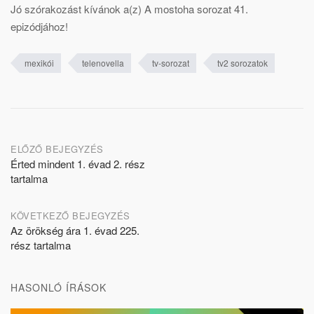
Jó szórakozást kívánok a(z) A mostoha sorozat 41.
epizódjához!
mexikói
telenovella
tv-sorozat
tv2 sorozatok
Post
ELŐZŐ BEJEGYZÉS
Érted mindent 1. évad 2. rész
navigation
tartalma
KÖVETKEZŐ BEJEGYZÉS
Az örökség ára 1. évad 225.
rész tartalma
HASONLÓ ÍRÁSOK