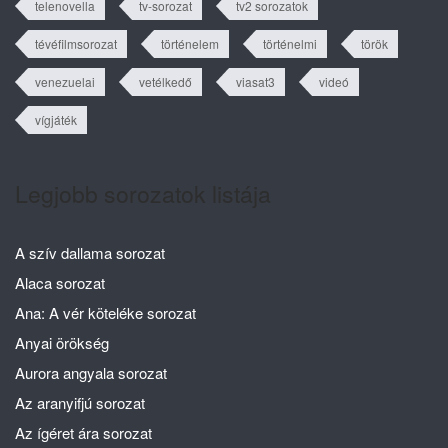
telenovella
tv-sorozat
tv2 sorozatok
tévéfilmsorozat
történelem
történelmi
török
venezuelai
vetélkedő
viasat3
videó
vígjáték
Legjobb sorozatok listája
A szív dallama sorozat
Alaca sorozat
Ana: A vér köteléke sorozat
Anyai örökség
Aurora angyala sorozat
Az aranyifjú sorozat
Az ígéret ára sorozat