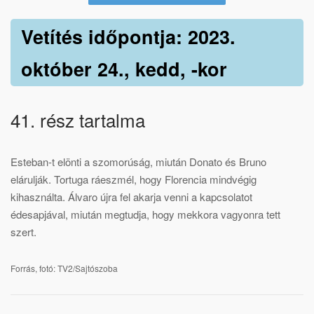
Vetítés időpontja: 2023.
október 24., kedd, -kor
41. rész tartalma
Esteban-t elönti a szomorúság, miután Donato és Bruno
elárulják. Tortuga ráeszmél, hogy Florencia mindvégig
kihasználta. Álvaro újra fel akarja venni a kapcsolatot
édesapjával, miután megtudja, hogy mekkora vagyonra tett
szert.
Forrás, fotó: TV2/Sajtószoba