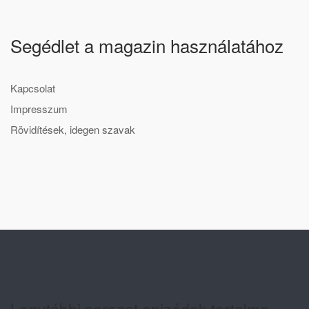
Segédlet a magazin használatához
Kapcsolat
Impresszum
Rövidítések, idegen szavak
Legutóbbi sorozat epizódok tartalma