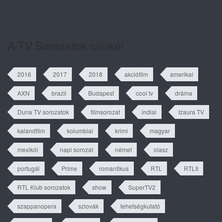
A szív dallama 1. évad 81. rész
tartalma
A TV Sorozatok címkéi
2016
2017
2018
akciófilm
amerikai
AXN
brazil
Budapest
cool tv
dráma
Duna TV sorozatok
filmsorozat
indiai
Izaura TV
kalandfilm
kolumbiai
krimi
magyar
mexikói
napi sorozat
német
olasz
portugál
Prime
romantikus
RTL
RTLII
RTL Klub sorozatok
show
SuperTV2
szappanopera
szlovák
tehetségkutató