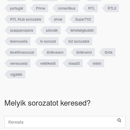
portugál
Prime
romantikus
RTL
RTLII
RTL Klub sorozatok
show
SuperTV2
szappanopera
szlovák
tehetségkutató
telenovella
tv-sorozat
tv2 sorozatok
tévéfilmsorozat
történelem
történelmi
török
venezuelai
vetélkedő
viasat3
videó
vígjáték
Melyik sorozatot keresed?