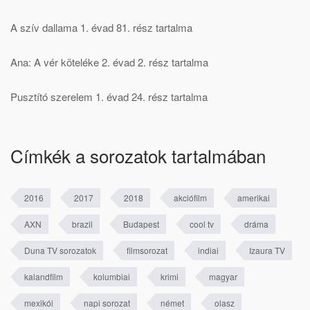
A szív dallama 1. évad 81. rész tartalma
Ana: A vér köteléke 2. évad 2. rész tartalma
Pusztító szerelem 1. évad 24. rész tartalma
Címkék a sorozatok tartalmában
2016
2017
2018
akciófilm
amerikai
AXN
brazil
Budapest
cool tv
dráma
Duna TV sorozatok
filmsorozat
indiai
Izaura TV
kalandfilm
kolumbiai
krimi
magyar
mexikói
napi sorozat
német
olasz