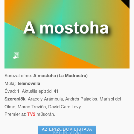
Sorozat címe:
A mostoha (La Madrastra)
Műfaj:
telenovella
Évad:
1
. Aktuális epizód:
41
Szereplők
:
Aracely Arámbula
,
Andrés Palacios
,
Marisol del
Olmo
,
Marco Treviño
,
David Caro Levy
Premier az
TV2
műsorán.
AZ EPIZÓDOK LISTÁJA
KATTINTS IDE!