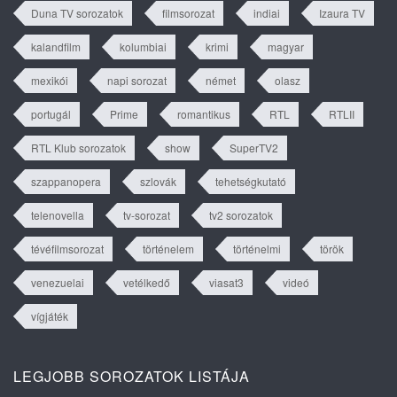
Duna TV sorozatok
filmsorozat
indiai
Izaura TV
kalandfilm
kolumbiai
krimi
magyar
mexikói
napi sorozat
német
olasz
portugál
Prime
romantikus
RTL
RTLII
RTL Klub sorozatok
show
SuperTV2
szappanopera
szlovák
tehetségkutató
telenovella
tv-sorozat
tv2 sorozatok
tévéfilmsorozat
történelem
történelmi
török
venezuelai
vetélkedő
viasat3
videó
vígjáték
LEGJOBB SOROZATOK LISTÁJA