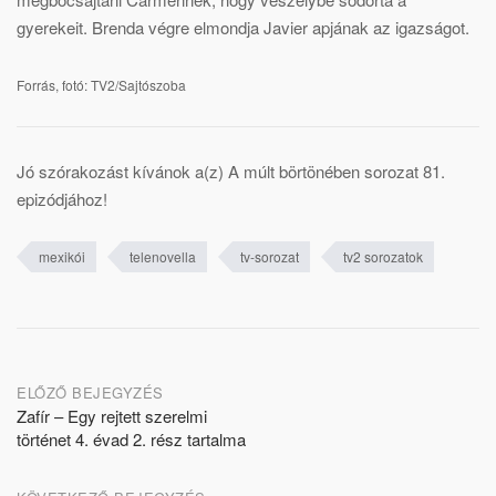
gyerekeit. Brenda végre elmondja Javier apjának az igazságot.
Forrás, fotó: TV2/Sajtószoba
Jó szórakozást kívánok a(z) A múlt börtönében sorozat 81.
epizódjához!
mexikói
telenovella
tv-sorozat
tv2 sorozatok
Post
ELŐZŐ BEJEGYZÉS
Zafír – Egy rejtett szerelmi
navigation
történet 4. évad 2. rész tartalma