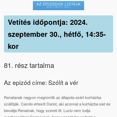
AZ EPIZÓDOK LISTÁJA
KATTINTS IDE!
Vetítés időpontja: 2024.
szeptember 30., hétfő, 14:35-
kor
81. rész tartalma
Az epizód címe: Szólít a vér
Renatanak nagyon megromlik az állapota ezért korházba
szállítják. Camilo értesíti Dariot, aki azonnal a korházba siet és
bevallja Renatnak, hogy szereti őt. Lucio nem tudja
megbocsájtani Carmennek, hogy veszélybe sodorta a