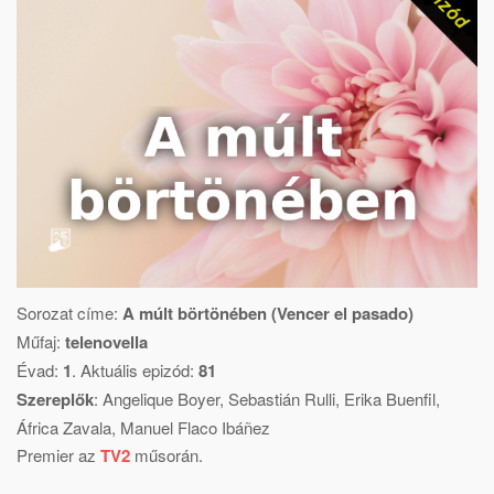
Sorozat címe:
A múlt börtönében (Vencer el pasado)
Műfaj:
telenovella
Évad:
1
. Aktuális epizód:
81
Szereplők
:
Angelique Boyer
,
Sebastián Rulli
,
Erika Buenfil
,
África Zavala
,
Manuel Flaco Ibáñez
Premier az
TV2
műsorán.