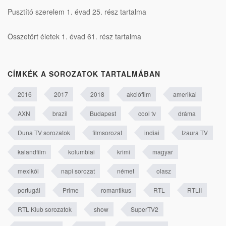
Pusztító szerelem 1. évad 25. rész tartalma
Összetört életek 1. évad 61. rész tartalma
CÍMKÉK A SOROZATOK TARTALMÁBAN
2016
2017
2018
akciófilm
amerikai
AXN
brazil
Budapest
cool tv
dráma
Duna TV sorozatok
filmsorozat
indiai
Izaura TV
kalandfilm
kolumbiai
krimi
magyar
mexikói
napi sorozat
német
olasz
portugál
Prime
romantikus
RTL
RTLII
RTL Klub sorozatok
show
SuperTV2