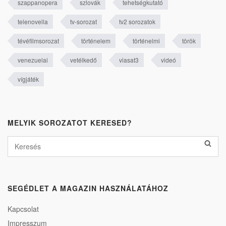
szappanopera
szlovák
tehetségkutató
telenovella
tv-sorozat
tv2 sorozatok
tévéfilmsorozat
történelem
történelmi
török
venezuelai
vetélkedő
viasat3
videó
vígjáték
MELYIK SOROZATOT KERESED?
SEGÉDLET A MAGAZIN HASZNÁLATÁHOZ
Kapcsolat
Impresszum