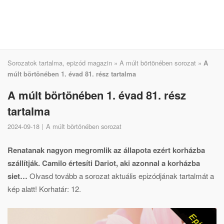
Sorozatok tartalma, epizód magazin
»
A múlt börtönében sorozat
»
A
múlt börtönében 1. évad 81. rész tartalma
A múlt börtönében 1. évad 81. rész
tartalma
2024-09-18
A múlt börtönében sorozat
Renatanak nagyon megromlik az állapota ezért korházba
szállítják. Camilo értesíti Dariot, aki azonnal a korházba
siet…
Olvasd tovább a sorozat aktuális epizódjának tartalmát a
kép alatt! Korhatár: 12.