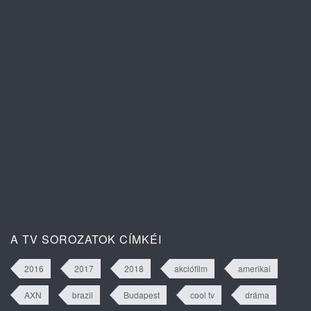
Az ígéret ára 1. évad 102. rész
tartalma
Ana: A vér köteléke 2. évad 3. rész
tartalma
A TV SOROZATOK CÍMKÉI
2016
2017
2018
akciófilm
amerikai
AXN
brazil
Budapest
cool tv
dráma