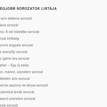
EGJOBB SOROZATOK LISTÁJA
 szív dallama sorozat
laca sorozat
na: A vér köteléke sorozat
nyai örökség
urora angyala sorozat
z aranyifjú sorozat
z ígéret ára sorozat
ahar – Egy új esély
or, mámor, szerelem sorozat
éktelen szív sorozat
arcía asszony és lányai sorozat
sztambuli árvák sorozat
eserű szerelem sorozat
eyla sorozat