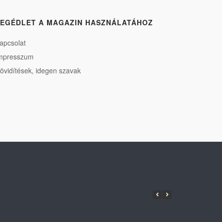
EGÉDLET A MAGAZIN HASZNÁLATÁHOZ
apcsolat
mpresszum
övidítések, idegen szavak