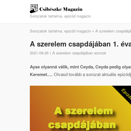
Skip
to
Sorozatok tartalma, epizód magazin
content
Sorozatok tartalma, epizód magazin
»
A szerelem csapdájá
A szerelem csapdájában 1. éva
2021-08-26
A szerelem csapdájában sorozat
Ayse olyanná válik, mint Ceyda, Ceyda pedig olya
Keremet.…
Olvasd tovább a sorozat aktuális epizódjá