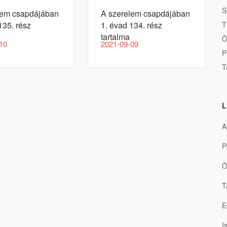
S
lem csapdájában
A szerelem csapdájában
T
135. rész
1. évad 134. rész
tartalma
Ö
10
2021-09-09
P
T
L
A
P
Ö
T
E
I