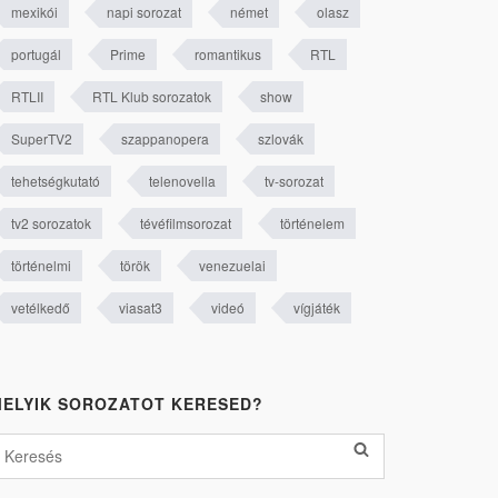
mexikói
napi sorozat
német
olasz
portugál
Prime
romantikus
RTL
RTLII
RTL Klub sorozatok
show
SuperTV2
szappanopera
szlovák
tehetségkutató
telenovella
tv-sorozat
tv2 sorozatok
tévéfilmsorozat
történelem
történelmi
török
venezuelai
vetélkedő
viasat3
videó
vígjáték
ELYIK SOROZATOT KERESED?