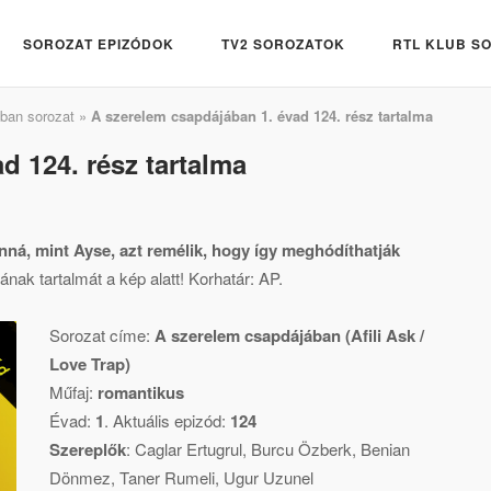
SOROZAT EPIZÓDOK
TV2 SOROZATOK
RTL KLUB S
ban sorozat
»
A szerelem csapdájában 1. évad 124. rész tartalma
d 124. rész tartalma
nná, mint Ayse, azt remélik, hogy így meghódíthatják
nak tartalmát a kép alatt! Korhatár: AP.
Sorozat címe:
A szerelem csapdájában (Afili Ask /
Love Trap)
Műfaj:
romantikus
Évad:
1
. Aktuális epizód:
124
Szereplők
:
Caglar Ertugrul
,
Burcu Özberk
,
Benian
Dönmez
,
Taner Rumeli
,
Ugur Uzunel