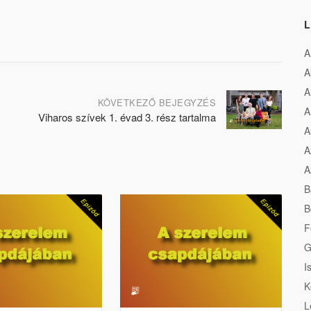
L
A
A
A
KÖVETKEZŐ BEJEGYZÉS
A
Viharos szívek 1. évad 3. rész tartalma
A
A
A
B
B
F
G
I
K
L