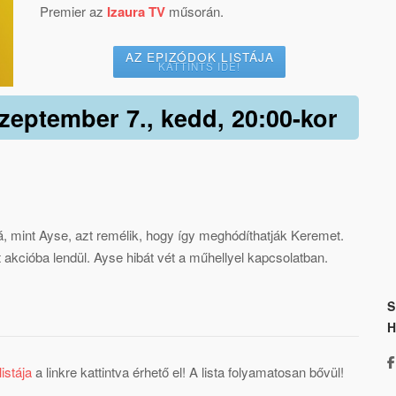
Premier az
Izaura TV
műsorán.
AZ EPIZÓDOK LISTÁJA
KATTINTS IDE!
szeptember 7., kedd, 20:00-kor
, mint Ayse, azt remélik, hogy így meghódíthatják Keremet.
akcióba lendül. Ayse hibát vét a műhellyel kapcsolatban.
S
istája
a linkre kattintva érhető el! A lista folyamatosan bővül!