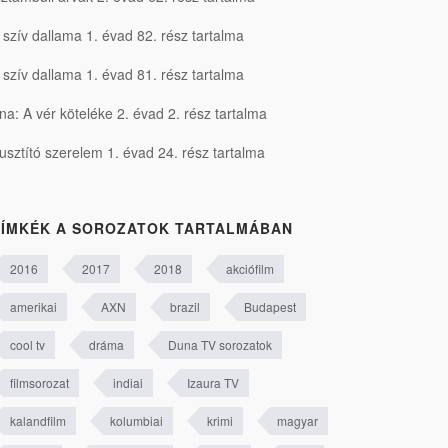
 szív dallama 1. évad 82. rész tartalma
 szív dallama 1. évad 81. rész tartalma
na: A vér köteléke 2. évad 2. rész tartalma
usztító szerelem 1. évad 24. rész tartalma
ÍMKÉK A SOROZATOK TARTALMÁBAN
2016
2017
2018
akciófilm
amerikai
AXN
brazil
Budapest
cool tv
dráma
Duna TV sorozatok
filmsorozat
indiai
Izaura TV
kalandfilm
kolumbiai
krimi
magyar