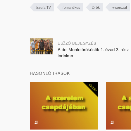
Izaura TV
romantikus
török
tv-sorozat
Post
ELŐZŐ BEJEGYZÉS
A del Monte örökösök 1. évad 2. rész
navigation
tartalma
HASONLÓ ÍRÁSOK