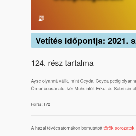
Vetítés időpontja: 2021. 
124. rész tartalma
Ayse olyanná válik, mint Ceyda, Ceyda pedig olyanná
Ömer bocsánatot kér Muhsintól. Erkut és Sabri simét 
Forrás: TV2
A hazai tévécsatornákon bemutatott
török sorozatok l