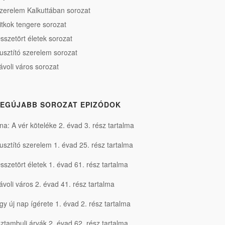
zerelem Kalkuttában sorozat
itkok tengere sorozat
sszetört életek sorozat
usztító szerelem sorozat
ávoli város sorozat
EGÚJABB SOROZAT EPIZÓDOK
na: A vér köteléke 2. évad 3. rész tartalma
usztító szerelem 1. évad 25. rész tartalma
sszetört életek 1. évad 61. rész tartalma
ávoli város 2. évad 41. rész tartalma
gy új nap ígérete 1. évad 2. rész tartalma
sztambuli árvák 2. évad 62. rész tartalma