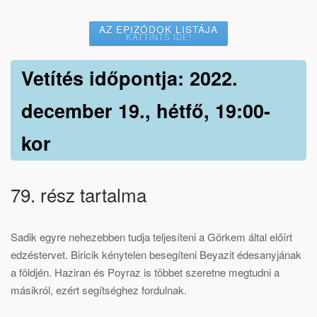
AZ EPIZÓDOK LISTÁJA
KATTINTS IDE!
Vetítés időpontja: 2022.
december 19., hétfő, 19:00-
kor
79. rész tartalma
Sadik egyre nehezebben tudja teljesíteni a Görkem által előírt
edzéstervet. Biricik kénytelen besegíteni Beyazit édesanyjának
a földjén. Haziran és Poyraz is többet szeretne megtudni a
másikról, ezért segítséghez fordulnak.