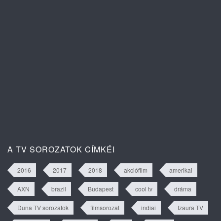
tartalma
Egy új nap ígérete 1. évad 2. rész
tartalma
A TV SOROZATOK CÍMKÉI
2016
2017
2018
akciófilm
amerikai
AXN
brazil
Budapest
cool tv
dráma
Duna TV sorozatok
filmsorozat
indiai
Izaura TV