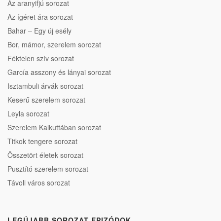
Az aranyifjú sorozat
Az ígéret ára sorozat
Bahar – Egy új esély
Bor, mámor, szerelem sorozat
Féktelen szív sorozat
García asszony és lányai sorozat
Isztambuli árvák sorozat
Keserű szerelem sorozat
Leyla sorozat
Szerelem Kalkuttában sorozat
Titkok tengere sorozat
Összetört életek sorozat
Pusztító szerelem sorozat
Távoli város sorozat
LEGÚJABB SOROZAT EPIZÓDOK