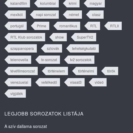
kalandfilm
kolumbiai
krimi
magyar
mexikói
napi sorozat
német
olasz
portugál
Prime
romantikus
RTL
RTLII
RTL Klub sorozatok
show
SuperTV2
szappanopera
szlovák
tehetségkutató
telenovella
tv-sorozat
tv2 sorozatok
tévéfilmsorozat
történelem
történelmi
török
venezuelai
vetélkedő
viasat3
videó
vígjáték
LEGJOBB SOROZATOK LISTÁJA
A szív dallama sorozat