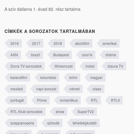
A szív dallama 1. évad 82. rész tartalma
CÍMKÉK A SOROZATOK TARTALMÁBAN
2016
2017
2018
akciófilm
amerikai
AXN
brazil
Budapest
cool tv
dráma
Duna TV sorozatok
filmsorozat
indiai
Izaura TV
kalandfilm
kolumbiai
krimi
magyar
mexikói
napi sorozat
német
olasz
portugál
Prime
romantikus
RTL
RTLII
RTL Klub sorozatok
show
SuperTV2
szappanopera
szlovák
tehetségkutató