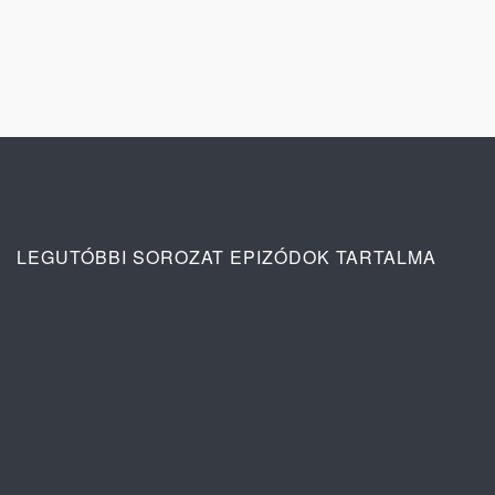
LEGUTÓBBI SOROZAT EPIZÓDOK TARTALMA
A szív dallama 1. évad 84. rész