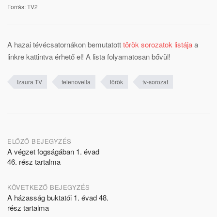
Forrás: TV2
A hazai tévécsatornákon bemutatott
török sorozatok listája
a
linkre kattintva érhető el! A lista folyamatosan bővül!
Izaura TV
telenovella
török
tv-sorozat
Post
ELŐZŐ BEJEGYZÉS
A végzet fogságában 1. évad
navigation
46. rész tartalma
KÖVETKEZŐ BEJEGYZÉS
A házasság buktatói 1. évad 48.
rész tartalma