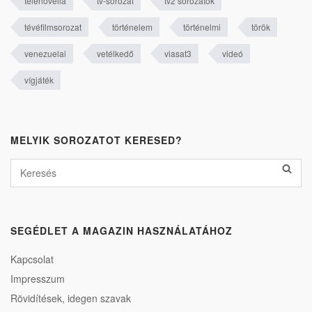
telenovella
tv-sorozat
tv2 sorozatok
tévéfilmsorozat
történelem
történelmi
török
venezuelai
vetélkedő
viasat3
videó
vígjáték
MELYIK SOROZATOT KERESED?
SEGÉDLET A MAGAZIN HASZNÁLATÁHOZ
Kapcsolat
Impresszum
Rövidítések, idegen szavak