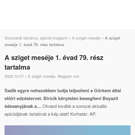
Sorozatok tartalma, epizód magazin
»
A sziget meséje
»
A sziget
meséje 1. évad 79. rész tartalma
A sziget meséje 1. évad 79. rész
tartalma
2022-12-07
A sziget meséje
,
Magazin mix
Sadik egyre nehezebben tudja teljesíteni a Görkem által
előírt edzéstervet. Biricik kénytelen besegíteni Beyazit
édesanyjának a…
Olvasd tovább a sorozat aktuális
epizódjának tartalmát a kép alatt! Korhatár: AP.