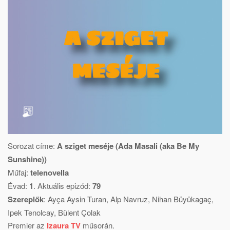
Sorozat címe:
A sziget meséje (Ada Masali (aka Be My
Sunshine))
Műfaj:
telenovella
Évad:
1
. Aktuális epizód:
79
Szereplők
:
Ayça Aysin Turan
,
Alp Navruz
,
Nihan Büyükagaç
,
Ipek Tenolcay
,
Bülent Çolak
Premier az
Izaura TV
műsorán.