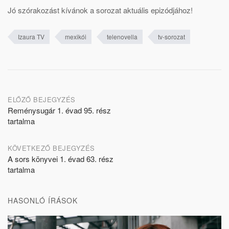
Jó szórakozást kívánok a sorozat aktuális epizódjához!
Izaura TV
mexikói
telenovella
tv-sorozat
Post
ELŐZŐ BEJEGYZÉS
Reménysugár 1. évad 95. rész
navigation
tartalma
KÖVETKEZŐ BEJEGYZÉS
A sors könyvei 1. évad 63. rész
tartalma
HASONLÓ ÍRÁSOK