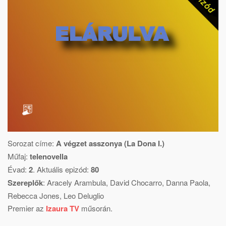
Sorozat címe:
A végzet asszonya (La Dona I.)
Műfaj:
telenovella
Évad:
2
. Aktuális epizód:
80
Szereplők
:
Aracely Arambula
,
David Chocarro
,
Danna Paola
,
Rebecca Jones
,
Leo Deluglio
Premier az
Izaura TV
műsorán.