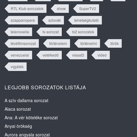
RTL Klub sorozatok
show
SuperTV2
szappanopera
szlovák
tehetségkutató
telenovella
tv-sorozat
tv2 sorozatok
tévéfilmsorozat
történelem
történelmi
török
venezuelai
vetélkedő
viasat3
videó
vígjáték
LEGJOBB SOROZATOK LISTÁJA
A szív dallama sorozat
Alaca sorozat
Ana: A vér köteléke sorozat
Anyai örökség
Aurora angyala sorozat