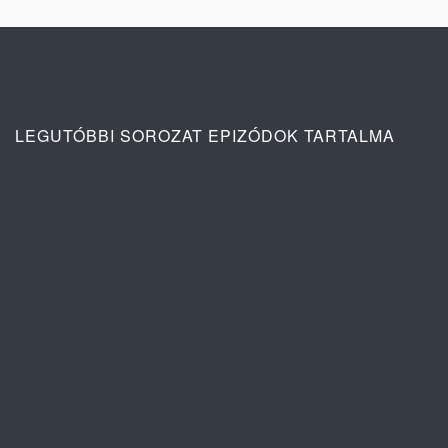
LEGUTÓBBI SOROZAT EPIZÓDOK TARTALMA
Ana: A vér köteléke 2. évad 3. rész
tartalma