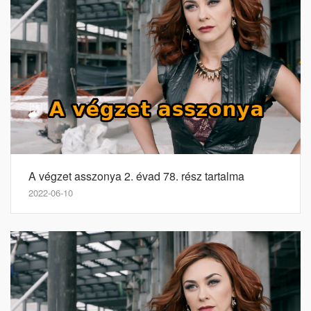
A végzet asszonya 2. évad 78. rész tartalma
2022-06-10