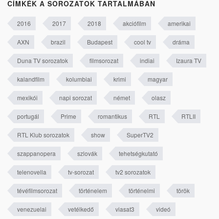
CÍMKÉK A SOROZATOK TARTALMÁBAN
2016
2017
2018
akciófilm
amerikai
AXN
brazil
Budapest
cool tv
dráma
Duna TV sorozatok
filmsorozat
indiai
Izaura TV
kalandfilm
kolumbiai
krimi
magyar
mexikói
napi sorozat
német
olasz
portugál
Prime
romantikus
RTL
RTLII
RTL Klub sorozatok
show
SuperTV2
szappanopera
szlovák
tehetségkutató
telenovella
tv-sorozat
tv2 sorozatok
tévéfilmsorozat
történelem
történelmi
török
venezuelai
vetélkedő
viasat3
videó