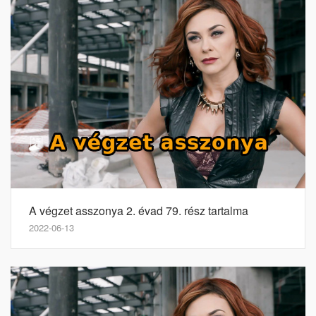
A végzet asszonya 2. évad 79. rész tartalma
2022-06-13