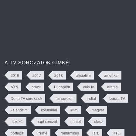
A szív dallama 1. évad 81. rész
tartalma
A TV SOROZATOK CÍMKÉI
2016
2017
2018
akciófilm
amerikai
AXN
brazil
Budapest
cool tv
dráma
Duna TV sorozatok
filmsorozat
indiai
Izaura TV
kalandfilm
kolumbiai
krimi
magyar
mexikói
napi sorozat
német
olasz
portugál
Prime
romantikus
RTL
RTLII