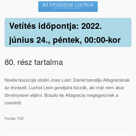
AZ EPIZÓDOK LISTÁJA
KATTINTS IDE!
Vetítés időpontja: 2022.
június 24., péntek, 00:00-kor
80. rész tartalma
Noelia bosszúja utoléri Jose Luist. Daniel bevallja Altagraciának
az érzéseit. Luchot León gondjaira bízzák, aki már nem akar
törvényesen eljárni. Braulio és Altagracia megegyeznek a
cseréről.
Forrás: TV2