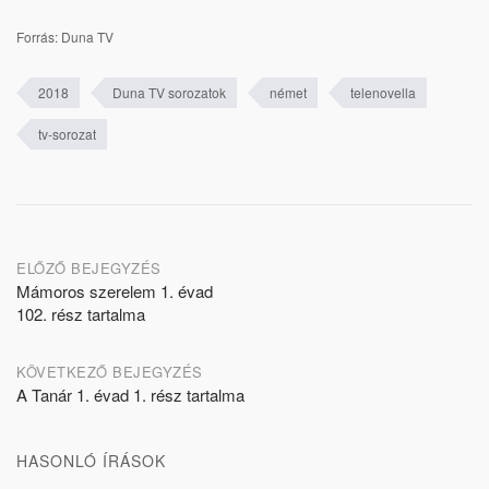
Forrás: Duna TV
2018
Duna TV sorozatok
német
telenovella
tv-sorozat
Post
ELŐZŐ BEJEGYZÉS
Mámoros szerelem 1. évad
navigation
102. rész tartalma
KÖVETKEZŐ BEJEGYZÉS
A Tanár 1. évad 1. rész tartalma
HASONLÓ ÍRÁSOK