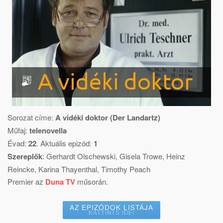
Sorozat címe:
A vidéki doktor (Der Landartz)
Műfaj:
telenovella
Évad:
22
. Aktuális epizód:
1
Szereplők
:
Gerhardt Olschewski
,
Gisela Trowe
,
Heinz
Reincke
,
Karina Thayenthal
,
Timothy Peach
Premier az
Duna TV
műsorán.
AZ EPIZÓDOK LISTÁJA
KATTINTS IDE!