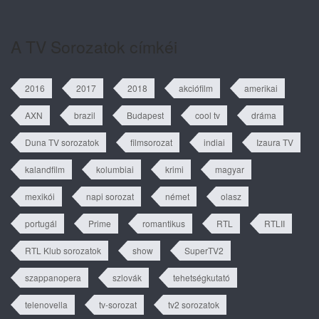
tartalma
A TV Sorozatok címkéi
2016
2017
2018
akciófilm
amerikai
AXN
brazil
Budapest
cool tv
dráma
Duna TV sorozatok
filmsorozat
indiai
Izaura TV
kalandfilm
kolumbiai
krimi
magyar
mexikói
napi sorozat
német
olasz
portugál
Prime
romantikus
RTL
RTLII
RTL Klub sorozatok
show
SuperTV2
szappanopera
szlovák
tehetségkutató
telenovella
tv-sorozat
tv2 sorozatok