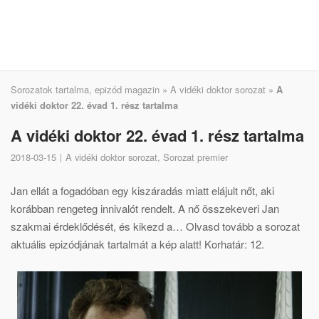
Sorozatok tartalma, epizód magazin
»
A vidéki doktor sorozat
»
A
vidéki doktor 22. évad 1. rész tartalma
A vidéki doktor 22. évad 1. rész tartalma
2018-03-15
A vidéki doktor sorozat
,
Sorozat premier
Jan ellát a fogadóban egy kiszáradás miatt elájult nőt, aki
korábban rengeteg innivalót rendelt. A nő összekeveri Jan
szakmai érdeklődését, és kikezd a… Olvasd tovább a sorozat
aktuális epizódjának tartalmát a kép alatt! Korhatár: 12.