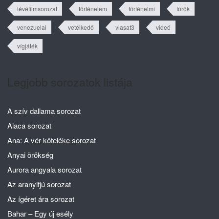
tévéfilmsorozat
történelem
történelmi
török
venezuelai
vetélkedő
viasat3
videó
vígjáték
Legjobb sorozatok listája
A szív dallama sorozat
Alaca sorozat
Ana: A vér köteléke sorozat
Anyai örökség
Aurora angyala sorozat
Az aranyifjú sorozat
Az ígéret ára sorozat
Bahar – Egy új esély