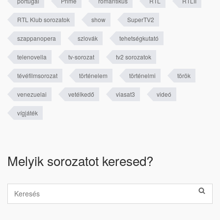
portugál
Prime
romantikus
RTL
RTLII
RTL Klub sorozatok
show
SuperTV2
szappanopera
szlovák
tehetségkutató
telenovella
tv-sorozat
tv2 sorozatok
tévéfilmsorozat
történelem
történelmi
török
venezuelai
vetélkedő
viasat3
videó
vígjáték
Melyik sorozatot keresed?