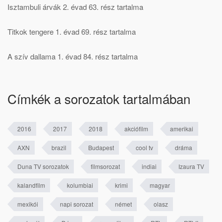
Isztambuli árvák 2. évad 63. rész tartalma
Titkok tengere 1. évad 69. rész tartalma
A szív dallama 1. évad 84. rész tartalma
Címkék a sorozatok tartalmában
2016
2017
2018
akciófilm
amerikai
AXN
brazil
Budapest
cool tv
dráma
Duna TV sorozatok
filmsorozat
indiai
Izaura TV
kalandfilm
kolumbiai
krimi
magyar
mexikói
napi sorozat
német
olasz