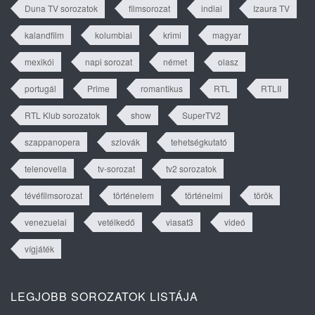
Duna TV sorozatok
filmsorozat
indiai
Izaura TV
kalandfilm
kolumbiai
krimi
magyar
mexikói
napi sorozat
német
olasz
portugál
Prime
romantikus
RTL
RTLII
RTL Klub sorozatok
show
SuperTV2
szappanopera
szlovák
tehetségkutató
telenovella
tv-sorozat
tv2 sorozatok
tévéfilmsorozat
történelem
történelmi
török
venezuelai
vetélkedő
viasat3
videó
vígjáték
LEGJOBB SOROZATOK LISTÁJA