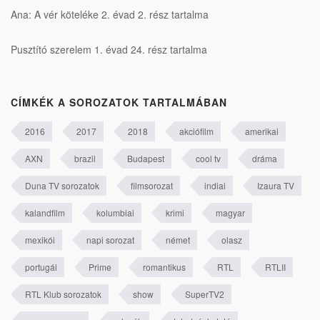
Ana: A vér köteléke 2. évad 2. rész tartalma
Pusztító szerelem 1. évad 24. rész tartalma
CÍMKÉK A SOROZATOK TARTALMÁBAN
2016
2017
2018
akciófilm
amerikai
AXN
brazil
Budapest
cool tv
dráma
Duna TV sorozatok
filmsorozat
indiai
Izaura TV
kalandfilm
kolumbiai
krimi
magyar
mexikói
napi sorozat
német
olasz
portugál
Prime
romantikus
RTL
RTLII
RTL Klub sorozatok
show
SuperTV2