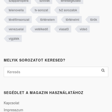
szappanopera
szlovák
tehetségkutató
telenovella
tv-sorozat
tv2 sorozatok
tévéfilmsorozat
történelem
történelmi
török
venezuelai
vetélkedő
viasat3
videó
vígjáték
MELYIK SOROZATOT KERESED?
SEGÉDLET A MAGAZIN HASZNÁLATÁHOZ
Kapcsolat
Impresszum