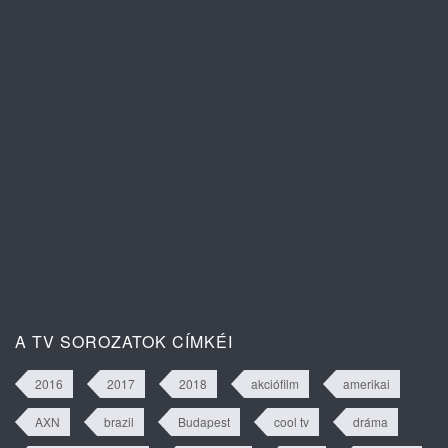
A szív dallama 1. évad 82. rész
tartalma
A szív dallama 1. évad 81. rész
tartalma
A TV SOROZATOK CÍMKÉI
2016
2017
2018
akciófilm
amerikai
AXN
brazil
Budapest
cool tv
dráma