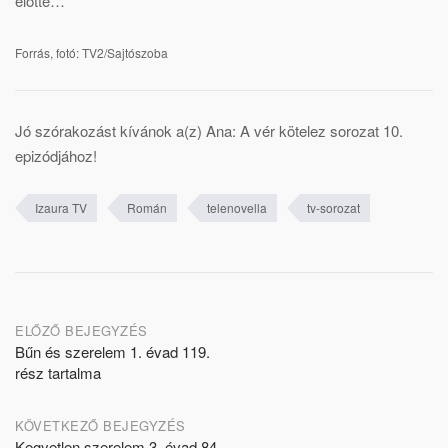
előtte…
Forrás, fotó: TV2/Sajtószoba
Jó szórakozást kívánok a(z) Ana: A vér kötelez sorozat 10.
epizódjához!
Izaura TV
Román
telenovella
tv-sorozat
Post
ELŐZŐ BEJEGYZÉS
Bűn és szerelem 1. évad 119.
navigation
rész tartalma
KÖVETKEZŐ BEJEGYZÉS
Kegyetlen szerelem 3. évad 84.