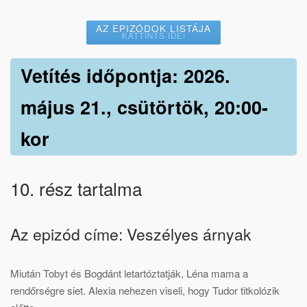
AZ EPIZÓDOK LISTÁJA
KATTINTS IDE!
Vetítés időpontja: 2026.
május 21., csütörtök, 20:00-
kor
10. rész tartalma
Az epizód címe: Veszélyes árnyak
Miután Tobyt és Bogdánt letartóztatják, Léna mama a
rendőrségre siet. Alexia nehezen viseli, hogy Tudor titkolózik