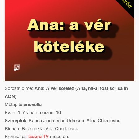
Sorozat címe:
Ana: A vér kötelez (Ana, mi-ai fost scrisa in
ADN)
Műfaj:
telenovella
Évad:
1
. Aktuális epizód:
10
Szereplők
:
Karina Jianu
,
Vlad Udrescu
,
Alina Chivulescu
,
Richard Bovnoczki
,
Ada Condeescu
Premier az
Izaura TV
műsorán.