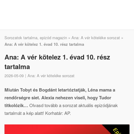
Sorozatok tartalma, epizód magazin
»
Ana: A vér köteléke sorozat
»
Ana: A vér kötelez 1. évad 10. rész tartalma
Ana: A vér kötelez 1. évad 10. rész
tartalma
2026-05-09
Ana: A vér köteléke sorozat
Miután Tobyt és Bogdánt letartóztatják, Léna mama a
rendőrségre siet. Alexia nehezen viseli, hogy Tudor
titkolózik…
Olvasd tovább a sorozat aktuális epizódjának
tartalmát a kép alatt! Korhatár: AP.