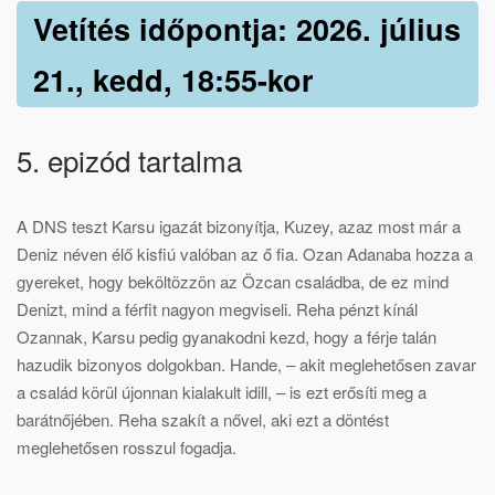
Vetítés időpontja: 2026. július
21., kedd, 18:55-kor
5. epizód tartalma
A DNS teszt Karsu igazát bizonyítja, Kuzey, azaz most már a
Deniz néven élő kisfiú valóban az ő fia. Ozan Adanaba hozza a
gyereket, hogy beköltözzön az Özcan családba, de ez mind
Denizt, mind a férfit nagyon megviseli. Reha pénzt kínál
Ozannak, Karsu pedig gyanakodni kezd, hogy a férje talán
hazudik bizonyos dolgokban. Hande, – akit meglehetősen zavar
a család körül újonnan kialakult idill, – is ezt erősíti meg a
barátnőjében. Reha szakít a nővel, aki ezt a döntést
meglehetősen rosszul fogadja.