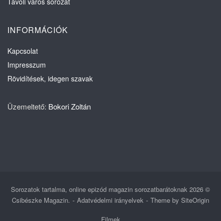
Távoli város sorozat
INFORMÁCIÓK
Kapcsolat
Impresszum
Rövidítések, idegen szavak
Üzemeltető:
Bokori Zoltán
Sorozatok tartalma, online epizód magazin sorozatbarátoknak 2026 ©
Csibészke Magazin.
Adatvédelmi irányelvek
Theme by
SiteOrigin
Filmek