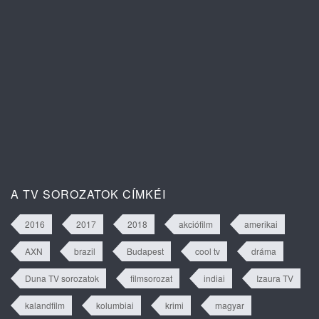
A szív dallama 1. évad 81. rész
tartalma
A TV SOROZATOK CÍMKÉI
2016
2017
2018
akciófilm
amerikai
AXN
brazil
Budapest
cool tv
dráma
Duna TV sorozatok
filmsorozat
indiai
Izaura TV
kalandfilm
kolumbiai
krimi
magyar