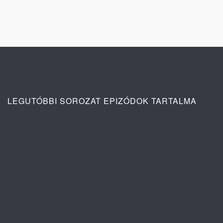
LEGUTÓBBI SOROZAT EPIZÓDOK TARTALMA
Ana: A vér köteléke 2. évad 3. rész
tartalma