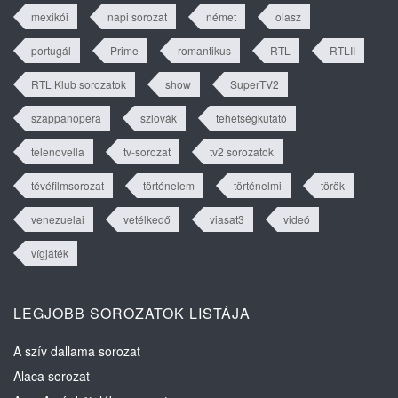
mexikói
napi sorozat
német
olasz
portugál
Prime
romantikus
RTL
RTLII
RTL Klub sorozatok
show
SuperTV2
szappanopera
szlovák
tehetségkutató
telenovella
tv-sorozat
tv2 sorozatok
tévéfilmsorozat
történelem
történelmi
török
venezuelai
vetélkedő
viasat3
videó
vígjáték
LEGJOBB SOROZATOK LISTÁJA
A szív dallama sorozat
Alaca sorozat