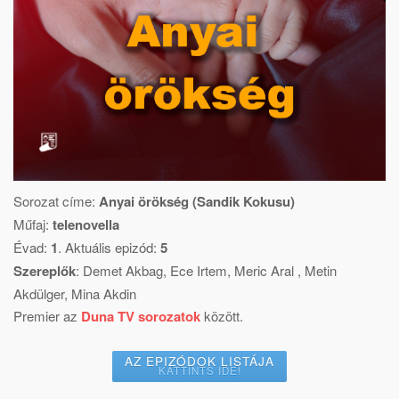
Sorozat címe:
Anyai örökség (Sandik Kokusu)
Műfaj:
telenovella
Évad:
1
. Aktuális epizód:
5
Szereplők
:
Demet Akbag
,
Ece Irtem
,
Meric Aral
,
Metin
Akdülger
,
Mina Akdin
Premier az
Duna TV sorozatok
között.
AZ EPIZÓDOK LISTÁJA
KATTINTS IDE!