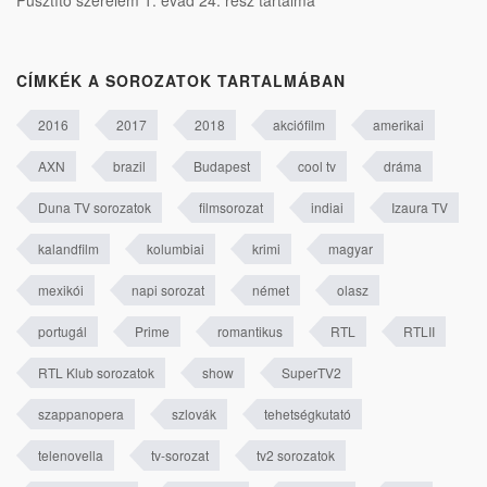
CÍMKÉK A SOROZATOK TARTALMÁBAN
2016
2017
2018
akciófilm
amerikai
AXN
brazil
Budapest
cool tv
dráma
Duna TV sorozatok
filmsorozat
indiai
Izaura TV
kalandfilm
kolumbiai
krimi
magyar
mexikói
napi sorozat
német
olasz
portugál
Prime
romantikus
RTL
RTLII
RTL Klub sorozatok
show
SuperTV2
szappanopera
szlovák
tehetségkutató
telenovella
tv-sorozat
tv2 sorozatok