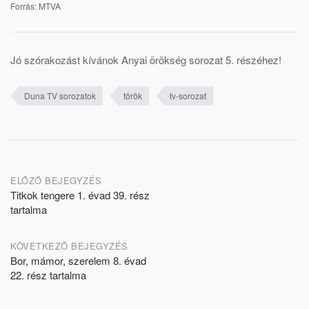
Forrás: MTVA
Jó szórakozást kívánok Anyai örökség sorozat 5. részéhez!
Duna TV sorozatok
török
tv-sorozat
Post
ELŐZŐ BEJEGYZÉS
Titkok tengere 1. évad 39. rész
navigation
tartalma
KÖVETKEZŐ BEJEGYZÉS
Bor, mámor, szerelem 8. évad
22. rész tartalma