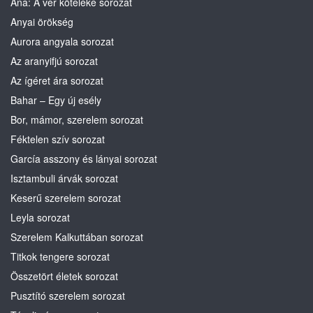
Ana: A vér köteléke sorozat
Anyai örökség
Aurora angyala sorozat
Az aranyifjú sorozat
Az ígéret ára sorozat
Bahar – Egy új esély
Bor, mámor, szerelem sorozat
Féktelen szív sorozat
García asszony és lányai sorozat
Isztambuli árvák sorozat
Keserű szerelem sorozat
Leyla sorozat
Szerelem Kalkuttában sorozat
Titkok tengere sorozat
Összetört életek sorozat
Pusztító szerelem sorozat