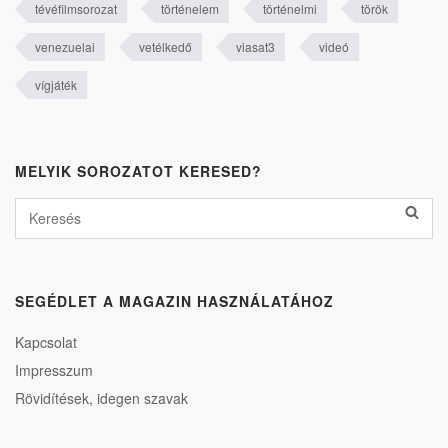
tévéfilmsorozat
történelem
történelmi
török
venezuelai
vetélkedő
viasat3
videó
vígjáték
MELYIK SOROZATOT KERESED?
SEGÉDLET A MAGAZIN HASZNÁLATÁHOZ
Kapcsolat
Impresszum
Rövidítések, idegen szavak