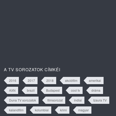
A szív dallama 1. évad 81. rész
tartalma
A TV SOROZATOK CÍMKÉI
2016
2017
2018
akciófilm
amerikai
AXN
brazil
Budapest
cool tv
dráma
Duna TV sorozatok
filmsorozat
indiai
Izaura TV
kalandfilm
kolumbiai
krimi
magyar