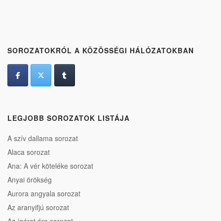
SOROZATOKRÓL A KÖZÖSSÉGI HÁLÓZATOKBAN
LEGJOBB SOROZATOK LISTÁJA
A szív dallama sorozat
Alaca sorozat
Ana: A vér köteléke sorozat
Anyai örökség
Aurora angyala sorozat
Az aranyifjú sorozat
Az ígéret ára sorozat