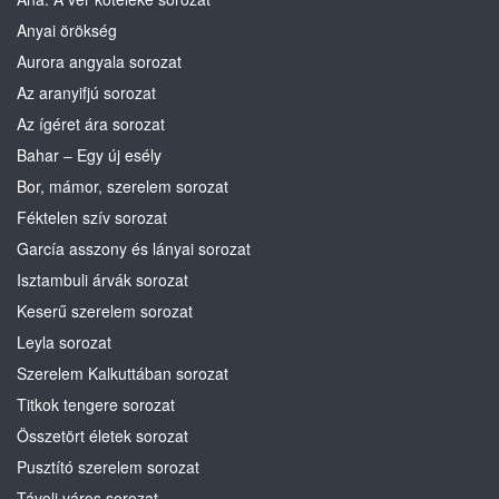
Anyai örökség
Aurora angyala sorozat
Az aranyifjú sorozat
Az ígéret ára sorozat
Bahar – Egy új esély
Bor, mámor, szerelem sorozat
Féktelen szív sorozat
García asszony és lányai sorozat
Isztambuli árvák sorozat
Keserű szerelem sorozat
Leyla sorozat
Szerelem Kalkuttában sorozat
Titkok tengere sorozat
Összetört életek sorozat
Pusztító szerelem sorozat
Távoli város sorozat