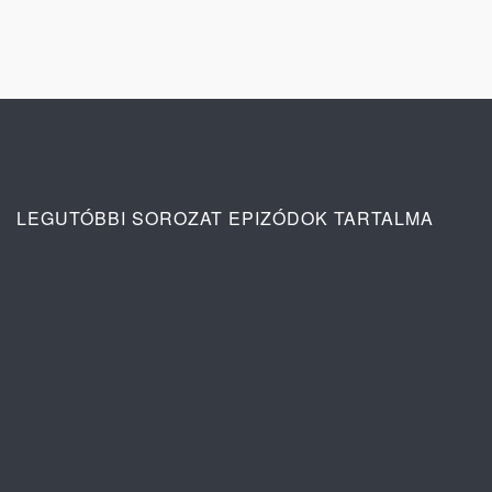
LEGUTÓBBI SOROZAT EPIZÓDOK TARTALMA
Ana: A vér köteléke 2. évad 3. rész
tartalma