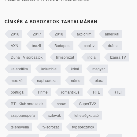
CÍMKÉK A SOROZATOK TARTALMÁBAN
2016
2017
2018
akciófilm
amerikai
AXN
brazil
Budapest
cool tv
dráma
Duna TV sorozatok
filmsorozat
indiai
Izaura TV
kalandfilm
kolumbiai
krimi
magyar
mexikói
napi sorozat
német
olasz
portugál
Prime
romantikus
RTL
RTLII
RTL Klub sorozatok
show
SuperTV2
szappanopera
szlovák
tehetségkutató
telenovella
tv-sorozat
tv2 sorozatok