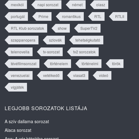
mexikói
napi sorozat
német
olasz
portugál
Prime
romantikus
RTL
RTLII
RTL Klub sorozatok
show
SuperTV2
szappanopera
szlovák
tehetségkutató
telenovella
tv-sorozat
tv2 sorozatok
tévéfilmsorozat
történelem
történelmi
török
venezuelai
vetélkedő
viasat3
videó
vígjáték
LEGJOBB SOROZATOK LISTÁJA
A szív dallama sorozat
Alaca sorozat
Ana: A vér köteléke sorozat