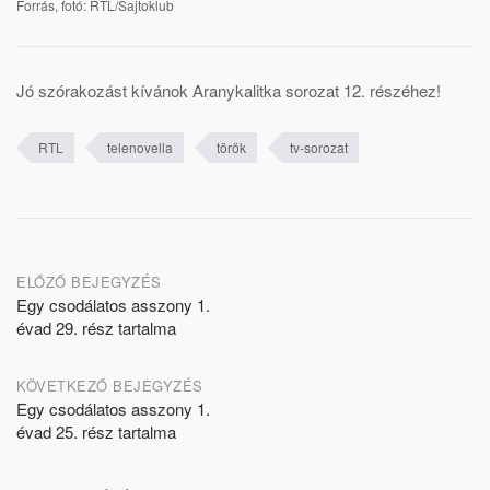
Forrás, fotó: RTL/Sajtoklub
Jó szórakozást kívánok Aranykalitka sorozat 12. részéhez!
RTL
telenovella
török
tv-sorozat
Post
ELŐZŐ BEJEGYZÉS
Egy csodálatos asszony 1.
navigation
évad 29. rész tartalma
KÖVETKEZŐ BEJEGYZÉS
Egy csodálatos asszony 1.
évad 25. rész tartalma