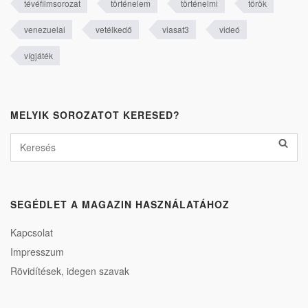
tévéfilmsorozat
történelem
történelmi
török
venezuelai
vetélkedő
viasat3
videó
vígjáték
MELYIK SOROZATOT KERESED?
SEGÉDLET A MAGAZIN HASZNÁLATÁHOZ
Kapcsolat
Impresszum
Rövidítések, idegen szavak