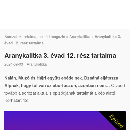
Sorozatok tartalma, epizód magazin
»
Aranykalitka
»
Aranykalitka 3.
évad 12. rész tartalma
Aranykalitka 3. évad 12. rész tartalma
2024-09-03
Aranykalitka
Nálán, Muzó és Hájri együtt ebédelnek. Dzsáná eljátssza
Alpnak, hogy túl van az abortuszon, azonban nem…
Olvasd
tovább a sorozat aktuális epizódjának tartalmát a kép alatt!
Korhatár: 12.