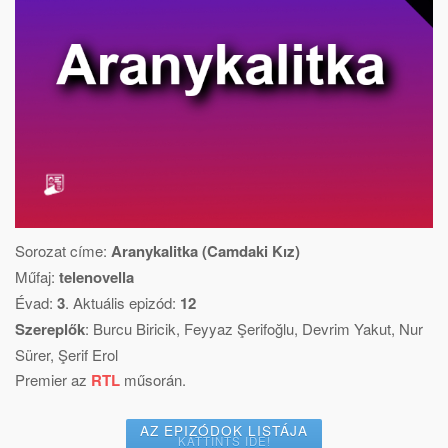
Sorozat címe:
Aranykalitka (Camdaki Kız)
Műfaj:
telenovella
Évad:
3
. Aktuális epizód:
12
Szereplők
:
Burcu Biricik
,
Feyyaz Şerifoğlu
,
Devrim Yakut
,
Nur
Sürer
,
Şerif Erol
Premier az
RTL
műsorán.
AZ EPIZÓDOK LISTÁJA
KATTINTS IDE!