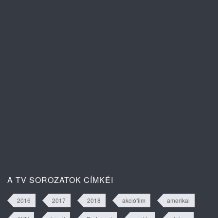
A szív dallama 1. évad 82. rész
tartalma
A szív dallama 1. évad 81. rész
tartalma
A TV SOROZATOK CÍMKÉI
2016
2017
2018
akciófilm
amerikai