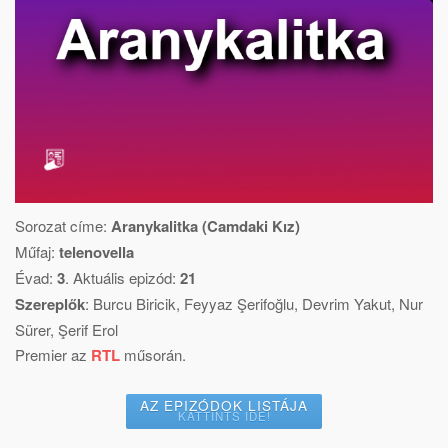
Sorozat címe:
Aranykalitka (Camdaki Kız)
Műfaj:
telenovella
Évad:
3
. Aktuális epizód:
21
Szereplők
:
Burcu Biricik
,
Feyyaz Şerifoğlu
,
Devrim Yakut
,
Nur
Sürer
,
Şerif Erol
Premier az
RTL
műsorán.
AZ EPIZÓDOK LISTÁJA
KATTINTS IDE!