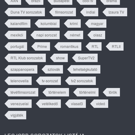
AXN
brazil
Budapest
cool tv
dráma
Duna TV sorozatok
filmsorozat
indiai
Izaura TV
kalandfilm
kolumbiai
krimi
magyar
mexikói
napi sorozat
német
olasz
portugál
Prime
romantikus
RTL
RTLII
RTL Klub sorozatok
show
SuperTV2
szappanopera
szlovák
tehetségkutató
telenovella
tv-sorozat
tv2 sorozatok
tévéfilmsorozat
történelem
történelmi
török
venezuelai
vetélkedő
viasat3
videó
vígjáték