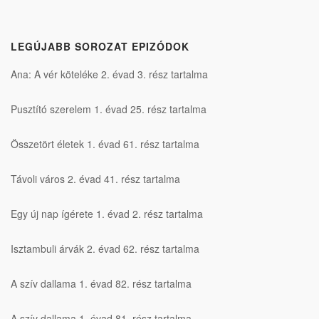
LEGÚJABB SOROZAT EPIZÓDOK
Ana: A vér köteléke 2. évad 3. rész tartalma
Pusztító szerelem 1. évad 25. rész tartalma
Összetört életek 1. évad 61. rész tartalma
Távoli város 2. évad 41. rész tartalma
Egy új nap ígérete 1. évad 2. rész tartalma
Isztambuli árvák 2. évad 62. rész tartalma
A szív dallama 1. évad 82. rész tartalma
A szív dallama 1. évad 81. rész tartalma