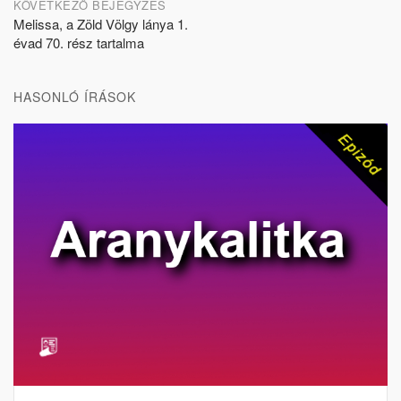
KÖVETKEZŐ BEJEGYZÉS
Melissa, a Zöld Völgy lánya 1.
évad 70. rész tartalma
HASONLÓ ÍRÁSOK