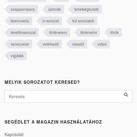
szappanopera
szlovák
tehetségkutató
telenovella
tv-sorozat
tv2 sorozatok
tévéfilmsorozat
történelem
történelmi
török
venezuelai
vetélkedő
viasat3
videó
vígjáték
MELYIK SOROZATOT KERESED?
SEGÉDLET A MAGAZIN HASZNÁLATÁHOZ
Kapcsolat