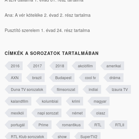
Ana: A vér köteléke 2. évad 2. rész tartalma
Pusztító szerelem 1. évad 24. rész tartalma
CÍMKÉK A SOROZATOK TARTALMÁBAN
2016
2017
2018
akciófilm
amerikai
AXN
brazil
Budapest
cool tv
dráma
Duna TV sorozatok
filmsorozat
indiai
Izaura TV
kalandfilm
kolumbiai
krimi
magyar
mexikói
napi sorozat
német
olasz
portugál
Prime
romantikus
RTL
RTLII
RTL Klub sorozatok
show
SuperTV2