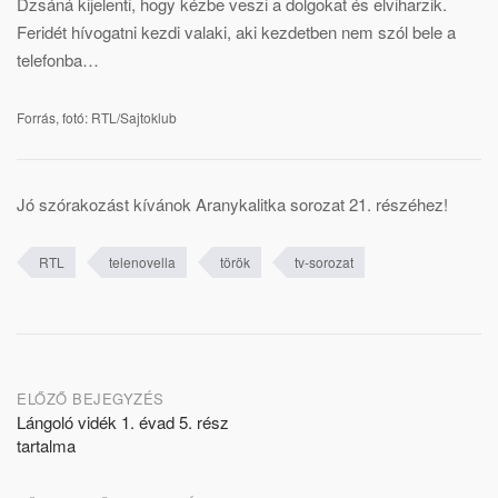
Dzsáná kijelenti, hogy kézbe veszi a dolgokat és elviharzik.
Feridét hívogatni kezdi valaki, aki kezdetben nem szól bele a
telefonba…
Forrás, fotó: RTL/Sajtoklub
Jó szórakozást kívánok Aranykalitka sorozat 21. részéhez!
RTL
telenovella
török
tv-sorozat
Post
ELŐZŐ BEJEGYZÉS
Lángoló vidék 1. évad 5. rész
navigation
tartalma