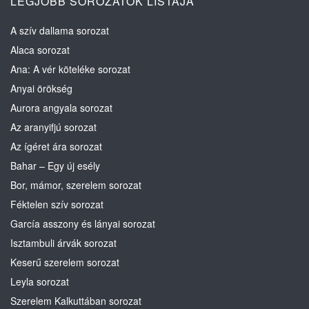
LEGJOBB SOROZATOK LISTÁJA
A szív dallama sorozat
Alaca sorozat
Ana: A vér köteléke sorozat
Anyai örökség
Aurora angyala sorozat
Az aranyifjú sorozat
Az ígéret ára sorozat
Bahar – Egy új esély
Bor, mámor, szerelem sorozat
Féktelen szív sorozat
García asszony és lányai sorozat
Isztambuli árvák sorozat
Keserű szerelem sorozat
Leyla sorozat
Szerelem Kalkuttában sorozat