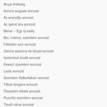
Anyai örökség
Aurora angyala sorozat
Az aranyifjú sorozat
Az ígéret ára sorozat
Bahar – Egy új esély
Bor, mámor, szerelem sorozat
Féktelen szív sorozat
García asszony és lányai sorozat
Isztambuli árvák sorozat
Keserű szerelem sorozat
Leyla sorozat
Szerelem Kalkuttában sorozat
Titkok tengere sorozat
Összetört életek sorozat
Pusztító szerelem sorozat
Távoli város sorozat