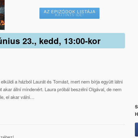
AZ EPIZÓDOK LISTÁJA
KATTINTS IDE!
únius 23., kedd, 13:00-kor
 elküldi a házból Laurát és Tomást, mert nem bírja együtt látni
 akar állni mindenért. Laura próbál beszélni Olgával, de nem
le, el akar válni…
S
széhez!