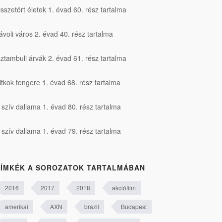
sszetört életek 1. évad 60. rész tartalma
ávoli város 2. évad 40. rész tartalma
sztambuli árvák 2. évad 61. rész tartalma
itkok tengere 1. évad 68. rész tartalma
 szív dallama 1. évad 80. rész tartalma
 szív dallama 1. évad 79. rész tartalma
ÍMKÉK A SOROZATOK TARTALMÁBAN
2016
2017
2018
akciófilm
amerikai
AXN
brazil
Budapest