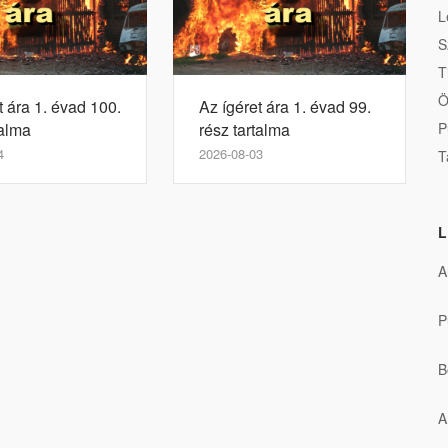
L
S
T
Ö
t ára 1. évad 100.
Az ígéret ára 1. évad 99.
P
talma
rész tartalma
4
2026-08-03
T
L
A
P
B
A