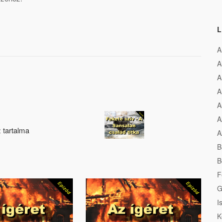
L
A
A
A
A
A
A
z tartalma
A
B
B
F
G
I
K