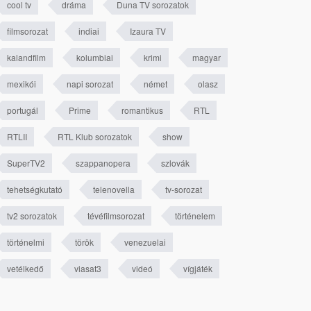
cool tv
dráma
Duna TV sorozatok
filmsorozat
indiai
Izaura TV
kalandfilm
kolumbiai
krimi
magyar
mexikói
napi sorozat
német
olasz
portugál
Prime
romantikus
RTL
RTLII
RTL Klub sorozatok
show
SuperTV2
szappanopera
szlovák
tehetségkutató
telenovella
tv-sorozat
tv2 sorozatok
tévéfilmsorozat
történelem
történelmi
török
venezuelai
vetélkedő
viasat3
videó
vígjáték