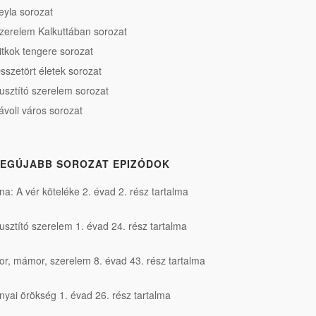
eyla sorozat
zerelem Kalkuttában sorozat
itkok tengere sorozat
sszetört életek sorozat
usztító szerelem sorozat
ávoli város sorozat
EGÚJABB SOROZAT EPIZÓDOK
na: A vér köteléke 2. évad 2. rész tartalma
usztító szerelem 1. évad 24. rész tartalma
or, mámor, szerelem 8. évad 43. rész tartalma
nyai örökség 1. évad 26. rész tartalma