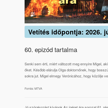
Vetítés időpontja: 2026. j
60. epizód tartalma
Senki sem érti, miért változott meg ennyire Migel, aki
őket. Később elárulja Olga doktornőnek, hogy bosszút
sokra jut. Migel elmegy Verónicához, hogy közölje ve
Forrás: MTVA
Jó szórakozást kívánok Az ígéret ára sorozat 61. ré