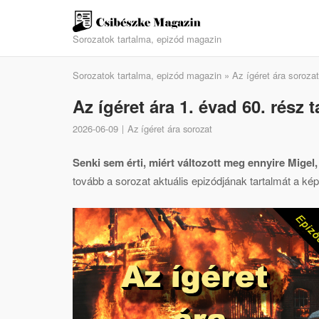
Skip
to
Sorozatok tartalma, epizód magazin
content
Sorozatok tartalma, epizód magazin
»
Az ígéret ára sorozat
Az ígéret ára 1. évad 60. rész 
2026-06-09
Az ígéret ára sorozat
Senki sem érti, miért változott meg ennyire Migel
tovább a sorozat aktuális epizódjának tartalmát a kép 