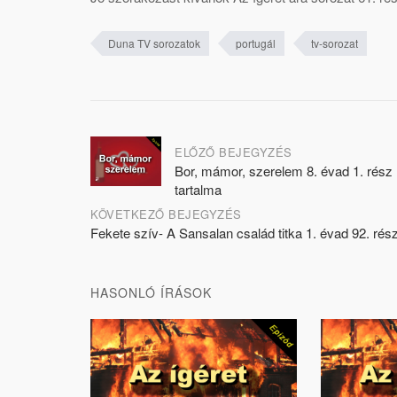
Duna TV sorozatok
portugál
tv-sorozat
Post
ELŐZŐ BEJEGYZÉS
Bor, mámor, szerelem 8. évad 1. rész
navigation
tartalma
KÖVETKEZŐ BEJEGYZÉS
Fekete szív- A Sansalan család titka 1. évad 92. rés
HASONLÓ ÍRÁSOK