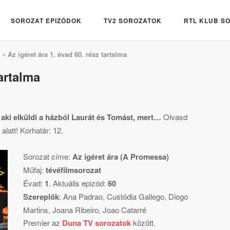
SOROZAT EPIZÓDOK
TV2 SOROZATOK
RTL KLUB S
»
Az ígéret ára 1. évad 60. rész tartalma
tartalma
, aki elküldi a házból Laurát és Tomást, mert…
Olvasd
alatt! Korhatár: 12.
Sorozat címe:
Az ígéret ára (A Promessa)
Műfaj:
tévéfilmsorozat
Évad:
1
. Aktuális epizód:
60
Szereplők
:
Ana Padrao
,
Custódia Gallego
,
Diogo
Martins
,
Joana Ribeiro
,
Joao Catarré
Premier az
Duna TV sorozatok
között.