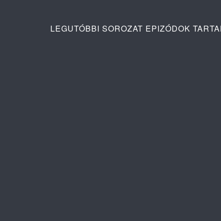
LEGUTÓBBI SOROZAT EPIZÓDOK TART
Ana: A vér köteléke 2. évad 2. rész
Pusztító sz
tartalma