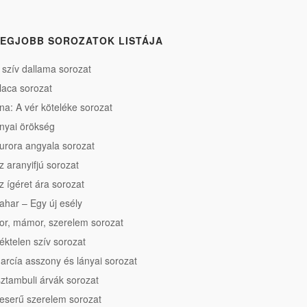
EGJOBB SOROZATOK LISTÁJA
 szív dallama sorozat
laca sorozat
na: A vér köteléke sorozat
nyai örökség
urora angyala sorozat
z aranyifjú sorozat
z ígéret ára sorozat
ahar – Egy új esély
or, mámor, szerelem sorozat
éktelen szív sorozat
arcía asszony és lányai sorozat
sztambuli árvák sorozat
eserű szerelem sorozat