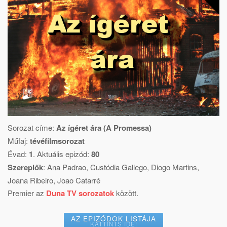
Sorozat címe:
Az ígéret ára (A Promessa)
Műfaj:
tévéfilmsorozat
Évad:
1
. Aktuális epizód:
80
Szereplők
:
Ana Padrao
,
Custódia Gallego
,
Diogo Martins
,
Joana Ribeiro
,
Joao Catarré
Premier az
Duna TV sorozatok
között.
AZ EPIZÓDOK LISTÁJA
KATTINTS IDE!