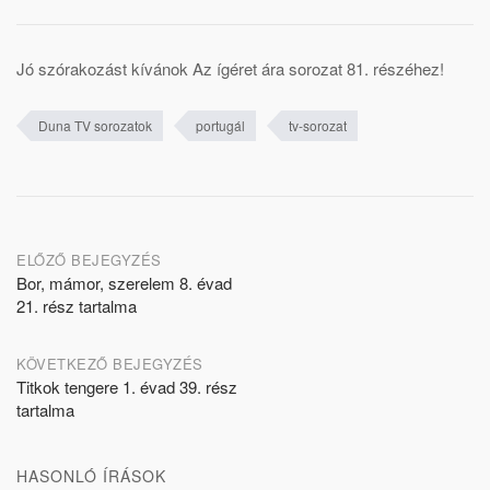
Jó szórakozást kívánok Az ígéret ára sorozat 81. részéhez!
Duna TV sorozatok
portugál
tv-sorozat
Post
ELŐZŐ BEJEGYZÉS
Bor, mámor, szerelem 8. évad
navigation
21. rész tartalma
KÖVETKEZŐ BEJEGYZÉS
Titkok tengere 1. évad 39. rész
tartalma
HASONLÓ ÍRÁSOK