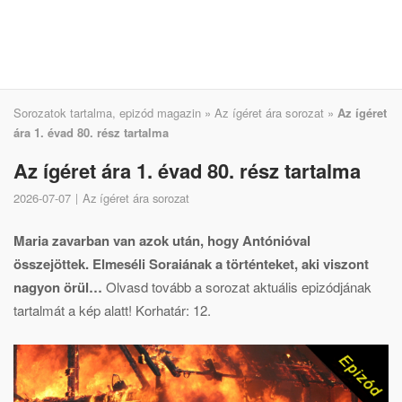
Sorozatok tartalma, epizód magazin
»
Az ígéret ára sorozat
»
Az ígéret
ára 1. évad 80. rész tartalma
Az ígéret ára 1. évad 80. rész tartalma
2026-07-07
Az ígéret ára sorozat
Maria zavarban van azok után, hogy Antónióval
összejöttek. Elmeséli Soraiának a történteket, aki viszont
nagyon örül…
Olvasd tovább a sorozat aktuális epizódjának
tartalmát a kép alatt! Korhatár: 12.