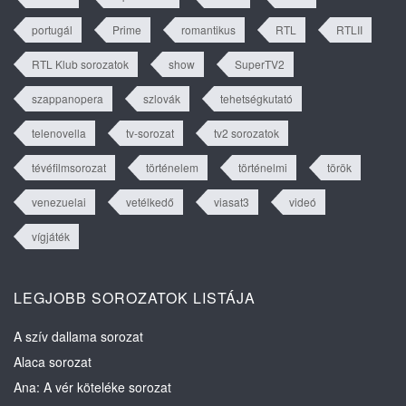
portugál
Prime
romantikus
RTL
RTLII
RTL Klub sorozatok
show
SuperTV2
szappanopera
szlovák
tehetségkutató
telenovella
tv-sorozat
tv2 sorozatok
tévéfilmsorozat
történelem
történelmi
török
venezuelai
vetélkedő
viasat3
videó
vígjáték
LEGJOBB SOROZATOK LISTÁJA
A szív dallama sorozat
Alaca sorozat
Ana: A vér köteléke sorozat