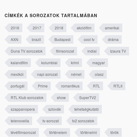
CÍMKÉK A SOROZATOK TARTALMÁBAN
2016
2017
2018
akciófilm
amerikai
AXN
brazil
Budapest
cool tv
dráma
Duna TV sorozatok
filmsorozat
indiai
Izaura TV
kalandfilm
kolumbiai
krimi
magyar
mexikói
napi sorozat
német
olasz
portugál
Prime
romantikus
RTL
RTLII
RTL Klub sorozatok
show
SuperTV2
szappanopera
szlovák
tehetségkutató
telenovella
tv-sorozat
tv2 sorozatok
tévéfilmsorozat
történelem
történelmi
török