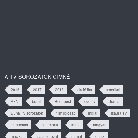
Isztambuli árvák 2. évad 63. rész
tartalma
A TV SOROZATOK CÍMKÉI
2016
2017
2018
akciófilm
amerikai
AXN
brazil
Budapest
cool tv
dráma
Duna TV sorozatok
filmsorozat
indiai
Izaura TV
kalandfilm
kolumbiai
krimi
magyar
mexikói
napi sorozat
német
olasz