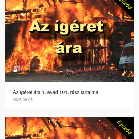
Az ígéret ára 1. évad 101. rész tartalma
2026-08-05