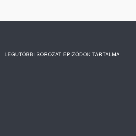
LEGUTÓBBI SOROZAT EPIZÓDOK TARTALMA
Ana: A vér köteléke 2. évad 4. rész
tartalma