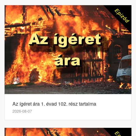
Az ígéret ára 1. évad 102. rész tartalma
2026-08-07