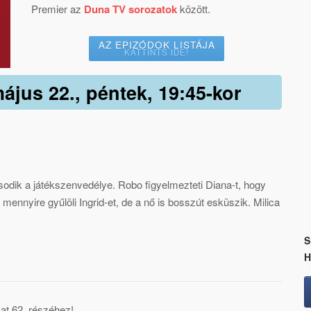
Premier az
Duna TV sorozatok
között.
AZ EPIZÓDOK LISTÁJA
KATTINTS IDE!
május 22., péntek, 19:45-kor
asodik a játékszenvedélye. Robo figyelmezteti Diana-t, hogy
ennyire gyűlöli Ingrid-et, de a nő is bosszút esküszik. Milica
S
at 62. részéhez!