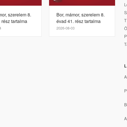
L
S
or, szerelem 8.
Bor, mámor, szerelem 8.
T
 rész tartalma
évad 41. rész tartalma
4
2026-08-03
Ö
P
T
L
A
P
B
A