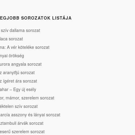
EGJOBB SOROZATOK LISTÁJA
 szív dallama sorozat
laca sorozat
na: A vér köteléke sorozat
nyai örökség
urora angyala sorozat
z aranyifjú sorozat
z ígéret ára sorozat
ahar – Egy új esély
or, mámor, szerelem sorozat
éktelen szív sorozat
arcía asszony és lányai sorozat
sztambuli árvák sorozat
eserű szerelem sorozat