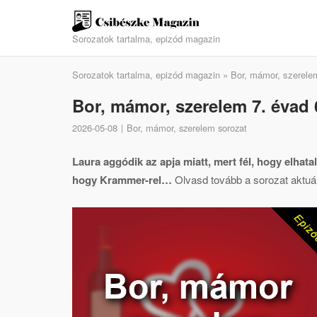
Skip
to
Sorozatok tartalma, epizód magazin
content
Sorozatok tartalma, epizód magazin
»
Bor, mámor, szerele
Bor, mámor, szerelem 7. évad 6
2026-05-08
Bor, mámor, szerelem sorozat
Laura aggódik az apja miatt, mert fél, hogy elhat
hogy Krammer-rel…
Olvasd tovább a sorozat aktuáli