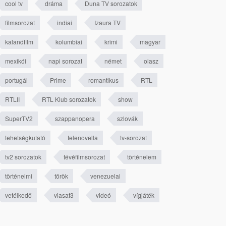
cool tv
dráma
Duna TV sorozatok
filmsorozat
indiai
Izaura TV
kalandfilm
kolumbiai
krimi
magyar
mexikói
napi sorozat
német
olasz
portugál
Prime
romantikus
RTL
RTLII
RTL Klub sorozatok
show
SuperTV2
szappanopera
szlovák
tehetségkutató
telenovella
tv-sorozat
tv2 sorozatok
tévéfilmsorozat
történelem
történelmi
török
venezuelai
vetélkedő
viasat3
videó
vígjáték