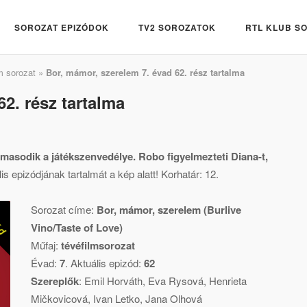
SOROZAT EPIZÓDOK
TV2 SOROZATOK
RTL KLUB S
m sorozat
»
Bor, mámor, szerelem 7. évad 62. rész tartalma
2. rész tartalma
almasodik a játékszenvedélye. Robo figyelmezteti Diana-t,
s epizódjának tartalmát a kép alatt! Korhatár: 12.
Sorozat címe:
Bor, mámor, szerelem (Burlive
Vino/Taste of Love)
Műfaj:
tévéfilmsorozat
Évad:
7
. Aktuális epizód:
62
Szereplők
:
Emil Horváth
,
Eva Rysová
,
Henrieta
Mičkovicová
,
Ivan Letko
,
Jana Olhová