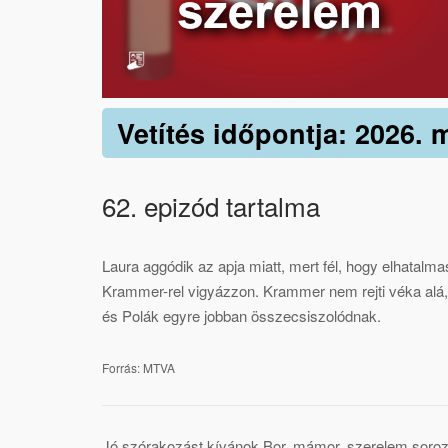
Vetítés időpontja: 2026. 
62. epizód tartalma
Laura aggódik az apja miatt, mert fél, hogy elhatalm
Krammer-rel vigyázzon. Krammer nem rejti véka alá, m
és Polák egyre jobban összecsiszolódnak.
Forrás: MTVA
Jó szórakozást kívánok Bor, mámor, szerelem soroz