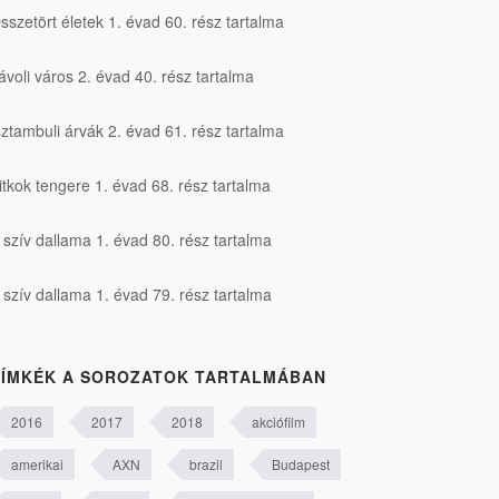
sszetört életek 1. évad 60. rész tartalma
ávoli város 2. évad 40. rész tartalma
sztambuli árvák 2. évad 61. rész tartalma
itkok tengere 1. évad 68. rész tartalma
 szív dallama 1. évad 80. rész tartalma
 szív dallama 1. évad 79. rész tartalma
ÍMKÉK A SOROZATOK TARTALMÁBAN
2016
2017
2018
akciófilm
amerikai
AXN
brazil
Budapest