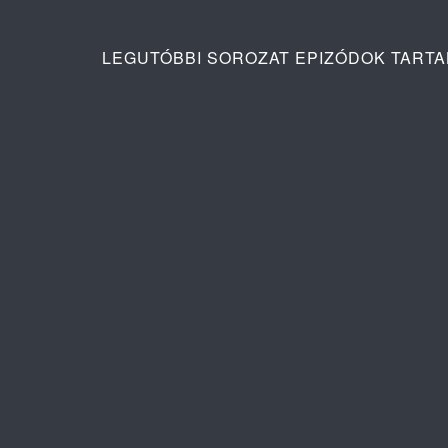
LEGUTÓBBI SOROZAT EPIZÓDOK TART
Ana: A vér köteléke 2. évad 2. rész
Pusztító sz
tartalma