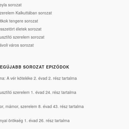
eyla sorozat
zerelem Kalkuttában sorozat
itkok tengere sorozat
sszetört életek sorozat
usztító szerelem sorozat
ávoli város sorozat
EGÚJABB SOROZAT EPIZÓDOK
na: A vér köteléke 2. évad 2. rész tartalma
usztító szerelem 1. évad 24. rész tartalma
or, mámor, szerelem 8. évad 43. rész tartalma
nyai örökség 1. évad 26. rész tartalma