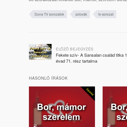
Duna TV sorozatok
szlovák
tv-sorozat
Post
ELŐZŐ BEJEGYZÉS
Fekete szív- A Sansalan család titka 1
navigation
évad 71. rész tartalma
HASONLÓ ÍRÁSOK