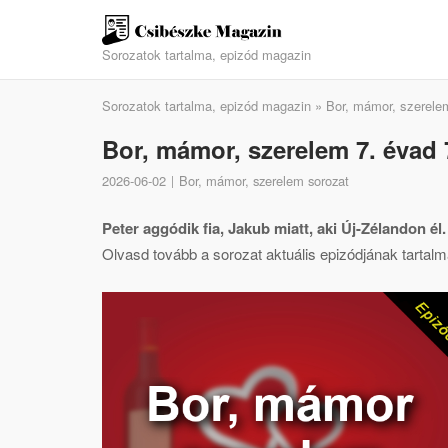
Skip
to
Sorozatok tartalma, epizód magazin
content
Sorozatok tartalma, epizód magazin
»
Bor, mámor, szerele
Bor, mámor, szerelem 7. évad 7
2026-06-02
Bor, mámor, szerelem sorozat
Peter aggódik fia, Jakub miatt, aki Új-Zélandon él
Olvasd tovább a sorozat aktuális epizódjának tartalmá