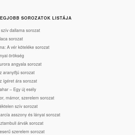
EGJOBB SOROZATOK LISTÁJA
 szív dallama sorozat
laca sorozat
na: A vér köteléke sorozat
nyai örökség
urora angyala sorozat
z aranyifjú sorozat
z ígéret ára sorozat
ahar – Egy új esély
or, mámor, szerelem sorozat
éktelen szív sorozat
arcía asszony és lányai sorozat
sztambuli árvák sorozat
eserű szerelem sorozat