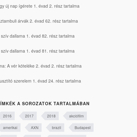
gy új nap ígérete 1. évad 2. rész tartalma
sztambuli árvák 2. évad 62. rész tartalma
 szív dallama 1. évad 82. rész tartalma
 szív dallama 1. évad 81. rész tartalma
na: A vér köteléke 2. évad 2. rész tartalma
usztító szerelem 1. évad 24. rész tartalma
ÍMKÉK A SOROZATOK TARTALMÁBAN
2016
2017
2018
akciófilm
amerikai
AXN
brazil
Budapest