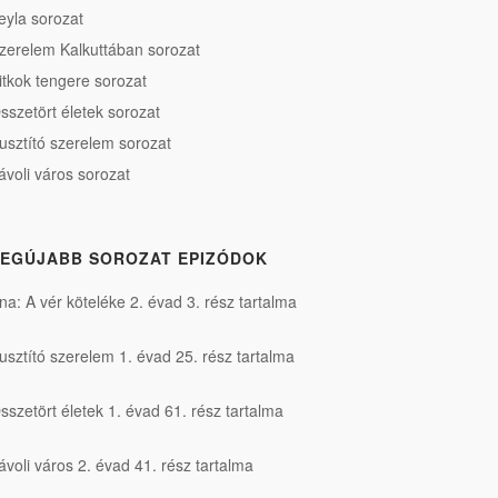
eyla sorozat
zerelem Kalkuttában sorozat
itkok tengere sorozat
sszetört életek sorozat
usztító szerelem sorozat
ávoli város sorozat
EGÚJABB SOROZAT EPIZÓDOK
na: A vér köteléke 2. évad 3. rész tartalma
usztító szerelem 1. évad 25. rész tartalma
sszetört életek 1. évad 61. rész tartalma
ávoli város 2. évad 41. rész tartalma