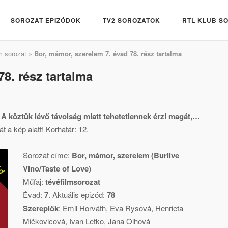
SOROZAT EPIZÓDOK
TV2 SOROZATOK
RTL KLUB S
m sorozat
»
Bor, mámor, szerelem 7. évad 78. rész tartalma
8. rész tartalma
. A köztük lévő távolság miatt tehetetlennek érzi magát,…
t a kép alatt! Korhatár: 12.
Sorozat címe:
Bor, mámor, szerelem (Burlive
Vino/Taste of Love)
Műfaj:
tévéfilmsorozat
Évad:
7
. Aktuális epizód:
78
Szereplők
:
Emil Horváth
,
Eva Rysová
,
Henrieta
Mičkovicová
,
Ivan Letko
,
Jana Olhová