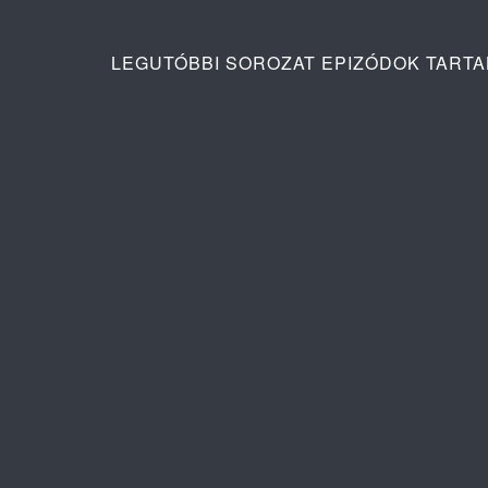
LEGUTÓBBI SOROZAT EPIZÓDOK TART
Ana: A vér köteléke 2. évad 3. rész
Pusztító sz
tartalma