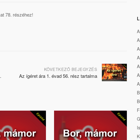
at 78. részéhez!
L
A
A
A
A
A
KÖVETKEZŐ BEJEGYZÉS
A
.
Az ígéret ára 1. évad 56. rész tartalma
A
B
B
F
G
I
K