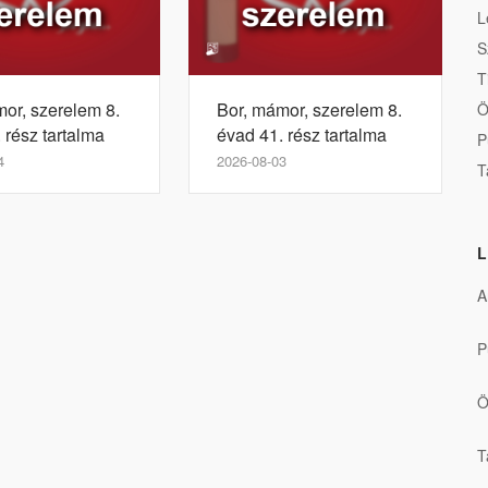
L
S
T
or, szerelem 8.
Bor, mámor, szerelem 8.
Ö
 rész tartalma
évad 41. rész tartalma
P
4
2026-08-03
T
L
A
P
Ö
T