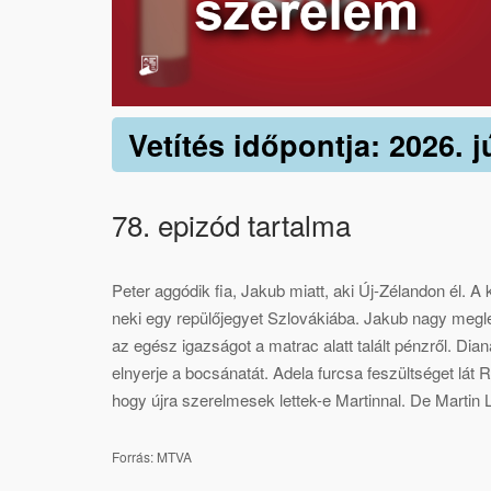
Vetítés időpontja: 2026. j
78. epizód tartalma
Peter aggódik fia, Jakub miatt, aki Új-Zélandon él. A
neki egy repülőjegyet Szlovákiába. Jakub nagy megl
az egész igazságot a matrac alatt talált pénzről. Dia
elnyerje a bocsánatát. Adela furcsa feszültséget lát 
hogy újra szerelmesek lettek-e Martinnal. De Martin 
Forrás: MTVA