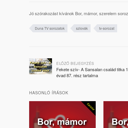
Jó szórakozást kívánok Bor, mámor, szerelem soroz
Duna TV sorozatok
szlovák
tv-sorozat
Post
ELŐZŐ BEJEGYZÉS
Fekete szív- A Sansalan család titka 1
navigation
évad 87. rész tartalma
HASONLÓ ÍRÁSOK