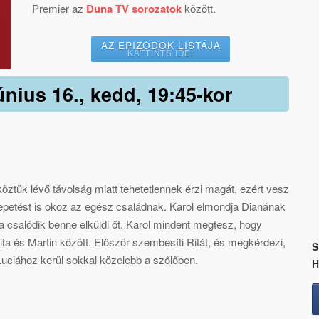
Premier az
Duna TV sorozatok
között.
AZ EPIZÓDOK LISTÁJA
KATTINTS IDE!
únius 16., kedd, 19:45-kor
 köztük lévő távolság miatt tehetetlennek érzi magát, ezért vesz
epetést is okoz az egész családnak. Karol elmondja Dianának
na csalódik benne elküldi őt. Karol mindent megtesz, hogy
Rita és Martin között. Először szembesíti Ritát, és megkérdezi,
S
Luciához kerül sokkal közelebb a szőlőben.