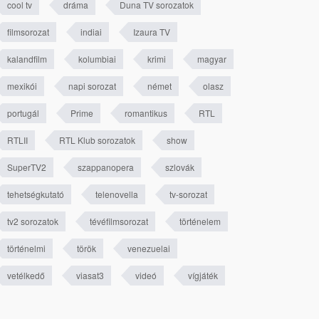
cool tv
dráma
Duna TV sorozatok
filmsorozat
indiai
Izaura TV
kalandfilm
kolumbiai
krimi
magyar
mexikói
napi sorozat
német
olasz
portugál
Prime
romantikus
RTL
RTLII
RTL Klub sorozatok
show
SuperTV2
szappanopera
szlovák
tehetségkutató
telenovella
tv-sorozat
tv2 sorozatok
tévéfilmsorozat
történelem
történelmi
török
venezuelai
vetélkedő
viasat3
videó
vígjáték