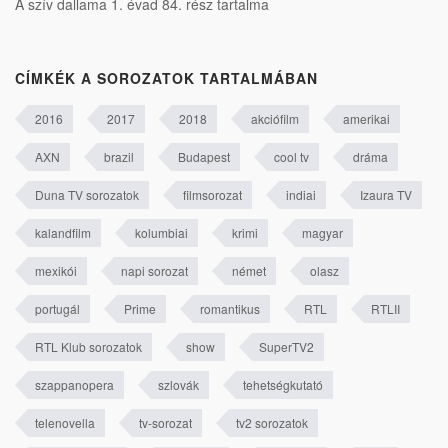
A szív dallama 1. évad 84. rész tartalma
CÍMKÉK A SOROZATOK TARTALMÁBAN
2016
2017
2018
akciófilm
amerikai
AXN
brazil
Budapest
cool tv
dráma
Duna TV sorozatok
filmsorozat
indiai
Izaura TV
kalandfilm
kolumbiai
krimi
magyar
mexikói
napi sorozat
német
olasz
portugál
Prime
romantikus
RTL
RTLII
RTL Klub sorozatok
show
SuperTV2
szappanopera
szlovák
tehetségkutató
telenovella
tv-sorozat
tv2 sorozatok