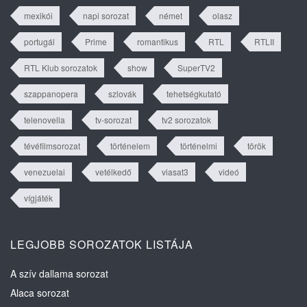
mexikói
napi sorozat
német
olasz
portugál
Prime
romantikus
RTL
RTLII
RTL Klub sorozatok
show
SuperTV2
szappanopera
szlovák
tehetségkutató
telenovella
tv-sorozat
tv2 sorozatok
tévéfilmsorozat
történelem
történelmi
török
venezuelai
vetélkedő
viasat3
videó
vígjáték
LEGJOBB SOROZATOK LISTÁJA
A szív dallama sorozat
Alaca sorozat