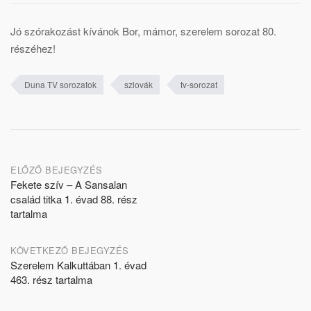
Jó szórakozást kívánok Bor, mámor, szerelem sorozat 80.
részéhez!
Duna TV sorozatok
szlovák
tv-sorozat
Post
ELŐZŐ BEJEGYZÉS
Fekete szív – A Sansalan
navigation
család titka 1. évad 88. rész
tartalma
KÖVETKEZŐ BEJEGYZÉS
Szerelem Kalkuttában 1. évad
463. rész tartalma