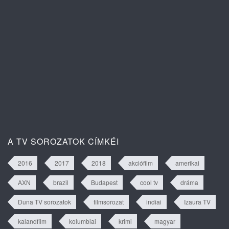
Isztambuli árvák 2. évad 63. rész
tartalma
A TV SOROZATOK CÍMKÉI
2016
2017
2018
akciófilm
amerikai
AXN
brazil
Budapest
cool tv
dráma
Duna TV sorozatok
filmsorozat
indiai
Izaura TV
kalandfilm
kolumbiai
krimi
magyar