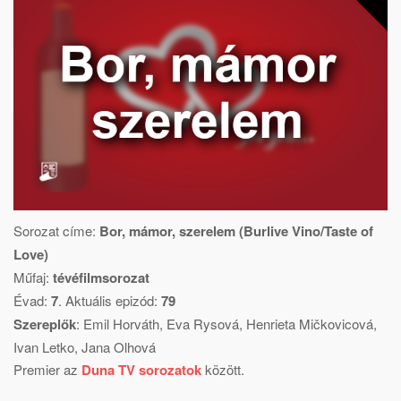
Sorozat címe:
Bor, mámor, szerelem (Burlive Vino/Taste of
Love)
Műfaj:
tévéfilmsorozat
Évad:
7
. Aktuális epizód:
79
Szereplők
:
Emil Horváth
,
Eva Rysová
,
Henrieta Mičkovicová
,
Ivan Letko
,
Jana Olhová
Premier az
Duna TV sorozatok
között.