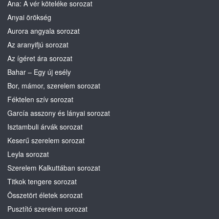
Ana: A vér köteléke sorozat
Anyai örökség
Aurora angyala sorozat
Az aranyifjú sorozat
Az ígéret ára sorozat
Bahar – Egy új esély
Bor, mámor, szerelem sorozat
Féktelen szív sorozat
García asszony és lányai sorozat
Isztambuli árvák sorozat
Keserű szerelem sorozat
Leyla sorozat
Szerelem Kalkuttában sorozat
Titkok tengere sorozat
Összetört életek sorozat
Pusztító szerelem sorozat