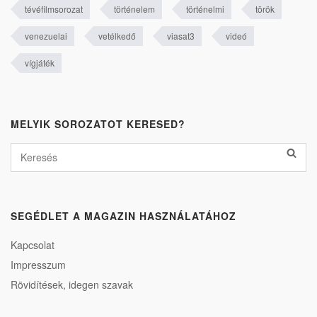
tévéfilmsorozat
történelem
történelmi
török
venezuelai
vetélkedő
viasat3
videó
vígjáték
MELYIK SOROZATOT KERESED?
SEGÉDLET A MAGAZIN HASZNÁLATÁHOZ
Kapcsolat
Impresszum
Rövidítések, idegen szavak