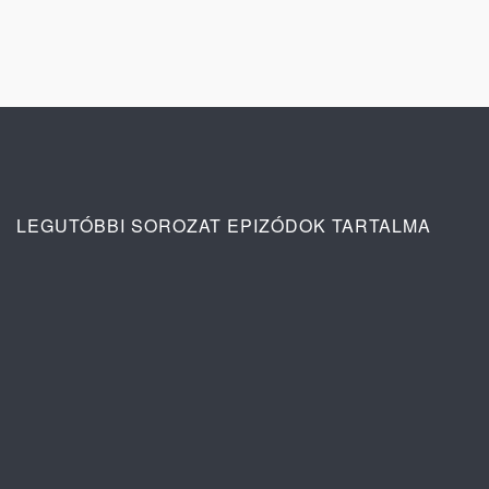
LEGUTÓBBI SOROZAT EPIZÓDOK TARTALMA
Ana: A vér köteléke 2. évad 4. rész
tartalma