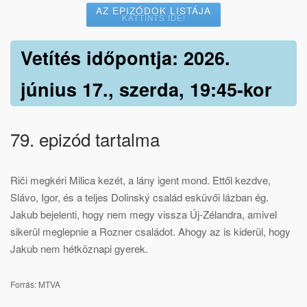
AZ EPIZÓDOK LISTÁJA
KATTINTS IDE!
Vetítés időpontja: 2026.
június 17., szerda, 19:45-kor
79. epizód tartalma
Riči megkéri Milica kezét, a lány igent mond. Ettől kezdve,
Slávo, Igor, és a teljes Dolinský család esküvői lázban ég.
Jakub bejelenti, hogy nem megy vissza Új-Zélandra, amivel
sikerül meglepnie a Rozner családot. Ahogy az is kiderül, hogy
Jakub nem hétköznapi gyerek.
Forrás: MTVA