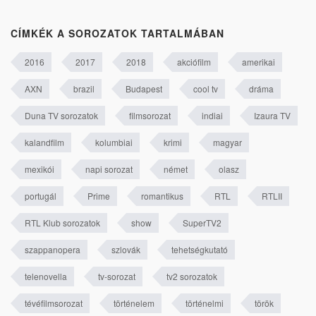
CÍMKÉK A SOROZATOK TARTALMÁBAN
2016
2017
2018
akciófilm
amerikai
AXN
brazil
Budapest
cool tv
dráma
Duna TV sorozatok
filmsorozat
indiai
Izaura TV
kalandfilm
kolumbiai
krimi
magyar
mexikói
napi sorozat
német
olasz
portugál
Prime
romantikus
RTL
RTLII
RTL Klub sorozatok
show
SuperTV2
szappanopera
szlovák
tehetségkutató
telenovella
tv-sorozat
tv2 sorozatok
tévéfilmsorozat
történelem
történelmi
török