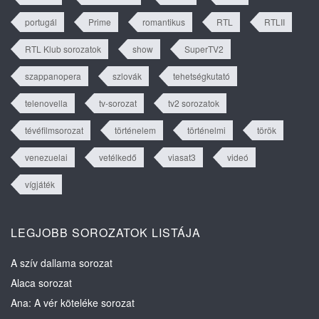
portugál
Prime
romantikus
RTL
RTLII
RTL Klub sorozatok
show
SuperTV2
szappanopera
szlovák
tehetségkutató
telenovella
tv-sorozat
tv2 sorozatok
tévéfilmsorozat
történelem
történelmi
török
venezuelai
vetélkedő
viasat3
videó
vígjáték
LEGJOBB SOROZATOK LISTÁJA
A szív dallama sorozat
Alaca sorozat
Ana: A vér köteléke sorozat