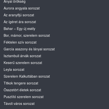
Anyai örökség
Aurora angyala sorozat
Az aranyifjú sorozat
Az ígéret ára sorozat
Bahar – Egy új esély
Bor, mámor, szerelem sorozat
Féktelen szív sorozat
García asszony és lányai sorozat
Isztambuli árvák sorozat
Keserű szerelem sorozat
Leyla sorozat
Szerelem Kalkuttában sorozat
Titkok tengere sorozat
Összetört életek sorozat
Pusztító szerelem sorozat
Távoli város sorozat