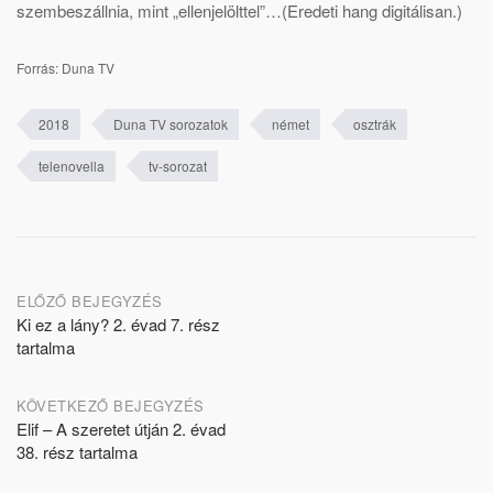
szembeszállnia, mint „ellenjelölttel”…(Eredeti hang digitálisan.)
Forrás: Duna TV
2018
Duna TV sorozatok
német
osztrák
telenovella
tv-sorozat
Post
ELŐZŐ BEJEGYZÉS
Ki ez a lány? 2. évad 7. rész
navigation
tartalma
KÖVETKEZŐ BEJEGYZÉS
Elif – A szeretet útján 2. évad
38. rész tartalma