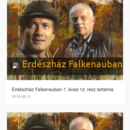
Erdészház Falkenauban 7. évad 12. rész tartalma
2018-08-13