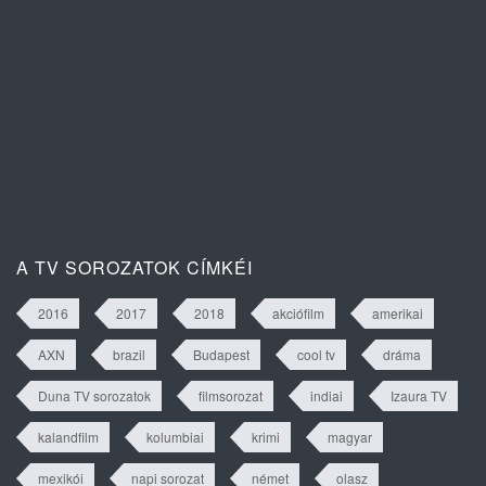
Isztambuli árvák 2. évad 63. rész
tartalma
A TV SOROZATOK CÍMKÉI
2016
2017
2018
akciófilm
amerikai
AXN
brazil
Budapest
cool tv
dráma
Duna TV sorozatok
filmsorozat
indiai
Izaura TV
kalandfilm
kolumbiai
krimi
magyar
mexikói
napi sorozat
német
olasz