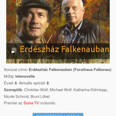
Sorozat címe:
Erdészház Falkenauban (Forsthaus Falkenau)
Műfaj:
telenovella
Évad:
6
. Aktuális epizód:
8
Szereplők
:
Christian Wolf
,
Michael Wolf
,
Katharina Köhntopp
,
Nicole Schmid
,
Bruni Löbel
Premier az
Duna TV
műsorán.
AZ EPIZÓDOK LISTÁJA