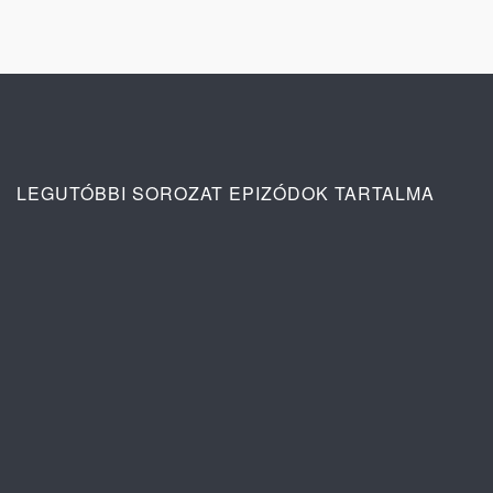
LEGUTÓBBI SOROZAT EPIZÓDOK TARTALMA
Ana: A vér köteléke 2. évad 4. rész
tartalma