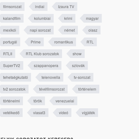
filmsorozat
indiai
Izaura TV
kalandfilm
kolumbiai
krimi
magyar
mexikói
napi sorozat
német
olasz
portugál
Prime
romantikus
RTL
RTLII
RTL Klub sorozatok
show
SuperTV2
szappanopera
szlovák
tehetségkutató
telenovella
tv-sorozat
tv2 sorozatok
tévéfilmsorozat
történelem
történelmi
török
venezuelai
vetélkedő
viasat3
videó
vígjáték