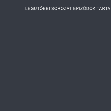
LEGUTÓBBI SOROZAT EPIZÓDOK TART
Ana: A vér köteléke 2. évad 4. rész
Pusztító sz
tartalma