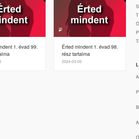
S
T
Ö
P
T
ndent 1. évad 99.
Érted mindent 1. évad 98.
talma
rész tartalma
6
2024-03-05
L
A
P
B
A
Ö