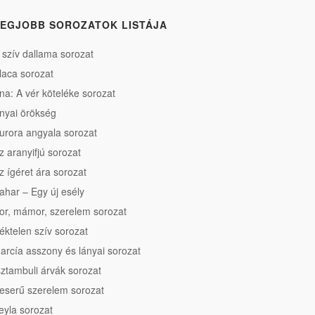
EGJOBB SOROZATOK LISTÁJA
 szív dallama sorozat
laca sorozat
na: A vér köteléke sorozat
nyai örökség
urora angyala sorozat
z aranyifjú sorozat
z ígéret ára sorozat
ahar – Egy új esély
or, mámor, szerelem sorozat
éktelen szív sorozat
arcía asszony és lányai sorozat
sztambuli árvák sorozat
eserű szerelem sorozat
eyla sorozat