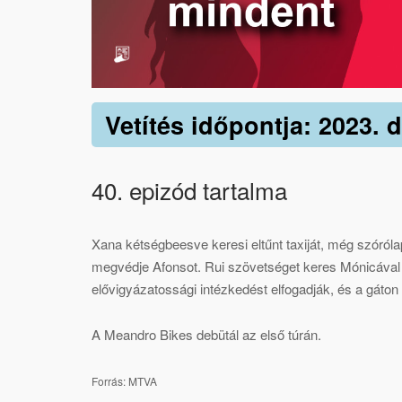
Vetítés időpontja: 2023. 
40. epizód tartalma
Xana kétségbeesve keresi eltűnt taxiját, még szóról
megvédje Afonsot. Rui szövetséget keres Mónicával He
elővigyázatossági intézkedést elfogadják, és a gáton 
A Meandro Bikes debütál az első túrán.
Forrás: MTVA