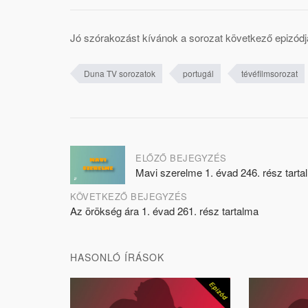
Jó szórakozást kívánok a sorozat következő epizódj
Duna TV sorozatok
portugál
tévéfilmsorozat
Post
ELŐZŐ BEJEGYZÉS
Mavi szerelme 1. évad 246. rész tarta
navigation
KÖVETKEZŐ BEJEGYZÉS
Az örökség ára 1. évad 261. rész tartalma
HASONLÓ ÍRÁSOK