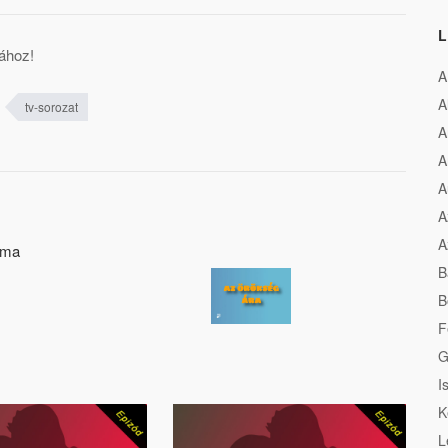
L
ához!
A
A
tv-sorozat
A
A
A
A
A
lma
B
B
F
G
I
K
L