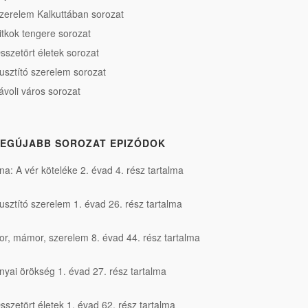
zerelem Kalkuttában sorozat
itkok tengere sorozat
sszetört életek sorozat
usztító szerelem sorozat
ávoli város sorozat
EGÚJABB SOROZAT EPIZÓDOK
na: A vér köteléke 2. évad 4. rész tartalma
usztító szerelem 1. évad 26. rész tartalma
or, mámor, szerelem 8. évad 44. rész tartalma
nyai örökség 1. évad 27. rész tartalma
sszetört életek 1. évad 62. rész tartalma