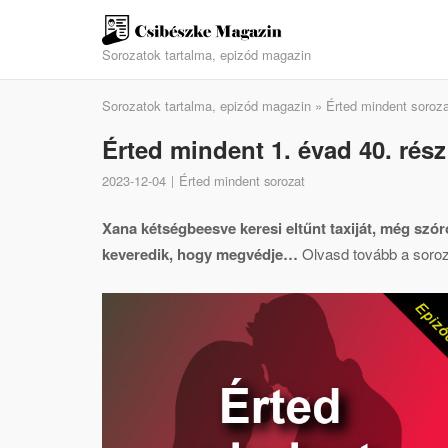
Skip
to
Sorozatok tartalma, epizód magazin
content
Sorozatok tartalma, epizód magazin
»
Érted mindent soroza
Érted mindent 1. évad 40. rész
2023-12-04
Érted mindent sorozat
Xana kétségbeesve keresi eltűnt taxiját, még szó
keveredik, hogy megvédje…
Olvasd tovább a sorozat