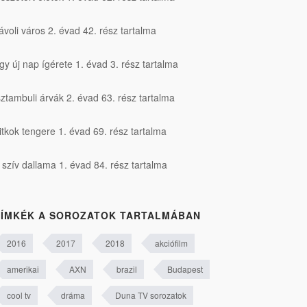
ávoli város 2. évad 42. rész tartalma
gy új nap ígérete 1. évad 3. rész tartalma
sztambuli árvák 2. évad 63. rész tartalma
itkok tengere 1. évad 69. rész tartalma
 szív dallama 1. évad 84. rész tartalma
ÍMKÉK A SOROZATOK TARTALMÁBAN
2016
2017
2018
akciófilm
amerikai
AXN
brazil
Budapest
cool tv
dráma
Duna TV sorozatok