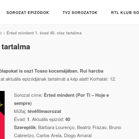
SOROZAT EPIZÓDOK
TV2 SOROZATOK
RTL KLUB S
t
»
Érted mindent 1. évad 40. rész tartalma
 tartalma
rólapokat is oszt Tosso kocsmájában. Rui harcba
 aktuális epizódjának tartalmát a kép alatt! Korhatár: 12.
Sorozat címe:
Érted mindent (Por Ti – Hoje e
sempre)
Műfaj:
tévéfilmsorozat
Évad:
1
. Aktuális epizód:
40
Szereplők
:
Bárbara Lourenço
,
Beatriz Frazao
,
Bruno
Cabrerizo
,
Carlos Areia
,
Diogo Amaral