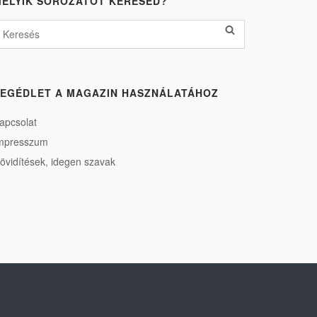
ELYIK SOROZATOT KERESED?
EGÉDLET A MAGAZIN HASZNÁLATÁHOZ
apcsolat
mpresszum
övidítések, idegen szavak