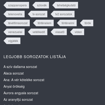
szappanopera
szlovák
tehetségkutató
telenovella
tv-sorozat
tv2 sorozatok
tévéfilmsorozat
történelem
történelmi
török
venezuelai
vetélkedő
viasat3
videó
vígjáték
LEGJOBB SOROZATOK LISTÁJA
A szív dallama sorozat
Alaca sorozat
Ana: A vér köteléke sorozat
Anyai örökség
Aurora angyala sorozat
Az aranyifjú sorozat