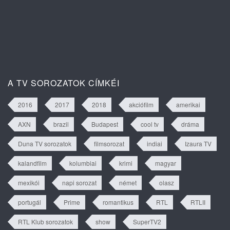
Isztambuli árvák 2. évad 63. rész
tartalma
A TV SOROZATOK CÍMKÉI
2016
2017
2018
akciófilm
amerikai
AXN
brazil
Budapest
cool tv
dráma
Duna TV sorozatok
filmsorozat
indiai
Izaura TV
kalandfilm
kolumbiai
krimi
magyar
mexikói
napi sorozat
német
olasz
portugál
Prime
romantikus
RTL
RTLII
RTL Klub sorozatok
show
SuperTV2