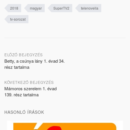
2018
magyar
SuperTV2
telenovella
tv-sorozat
Post
ELŐZŐ BEJEGYZÉS
Betty, a csúnya lány 1. évad 34.
navigation
rész tartalma
KÖVETKEZŐ BEJEGYZÉS
Mámoros szerelem 1. évad
139. rész tartalma
HASONLÓ ÍRÁSOK