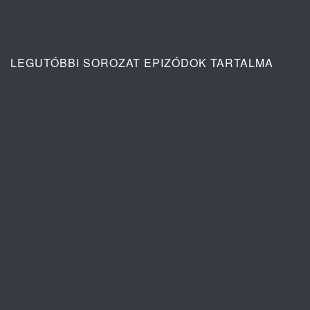
LEGUTÓBBI SOROZAT EPIZÓDOK TARTALMA
Ana: A vér köteléke 2. évad 4. rész
tartalma