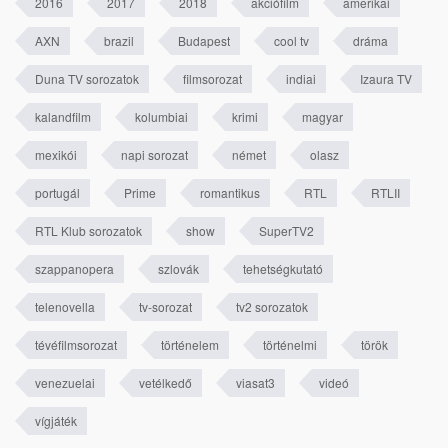
2016
2017
2018
akciófilm
amerikai
AXN
brazil
Budapest
cool tv
dráma
Duna TV sorozatok
filmsorozat
indiai
Izaura TV
kalandfilm
kolumbiai
krimi
magyar
mexikói
napi sorozat
német
olasz
portugál
Prime
romantikus
RTL
RTLII
RTL Klub sorozatok
show
SuperTV2
szappanopera
szlovák
tehetségkutató
telenovella
tv-sorozat
tv2 sorozatok
tévéfilmsorozat
történelem
történelmi
török
venezuelai
vetélkedő
viasat3
videó
vígjáték