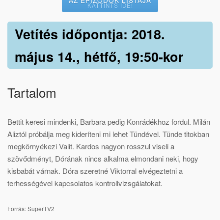
KATTINTS IDE!
Vetítés időpontja: 2018.
május 14., hétfő, 19:50-kor
Tartalom
Bettit keresi mindenki, Barbara pedig Konrádékhoz fordul. Milán
Aliztól próbálja meg kideríteni mi lehet Tündével. Tünde titokban
megkörnyékezi Valit. Kardos nagyon rosszul viseli a
szövődményt, Dórának nincs alkalma elmondani neki, hogy
kisbabát várnak. Dóra szeretné Viktorral elvégeztetni a
terhességével kapcsolatos kontrollvizsgálatokat.
Forrás: SuperTV2