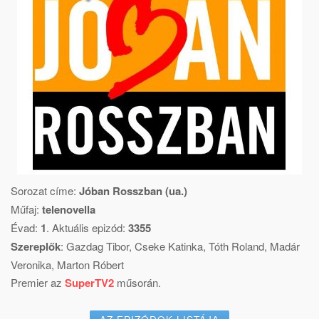
Sorozat címe:
Jóban Rosszban (ua.)
Műfaj:
telenovella
Évad:
1
. Aktuális epizód:
3355
Szereplők
:
Gazdag Tibor
,
Cseke Katinka
,
Tóth Roland
,
Madár
Veronika
,
Marton Róbert
Premier az
SuperTV2
műsorán.
AZ EPIZÓDOK LISTÁJA