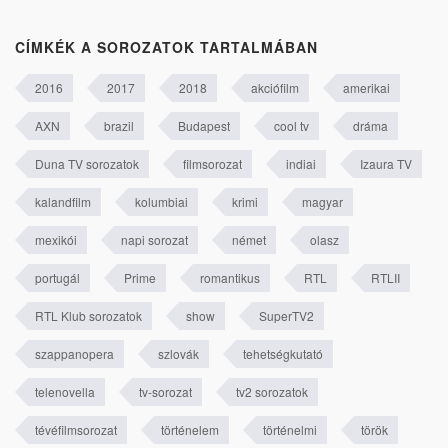
CÍMKÉK A SOROZATOK TARTALMÁBAN
2016
2017
2018
akciófilm
amerikai
AXN
brazil
Budapest
cool tv
dráma
Duna TV sorozatok
filmsorozat
indiai
Izaura TV
kalandfilm
kolumbiai
krimi
magyar
mexikói
napi sorozat
német
olasz
portugál
Prime
romantikus
RTL
RTLII
RTL Klub sorozatok
show
SuperTV2
szappanopera
szlovák
tehetségkutató
telenovella
tv-sorozat
tv2 sorozatok
tévéfilmsorozat
történelem
történelmi
török