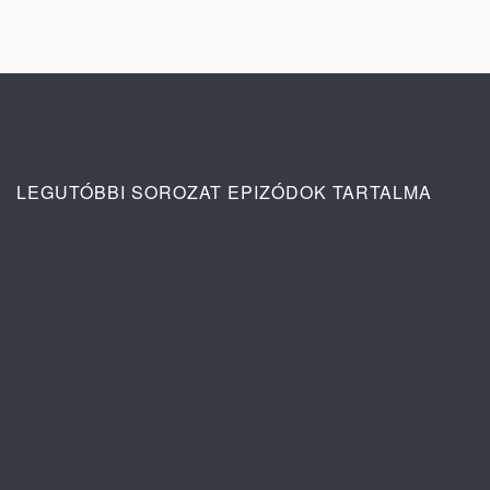
LEGUTÓBBI SOROZAT EPIZÓDOK TARTALMA
Ana: A vér köteléke 2. évad 4. rész
tartalma