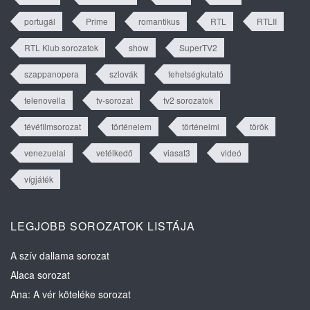
portugál
Prime
romantikus
RTL
RTLII
RTL Klub sorozatok
show
SuperTV2
szappanopera
szlovák
tehetségkutató
telenovella
tv-sorozat
tv2 sorozatok
tévéfilmsorozat
történelem
történelmi
török
venezuelai
vetélkedő
viasat3
videó
vígjáték
LEGJOBB SOROZATOK LISTÁJA
A szív dallama sorozat
Alaca sorozat
Ana: A vér köteléke sorozat