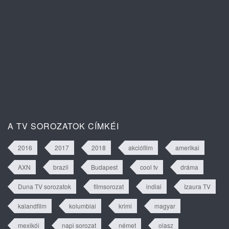
Isztambuli árvák 2. évad 63. rész
tartalma
A TV SOROZATOK CÍMKÉI
2016
2017
2018
akciófilm
amerikai
AXN
brazil
Budapest
cool tv
dráma
Duna TV sorozatok
filmsorozat
indiai
Izaura TV
kalandfilm
kolumbiai
krimi
magyar
mexikói
napi sorozat
német
olasz