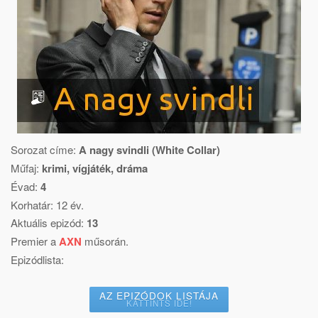
Sorozat címe:
A nagy svindli (White Collar)
Műfaj:
krimi, vígjáték, dráma
Évad:
4
Korhatár: 12 év.
Aktuális epizód:
13
Premier a
AXN
műsorán.
Epizódlista:
AZ EPIZÓDOK LISTÁJA
KATTINTS IDE!