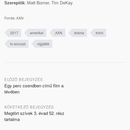
Szereplők
:
Matt Bomer
,
Tim DeKay
Forrás: AXN
2017
amerikai
AXN
dráma
krimi
tv-sorozat
vígjáték
Post
ELŐZŐ BEJEGYZÉS
Egy perc csendben című film a
navigation
tévében
KÖVETKEZŐ BEJEGYZÉS
Megtört szívek 3. évad 52. rész
tartalma