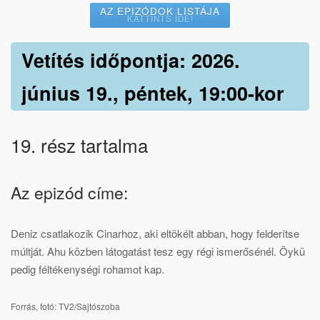
AZ EPIZÓDOK LISTÁJA
KATTINTS IDE!
Vetítés időpontja: 2026.
június 19., péntek, 19:00-kor
19. rész tartalma
Az epizód címe:
Deniz csatlakozik Cinarhoz, aki eltökélt abban, hogy felderítse
múltját. Ahu közben látogatást tesz egy régi ismerősénél. Öykü
pedig féltékenységi rohamot kap.
Forrás, fotó: TV2/Sajtószoba