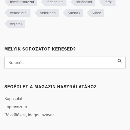
tévéfilmsorozat
történelem
történelmi
török
venezuelai
vetélkedő
viasat3
videó
vígjáték
MELYIK SOROZATOT KERESED?
SEGÉDLET A MAGAZIN HASZNÁLATÁHOZ
Kapcsolat
Impresszum
Rövidítések, idegen szavak