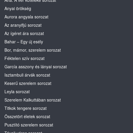
Ana: A vér köteléke sorozat
Anyai örökség
Aurora angyala sorozat
Az aranyifjú sorozat
Az ígéret ára sorozat
Bahar – Egy új esély
Bor, mámor, szerelem sorozat
Féktelen szív sorozat
García asszony és lányai sorozat
Isztambuli árvák sorozat
Keserű szerelem sorozat
Leyla sorozat
Szerelem Kalkuttában sorozat
Titkok tengere sorozat
Összetört életek sorozat
Pusztító szerelem sorozat