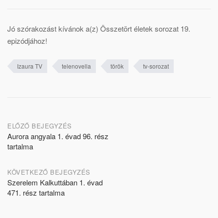
Jó szórakozást kívánok a(z) Összetört életek sorozat 19.
epizódjához!
Izaura TV
telenovella
török
tv-sorozat
Post
ELŐZŐ BEJEGYZÉS
Aurora angyala 1. évad 96. rész
navigation
tartalma
KÖVETKEZŐ BEJEGYZÉS
Szerelem Kalkuttában 1. évad
471. rész tartalma