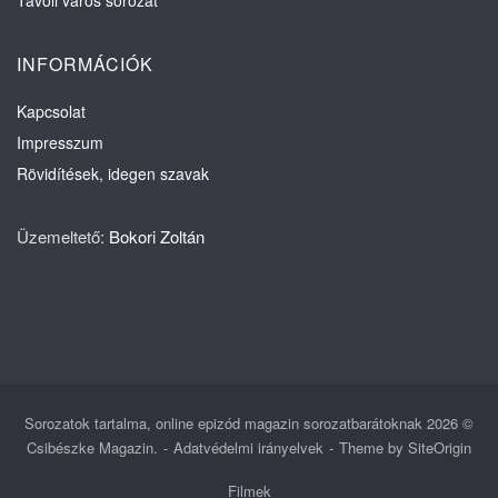
Távoli város sorozat
INFORMÁCIÓK
Kapcsolat
Impresszum
Rövidítések, idegen szavak
Üzemeltető:
Bokori Zoltán
Sorozatok tartalma, online epizód magazin sorozatbarátoknak 2026 ©
Csibészke Magazin.
Adatvédelmi irányelvek
Theme by
SiteOrigin
Filmek