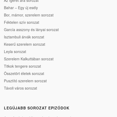
Az ígéret ára sorozat
Bahar – Egy új esély
Bor, mámor, szerelem sorozat
Féktelen szív sorozat
García asszony és lányai sorozat
Isztambuli árvák sorozat
Keserű szerelem sorozat
Leyla sorozat
Szerelem Kalkuttában sorozat
Titkok tengere sorozat
Összetört életek sorozat
Pusztító szerelem sorozat
Távoli város sorozat
LEGÚJABB SOROZAT EPIZÓDOK