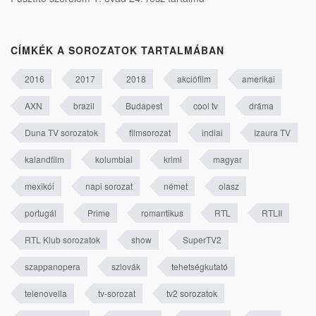
CÍMKÉK A SOROZATOK TARTALMÁBAN
2016
2017
2018
akciófilm
amerikai
AXN
brazil
Budapest
cool tv
dráma
Duna TV sorozatok
filmsorozat
indiai
Izaura TV
kalandfilm
kolumbiai
krimi
magyar
mexikói
napi sorozat
német
olasz
portugál
Prime
romantikus
RTL
RTLII
RTL Klub sorozatok
show
SuperTV2
szappanopera
szlovák
tehetségkutató
telenovella
tv-sorozat
tv2 sorozatok