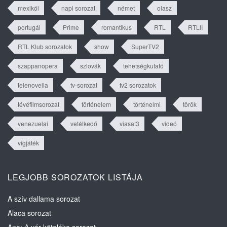
mexikói
napi sorozat
német
olasz
portugál
Prime
romantikus
RTL
RTLII
RTL Klub sorozatok
show
SuperTV2
szappanopera
szlovák
tehetségkutató
telenovella
tv-sorozat
tv2 sorozatok
tévéfilmsorozat
történelem
történelmi
török
venezuelai
vetélkedő
viasat3
videó
vígjáték
LEGJOBB SOROZATOK LISTÁJA
A szív dallama sorozat
Alaca sorozat