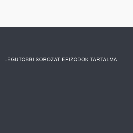
LEGUTÓBBI SOROZAT EPIZÓDOK TARTALMA
Ana: A vér köteléke 2. évad 3. rész
tartalma