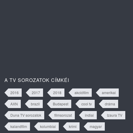
A szív dallama 1. évad 81. rész
tartalma
A TV SOROZATOK CÍMKÉI
2016
2017
2018
akciófilm
amerikai
AXN
brazil
Budapest
cool tv
dráma
Duna TV sorozatok
filmsorozat
indiai
Izaura TV
kalandfilm
kolumbiai
krimi
magyar