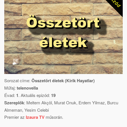
Sorozat címe:
Összetört életek (Kirik Hayatlar)
Műfaj:
telenovella
Évad:
1
. Aktuális epizód:
19
Szereplők
:
Meltem Akçöl
,
Murat Onuk
,
Erdem Yilmaz
,
Burcu
Almeman
,
Yesim Celebi
Premier az
Izaura TV
műsorán.