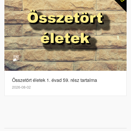
Összetört életek 1. évad 59. rész tartalma
2026-08-02