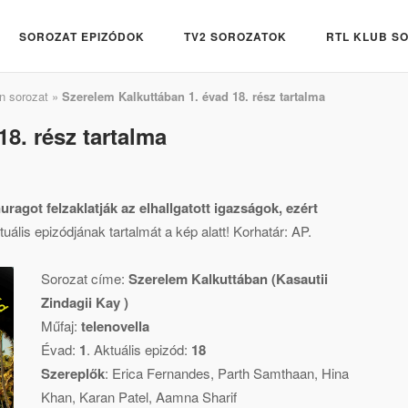
SOROZAT EPIZÓDOK
TV2 SOROZATOK
RTL KLUB S
n sorozat
»
Szerelem Kalkuttában 1. évad 18. rész tartalma
8. rész tartalma
ragot felzaklatják az elhallgatott igazságok, ezért
ális epizódjának tartalmát a kép alatt! Korhatár: AP.
Sorozat címe:
Szerelem Kalkuttában (Kasautii
Zindagii Kay )
Műfaj:
telenovella
Évad:
1
. Aktuális epizód:
18
Szereplők
:
Erica Fernandes
,
Parth Samthaan
,
Hina
Khan
,
Karan Patel
,
Aamna Sharif