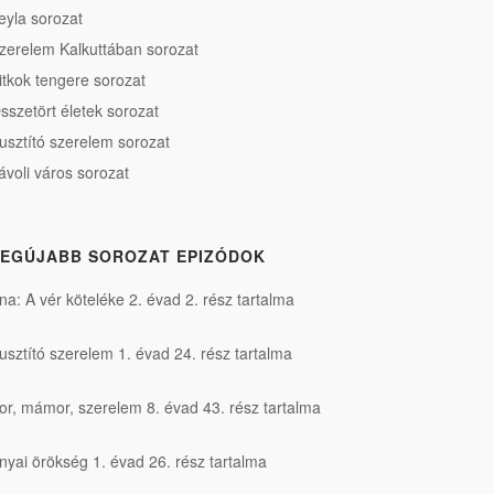
eyla sorozat
zerelem Kalkuttában sorozat
itkok tengere sorozat
sszetört életek sorozat
usztító szerelem sorozat
ávoli város sorozat
EGÚJABB SOROZAT EPIZÓDOK
na: A vér köteléke 2. évad 2. rész tartalma
usztító szerelem 1. évad 24. rész tartalma
or, mámor, szerelem 8. évad 43. rész tartalma
nyai örökség 1. évad 26. rész tartalma