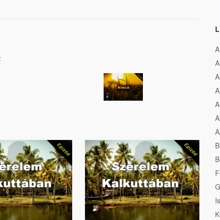
L
A
z
A
A
A
A
A
A
B
B
F
G
I
K