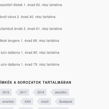
sszetört életek 1. évad 60. rész tartalma
ávoli város 2. évad 40. rész tartalma
sztambuli árvák 2. évad 61. rész tartalma
itkok tengere 1. évad 68. rész tartalma
 szív dallama 1. évad 80. rész tartalma
 szív dallama 1. évad 79. rész tartalma
ÍMKÉK A SOROZATOK TARTALMÁBAN
2016
2017
2018
akciófilm
amerikai
AXN
brazil
Budapest