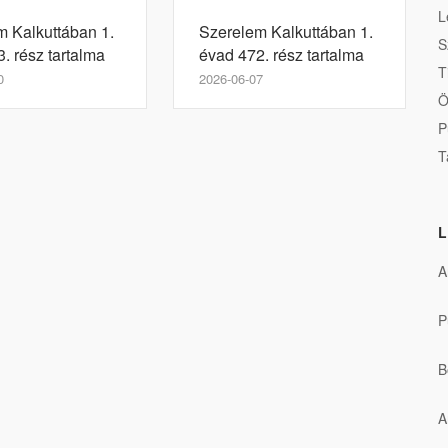
L
m Kalkuttában 1.
Szerelem Kalkuttában 1.
S
. rész tartalma
évad 472. rész tartalma
T
0
2026-06-07
Ö
P
T
L
A
P
B
A