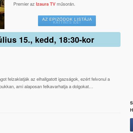
Premier az
Izaura TV
műsorán.
AZ EPIZÓDOK LISTÁJA
KATTINTS IDE!
úlius 15., kedd, 18:30-kor
t felzaklatják az elhallgatott igazságok, ezért felvonul a
bukkan, ami alaposan felkavarhatja a dolgokat…
S