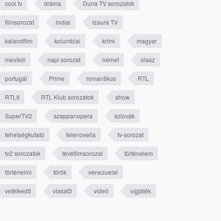
cool tv
dráma
Duna TV sorozatok
filmsorozat
indiai
Izaura TV
kalandfilm
kolumbiai
krimi
magyar
mexikói
napi sorozat
német
olasz
portugál
Prime
romantikus
RTL
RTLII
RTL Klub sorozatok
show
SuperTV2
szappanopera
szlovák
tehetségkutató
telenovella
tv-sorozat
tv2 sorozatok
tévéfilmsorozat
történelem
történelmi
török
venezuelai
vetélkedő
viasat3
videó
vígjáték