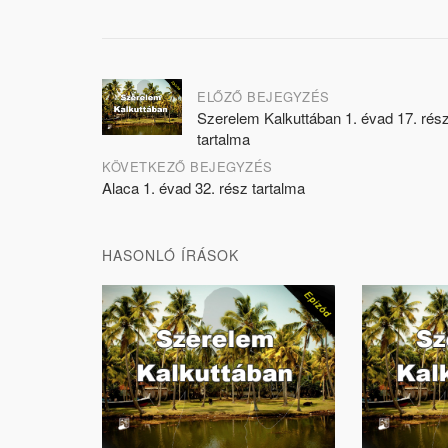
Post
ELŐZŐ BEJEGYZÉS
Szerelem Kalkuttában 1. évad 17. rés
navigation
tartalma
KÖVETKEZŐ BEJEGYZÉS
Alaca 1. évad 32. rész tartalma
HASONLÓ ÍRÁSOK