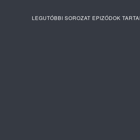
LEGUTÓBBI SOROZAT EPIZÓDOK TART
Ana: A vér köteléke 2. évad 2. rész
Pusztító sz
tartalma