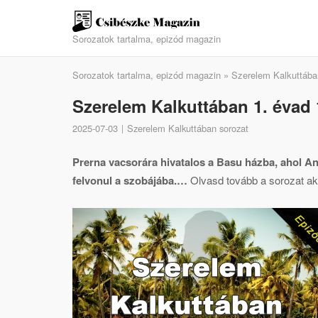
Skip
to
Sorozatok tartalma, epizód magazin
content
Sorozatok tartalma, epizód magazin
»
Szerelem Kalkuttába
Szerelem Kalkuttában 1. évad 1
2025-07-03
Szerelem Kalkuttában sorozat
Prerna vacsorára hivatalos a Basu házba, ahol Anu
felvonul a szobájába.…
Olvasd tovább a sorozat aktu