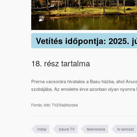
Vetítés időpontja: 2025. j
18. rész tartalma
Prerna vacsorára hivatalos a Basu házba, ahol Anurago
szobájába. Az emeletre érve azonban olyan nyomra 
Forrás, fotó: TV2/Sajtószoba
indiai
Izaura TV
telenovella
tv-sorozat