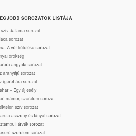
EGJOBB SOROZATOK LISTÁJA
 szív dallama sorozat
laca sorozat
na: A vér köteléke sorozat
nyai örökség
urora angyala sorozat
z aranyifjú sorozat
z ígéret ára sorozat
ahar – Egy új esély
or, mámor, szerelem sorozat
éktelen szív sorozat
arcía asszony és lányai sorozat
sztambuli árvák sorozat
eserű szerelem sorozat