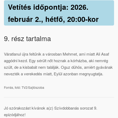
Vetítés időpontja: 2026.
február 2., hétfő, 20:00-kor
9. rész tartalma
Váratlanul újra feltűnik a városban Mehmet, ami miatt Ali Asaf
aggódni kezd. Egy sérült nőt hoznak a kórházba, aki nemrég
szült, de a kisbabát nem találják. Oguz dühös, amiért gyávának
nevezték a verekedés miatt, Eylül azonban megnyugtatja.
Forrás, fotó: TV2/Sajtószoba
Jó szórakozást kívánok a(z) Szívdobbanás sorozat 9.
epizódjához!