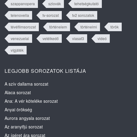
szappanopera
szlovák
tehetségkutató
telenovella
tv-sorozat
tv2 sorozatok
tévéfilmsorozat
történelem
történelmi
török
venezuelai
vetélkedő
viasat3
videó
vígjáték
LEGJOBB SOROZATOK LISTÁJA
A szív dallama sorozat
Alaca sorozat
Ana: A vér köteléke sorozat
Anyai örökség
Aurora angyala sorozat
Az aranyifjú sorozat
Az ígéret ára sorozat