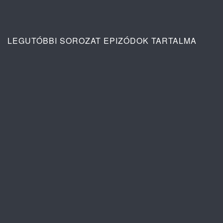
LEGUTÓBBI SOROZAT EPIZÓDOK TARTALMA
Ana: A vér köteléke 2. évad 4. rész
tartalma