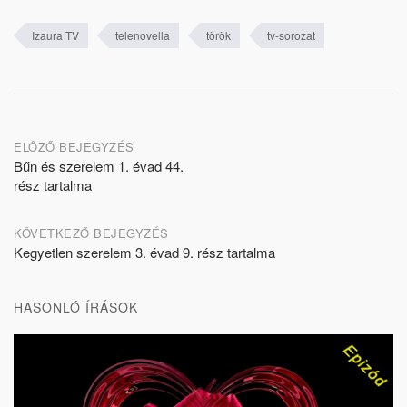
Izaura TV
telenovella
török
tv-sorozat
Post
ELŐZŐ BEJEGYZÉS
Bűn és szerelem 1. évad 44.
navigation
rész tartalma
KÖVETKEZŐ BEJEGYZÉS
Kegyetlen szerelem 3. évad 9. rész tartalma
HASONLÓ ÍRÁSOK