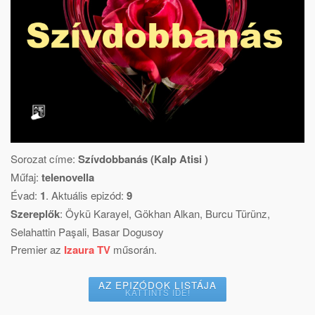
Sorozat címe:
Szívdobbanás (Kalp Atisi )
Műfaj:
telenovella
Évad:
1
. Aktuális epizód:
9
Szereplők
:
Öykü Karayel
,
Gökhan Alkan
,
Burcu Türünz
,
Selahattin Paşali
,
Basar Dogusoy
Premier az
Izaura TV
műsorán.
AZ EPIZÓDOK LISTÁJA
KATTINTS IDE!