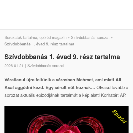
Sorozatok tartalma, epizód magazin
»
Szívdobbanás sorozat
»
Szívdobbanás 1. évad 9. rész tartalma
Szívdobbanás 1. évad 9. rész tartalma
2026-01-21
Szívdobbanás sorozat
Váratlanul újra feltűnik a városban Mehmet, ami miatt Ali
Asaf aggódni kezd. Egy sérült nőt hoznak…
Olvasd tovább a
sorozat aktuális epizódjának tartalmát a kép alatt! Korhatár: AP.