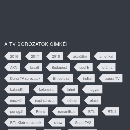
Isztambuli árvák 2. évad 63. rész
tartalma
A TV SOROZATOK CÍMKÉI
2016
2017
2018
akciófilm
amerikai
AXN
brazil
Budapest
cool tv
dráma
Duna TV sorozatok
filmsorozat
indiai
Izaura TV
kalandfilm
kolumbiai
krimi
magyar
mexikói
napi sorozat
német
olasz
portugál
Prime
romantikus
RTL
RTLII
RTL Klub sorozatok
show
SuperTV2