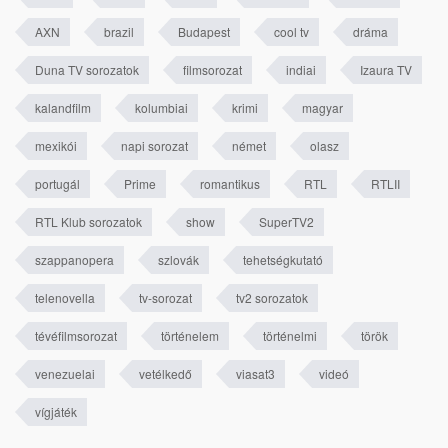
AXN
brazil
Budapest
cool tv
dráma
Duna TV sorozatok
filmsorozat
indiai
Izaura TV
kalandfilm
kolumbiai
krimi
magyar
mexikói
napi sorozat
német
olasz
portugál
Prime
romantikus
RTL
RTLII
RTL Klub sorozatok
show
SuperTV2
szappanopera
szlovák
tehetségkutató
telenovella
tv-sorozat
tv2 sorozatok
tévéfilmsorozat
történelem
történelmi
török
venezuelai
vetélkedő
viasat3
videó
vígjáték