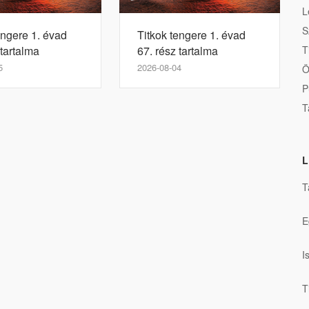
L
S
engere 1. évad
Titkok tengere 1. évad
T
 tartalma
67. rész tartalma
5
2026-08-04
Ö
P
T
L
T
E
I
T