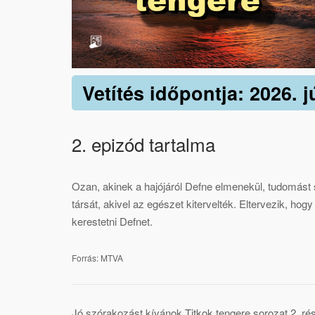
Vetítés időpontja: 2026. 
2. epizód tartalma
Ozan, akinek a hajójáról Defne elmenekül, tudomást s
társát, akivel az egészet kitervelték. Eltervezik, ho
kerestetni Defnet.
Forrás: MTVA
Jó szórakozást kívánok Titkok tengere sorozat 2. ré