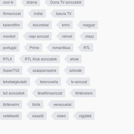
cool tv
dráma
Duna TV sorozatok
filmsorozat
indiai
Izaura TV
kalandfilm
kolumbiai
krimi
magyar
mexikói
napi sorozat
német
olasz
portugál
Prime
romantikus
RTL
RTLII
RTL Klub sorozatok
show
SuperTV2
szappanopera
szlovák
tehetségkutató
telenovella
tv-sorozat
tv2 sorozatok
tévéfilmsorozat
történelem
történelmi
török
venezuelai
vetélkedő
viasat3
videó
vígjáték