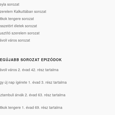
eyla sorozat
zerelem Kalkuttában sorozat
itkok tengere sorozat
sszetört életek sorozat
usztító szerelem sorozat
ávoli város sorozat
EGÚJABB SOROZAT EPIZÓDOK
ávoli város 2. évad 42. rész tartalma
gy új nap ígérete 1. évad 3. rész tartalma
sztambuli árvák 2. évad 63. rész tartalma
itkok tengere 1. évad 69. rész tartalma