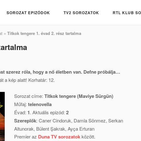
SOROZAT EPIZÓDOK
TV2 SOROZATOK
RTL KLUB S
at
»
Titkok tengere 1. évad 2. rész tartalma
tartalma
st szerez róla, hogy a nő életben van. Defne próbálja…
t a kép alatt! Korhatár: 12.
Sorozat címe:
Titkok tengere (Maviye Sürgün)
Műfaj:
telenovella
Évad:
1
. Aktuális epizód:
2
Szereplők
:
Caner Cindoruk
,
Damla Sönmez
,
Serkan
Altunorak
,
Bülent Şakrak
,
Ayça Erturan
Premier az
Duna TV sorozatok
között.