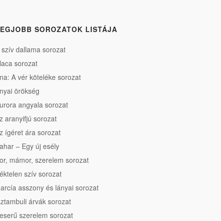
EGJOBB SOROZATOK LISTÁJA
 szív dallama sorozat
laca sorozat
na: A vér köteléke sorozat
nyai örökség
urora angyala sorozat
z aranyifjú sorozat
z ígéret ára sorozat
ahar – Egy új esély
or, mámor, szerelem sorozat
éktelen szív sorozat
arcía asszony és lányai sorozat
sztambuli árvák sorozat
eserű szerelem sorozat