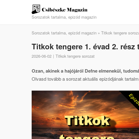
Skip
to
Sorozatok tartalma, epizód magazin
content
Sorozatok tartalma, epizód magazin
»
Titkok tengere soroz
Titkok tengere 1. évad 2. rész 
2026-06-02
Titkok tengere sorozat
Ozan, akinek a hajójáról Defne elmenekül, tudomá
Olvasd tovább a sorozat aktuális epizódjának tartalmá