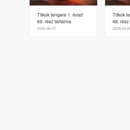
Titkok tengere 1. évad
Titkok t
69. rész tartalma
68. rész
2026-08-07
2026-08-0