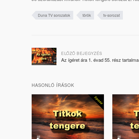
Duna TV sorozatok
török
tv-sorozat
Post
ELŐZŐ BEJEGYZÉS
Az ígéret ára 1. évad 55. rész tartalma
navigation
HASONLÓ ÍRÁSOK