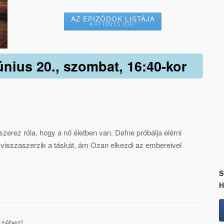
AZ EPIZÓDOK LISTÁJA
KATTINTS IDE!
június 20., szombat, 16:40-kor
zerez róla, hogy a nő életben van. Defne próbálja elérni
gy visszaszerzik a táskát, ám Ozan elkezdi az embereivel
S
széhez!