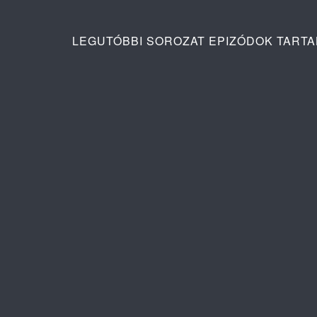
LEGUTÓBBI SOROZAT EPIZÓDOK TART
Távoli város 2. évad 42. rész
Egy új nap 
tartalma