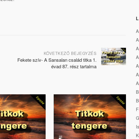
L
A
A
A
KÖVETKEZŐ BEJEGYZÉS
A
Fekete szív- A Sansalan család titka 1.
A
évad 87. rész tartalma
A
A
B
B
F
G
I
K