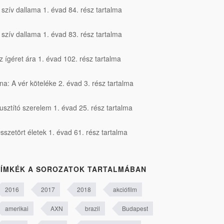
 szív dallama 1. évad 84. rész tartalma
 szív dallama 1. évad 83. rész tartalma
z ígéret ára 1. évad 102. rész tartalma
na: A vér köteléke 2. évad 3. rész tartalma
usztító szerelem 1. évad 25. rész tartalma
sszetört életek 1. évad 61. rész tartalma
ÍMKÉK A SOROZATOK TARTALMÁBAN
2016
2017
2018
akciófilm
amerikai
AXN
brazil
Budapest