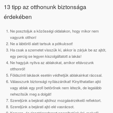
13 tipp az otthonunk biztonsága
érdekében
Ne posztoljuk a közösségi oldalakon, hogy mikor nem
vagyunk otthon!
Ne a lábtörlő alatt tartsuk a pótkulcsot!
Ha csak a szemetet visszük ki, akkor is zárjuk be az ajtót,
egy percig se legyen kiszolgáltatott a lakás!
Ne hagyjuk nyitva az ablakokat, amikor eltávozunk
otthonról!
Földszinti lakások esetén védhetjük ablakainkat ráccsal.
Válasszunk biztonsági nyílászárókat! Kinyithatatlan ajtó
vagy ablak egy profi betörőnek nem létezik, de legalább
nehezítsük meg a dolgát!
Szereljünk a bejárati ajtóhoz mozgásérzékelő reflektort.
Szereljünk a bejárati ajtó elé vasrácsot.
Kamera- és riasztórendszert szerelhetünk fel, melyről