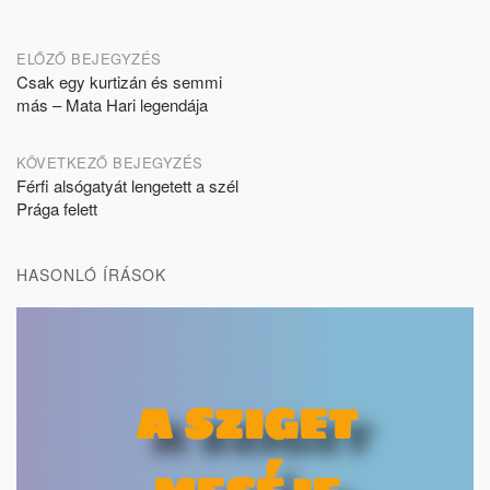
Post
ELŐZŐ BEJEGYZÉS
Csak egy kurtizán és semmi
navigation
más – Mata Hari legendája
KÖVETKEZŐ BEJEGYZÉS
Férfi alsógatyát lengetett a szél
Prága felett
HASONLÓ ÍRÁSOK