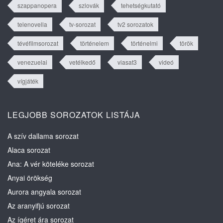
szappanopera
szlovák
tehetségkutató
telenovella
tv-sorozat
tv2 sorozatok
tévéfilmsorozat
történelem
történelmi
török
venezuelai
vetélkedő
viasat3
videó
vígjáték
LEGJOBB SOROZATOK LISTÁJA
A szív dallama sorozat
Alaca sorozat
Ana: A vér köteléke sorozat
Anyai örökség
Aurora angyala sorozat
Az aranyifjú sorozat
Az ígéret ára sorozat