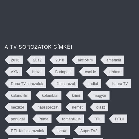
Isztambuli árvák 2. évad 63. rész
tartalma
A TV SOROZATOK CÍMKÉI
2016
2017
2018
akciófilm
amerikai
AXN
brazil
Budapest
cool tv
dráma
Duna TV sorozatok
filmsorozat
indiai
Izaura TV
kalandfilm
kolumbiai
krimi
magyar
mexikói
napi sorozat
német
olasz
portugál
Prime
romantikus
RTL
RTLII
RTL Klub sorozatok
show
SuperTV2