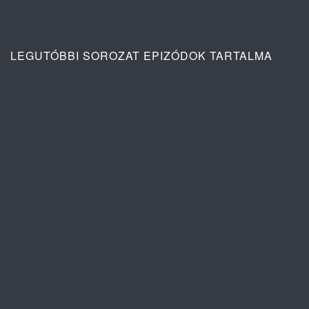
LEGUTÓBBI SOROZAT EPIZÓDOK TARTALMA
Ana: A vér köteléke 2. évad 4. rész
tartalma