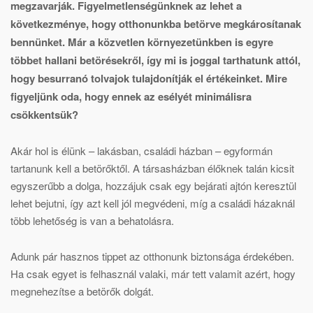
megzavarják. Figyelmetlenségünknek az lehet a
következménye, hogy otthonunkba betörve megkárosítanak
bennünket. Már a közvetlen környezetünkben is egyre
többet hallani betörésekről, így mi is joggal tarthatunk attól,
hogy besurranó tolvajok tulajdonítják el értékeinket. Mire
figyeljünk oda, hogy ennek az esélyét minimálisra
csökkentsük?
Akár hol is élünk – lakásban, családi házban – egyformán
tartanunk kell a betörőktől. A társasházban élőknek talán kicsit
egyszerűbb a dolga, hozzájuk csak egy bejárati ajtón keresztül
lehet bejutni, így azt kell jól megvédeni, míg a családi házaknál
több lehetőség is van a behatolásra.
Adunk pár hasznos tippet az otthonunk biztonsága érdekében.
Ha csak egyet is felhasznál valaki, már tett valamit azért, hogy
megnehezítse a betörők dolgát.