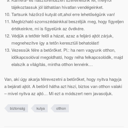
tájékoztassuk jól láthatóan hívatlan vendégeinket.
Tartsunk házőrző kutyát ott,ahol erre lehetőségünk van!
Megbízható szomszédainkkal beszéljük meg, hogy figyeljen
értékeinkre, mi is figyelünk az ővékére.
Védjük a tetőtér felől a házat, azaz a feljáró ajtót zárjuk,
megnehezítve így a tetőn keresztüli behatolást!
Vezessük félre a betörőket. Pl.: ha nem vagyunk otthon,
időkapcsolóval megoldható, hogy néha felkapcsolódik, majd
elalszik a világítás, mintha otthon lennénk…
Van, aki úgy akarja félrevezetni a betörőket, hogy nyitva hagyja
a bejárati ajtót. A betörő hátha azt hiszi, biztos van otthon valaki
– mivel nyitva az ajtó… Mi ezt a módszert nem javasoljuk.
biztonság
kutya
otthon