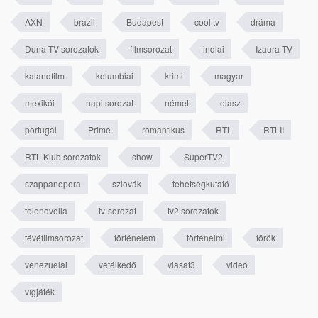
AXN
brazil
Budapest
cool tv
dráma
Duna TV sorozatok
filmsorozat
indiai
Izaura TV
kalandfilm
kolumbiai
krimi
magyar
mexikói
napi sorozat
német
olasz
portugál
Prime
romantikus
RTL
RTLII
RTL Klub sorozatok
show
SuperTV2
szappanopera
szlovák
tehetségkutató
telenovella
tv-sorozat
tv2 sorozatok
tévéfilmsorozat
történelem
történelmi
török
venezuelai
vetélkedő
viasat3
videó
vígjáték