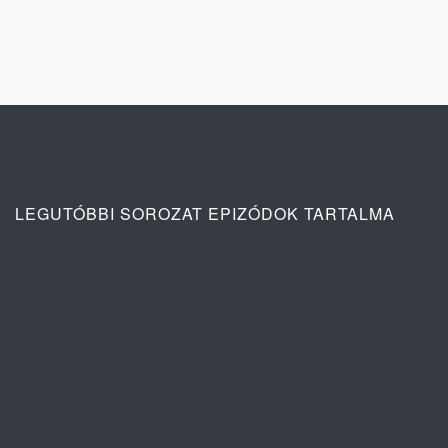
LEGUTÓBBI SOROZAT EPIZÓDOK TARTALMA
Ana: A vér köteléke 2. évad 3. rész