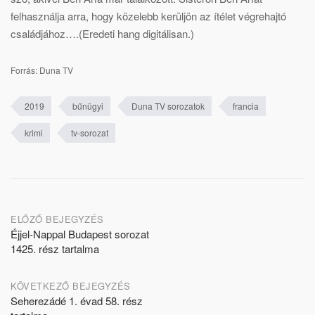
felhasználja arra, hogy közelebb kerüljön az ítélet végrehajtó
családjához….(Eredeti hang digitálisan.)
Forrás: Duna TV
2019
bűnügyi
Duna TV sorozatok
francia
krimi
tv-sorozat
Post
ELŐZŐ BEJEGYZÉS
Éjjel-Nappal Budapest sorozat
navigation
1425. rész tartalma
KÖVETKEZŐ BEJEGYZÉS
Seherezádé 1. évad 58. rész