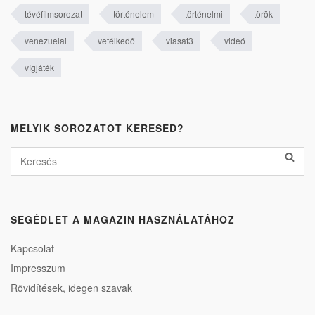
tévéfilmsorozat
történelem
történelmi
török
venezuelai
vetélkedő
viasat3
videó
vígjáték
MELYIK SOROZATOT KERESED?
SEGÉDLET A MAGAZIN HASZNÁLATÁHOZ
Kapcsolat
Impresszum
Rövidítések, idegen szavak