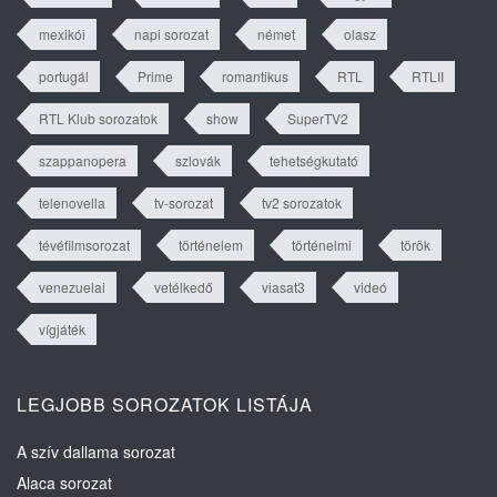
mexikói
napi sorozat
német
olasz
portugál
Prime
romantikus
RTL
RTLII
RTL Klub sorozatok
show
SuperTV2
szappanopera
szlovák
tehetségkutató
telenovella
tv-sorozat
tv2 sorozatok
tévéfilmsorozat
történelem
történelmi
török
venezuelai
vetélkedő
viasat3
videó
vígjáték
LEGJOBB SOROZATOK LISTÁJA
A szív dallama sorozat
Alaca sorozat