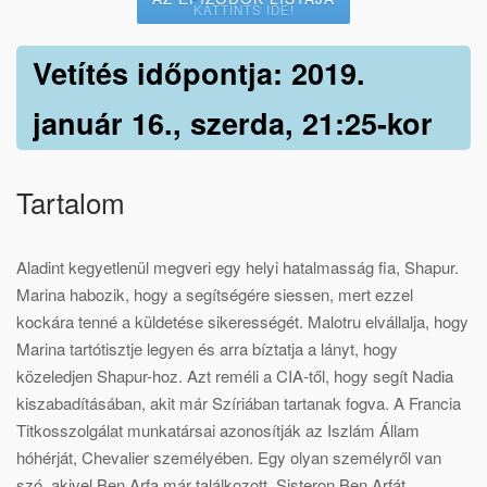
KATTINTS IDE!
Vetítés időpontja: 2019.
január 16., szerda, 21:25-kor
Tartalom
Aladint kegyetlenül megveri egy helyi hatalmasság fia, Shapur.
Marina habozik, hogy a segítségére siessen, mert ezzel
kockára tenné a küldetése sikerességét. Malotru elvállalja, hogy
Marina tartótisztje legyen és arra bíztatja a lányt, hogy
közeledjen Shapur-hoz. Azt reméli a CIA-től, hogy segít Nadia
kiszabadításában, akit már Szíriában tartanak fogva. A Francia
Titkosszolgálat munkatársai azonosítják az Iszlám Állam
hóhérját, Chevalier személyében. Egy olyan személyről van
szó, akivel Ben Arfa már találkozott. Sisteron Ben Arfát