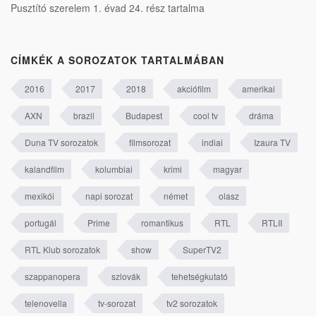
Pusztító szerelem 1. évad 24. rész tartalma
CÍMKÉK A SOROZATOK TARTALMÁBAN
2016
2017
2018
akciófilm
amerikai
AXN
brazil
Budapest
cool tv
dráma
Duna TV sorozatok
filmsorozat
indiai
Izaura TV
kalandfilm
kolumbiai
krimi
magyar
mexikói
napi sorozat
német
olasz
portugál
Prime
romantikus
RTL
RTLII
RTL Klub sorozatok
show
SuperTV2
szappanopera
szlovák
tehetségkutató
telenovella
tv-sorozat
tv2 sorozatok