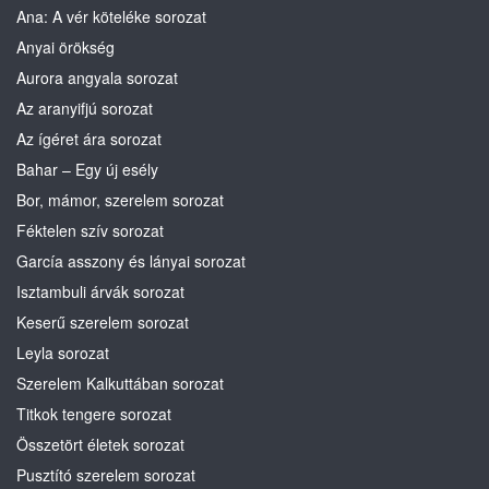
Ana: A vér köteléke sorozat
Anyai örökség
Aurora angyala sorozat
Az aranyifjú sorozat
Az ígéret ára sorozat
Bahar – Egy új esély
Bor, mámor, szerelem sorozat
Féktelen szív sorozat
García asszony és lányai sorozat
Isztambuli árvák sorozat
Keserű szerelem sorozat
Leyla sorozat
Szerelem Kalkuttában sorozat
Titkok tengere sorozat
Összetört életek sorozat
Pusztító szerelem sorozat