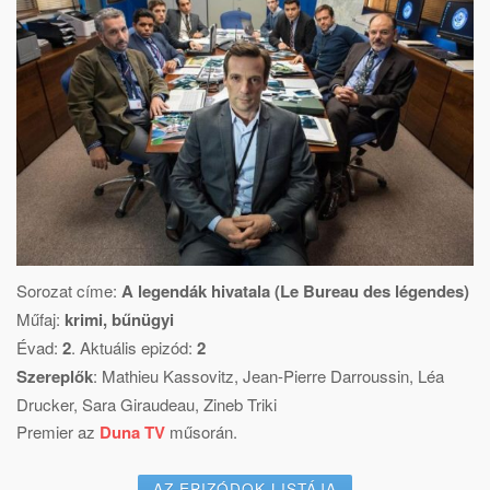
Sorozat címe:
A legendák hivatala (Le Bureau des légendes)
Műfaj:
krimi, bűnügyi
Évad:
2
. Aktuális epizód:
2
Szereplők
:
Mathieu Kassovitz
,
Jean-Pierre Darroussin
,
Léa
Drucker
,
Sara Giraudeau
,
Zineb Triki
Premier az
Duna TV
műsorán.
AZ EPIZÓDOK LISTÁJA