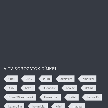
tartalma
A szív dallama 1. évad 81. rész
tartalma
A TV SOROZATOK CÍMKÉI
2016
2017
2018
akciófilm
amerikai
AXN
brazil
Budapest
cool tv
dráma
Duna TV sorozatok
filmsorozat
indiai
Izaura TV
kalandfilm
kolumbiai
krimi
magyar