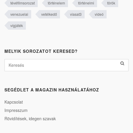
tévéfilmsorozat
történelem
történelmi
török
venezuelai
vetélkedő
viasat3
videó
vígjáték
MELYIK SOROZATOT KERESED?
SEGÉDLET A MAGAZIN HASZNÁLATÁHOZ
Kapcsolat
Impresszum
Rövidítések, idegen szavak