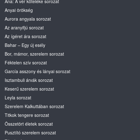
Ana: A vér köteléke sorozat
Anyai örökség
Aurora angyala sorozat
Az aranyifjú sorozat
Az ígéret ára sorozat
Bahar – Egy új esély
Bor, mámor, szerelem sorozat
Féktelen szív sorozat
García asszony és lányai sorozat
Isztambuli árvák sorozat
Keserű szerelem sorozat
Leyla sorozat
Szerelem Kalkuttában sorozat
Titkok tengere sorozat
Összetört életek sorozat
Pusztító szerelem sorozat