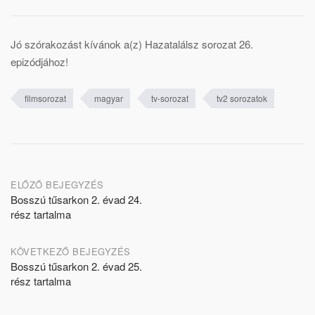
Jó szórakozást kívánok a(z) Hazatalálsz sorozat 26.
epizódjához!
filmsorozat
magyar
tv-sorozat
tv2 sorozatok
Post
ELŐZŐ BEJEGYZÉS
Bosszú tűsarkon 2. évad 24.
navigation
rész tartalma
KÖVETKEZŐ BEJEGYZÉS
Bosszú tűsarkon 2. évad 25.
rész tartalma