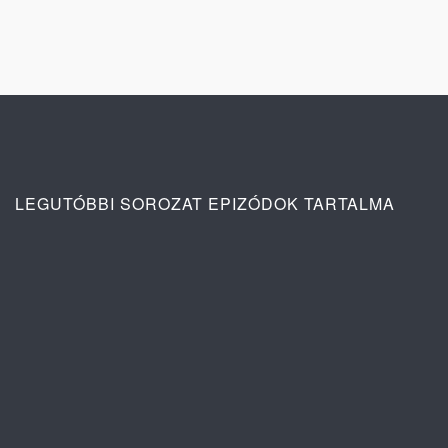
LEGUTÓBBI SOROZAT EPIZÓDOK TARTALMA
Ana: A vér köteléke 2. évad 4. rész
tartalma