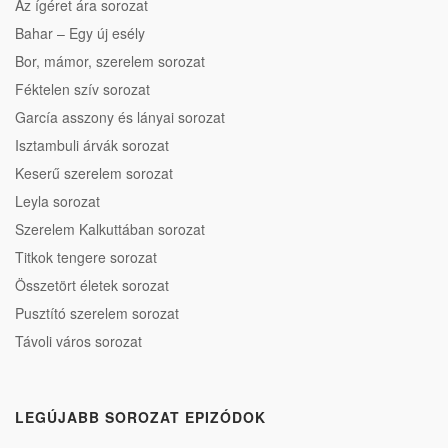
Az ígéret ára sorozat
Bahar – Egy új esély
Bor, mámor, szerelem sorozat
Féktelen szív sorozat
García asszony és lányai sorozat
Isztambuli árvák sorozat
Keserű szerelem sorozat
Leyla sorozat
Szerelem Kalkuttában sorozat
Titkok tengere sorozat
Összetört életek sorozat
Pusztító szerelem sorozat
Távoli város sorozat
LEGÚJABB SOROZAT EPIZÓDOK