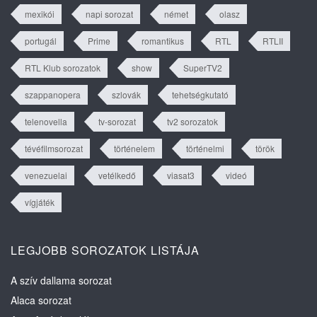
mexikói
napi sorozat
német
olasz
portugál
Prime
romantikus
RTL
RTLII
RTL Klub sorozatok
show
SuperTV2
szappanopera
szlovák
tehetségkutató
telenovella
tv-sorozat
tv2 sorozatok
tévéfilmsorozat
történelem
történelmi
török
venezuelai
vetélkedő
viasat3
videó
vígjáték
LEGJOBB SOROZATOK LISTÁJA
A szív dallama sorozat
Alaca sorozat