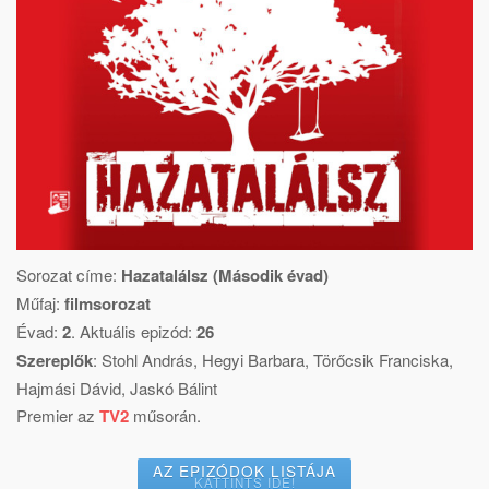
Sorozat címe:
Hazatalálsz (Második évad)
Műfaj:
filmsorozat
Évad:
2
. Aktuális epizód:
26
Szereplők
:
Stohl András
,
Hegyi Barbara
,
Törőcsik Franciska
,
Hajmási Dávid
,
Jaskó Bálint
Premier az
TV2
műsorán.
AZ EPIZÓDOK LISTÁJA
KATTINTS IDE!