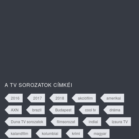
Isztambuli árvák 2. évad 63. rész
tartalma
A TV SOROZATOK CÍMKÉI
2016
2017
2018
akciófilm
amerikai
AXN
brazil
Budapest
cool tv
dráma
Duna TV sorozatok
filmsorozat
indiai
Izaura TV
kalandfilm
kolumbiai
krimi
magyar