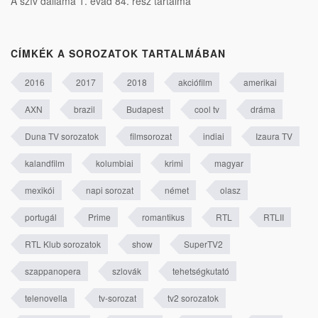
A szív dallama 1. évad 84. rész tartalma
CÍMKÉK A SOROZATOK TARTALMÁBAN
2016
2017
2018
akciófilm
amerikai
AXN
brazil
Budapest
cool tv
dráma
Duna TV sorozatok
filmsorozat
indiai
Izaura TV
kalandfilm
kolumbiai
krimi
magyar
mexikói
napi sorozat
német
olasz
portugál
Prime
romantikus
RTL
RTLII
RTL Klub sorozatok
show
SuperTV2
szappanopera
szlovák
tehetségkutató
telenovella
tv-sorozat
tv2 sorozatok