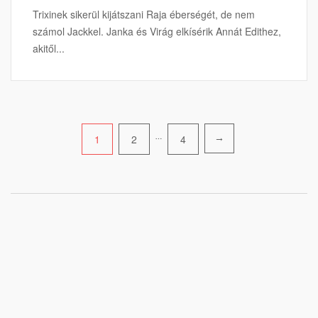
Trixinek sikerül kijátszani Raja éberségét, de nem
számol Jackkel. Janka és Virág elkísérik Annát Edithez,
akitől...
Bejegyzések
1
2
…
4
→
lapozása