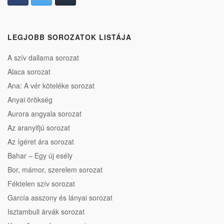
LEGJOBB SOROZATOK LISTÁJA
A szív dallama sorozat
Alaca sorozat
Ana: A vér köteléke sorozat
Anyai örökség
Aurora angyala sorozat
Az aranyifjú sorozat
Az ígéret ára sorozat
Bahar – Egy új esély
Bor, mámor, szerelem sorozat
Féktelen szív sorozat
García asszony és lányai sorozat
Isztambuli árvák sorozat