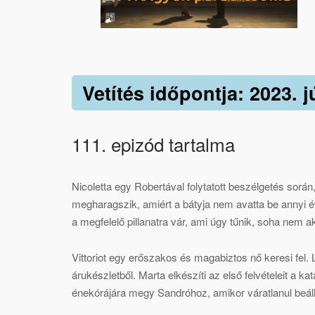
Vetítés időpontja: 2023. j
111. epizód tartalma
Nicoletta egy Robertával folytatott beszélgetés során
megharagszik, amiért a bátyja nem avatta be annyi é
a megfelelő pillanatra vár, ami úgy tűnik, soha nem ak
Vittoriot egy erőszakos és magabiztos nő keresi fel. 
árukészletből. Marta elkészíti az első felvételeit a 
énekórájára megy Sandróhoz, amikor váratlanul beállí