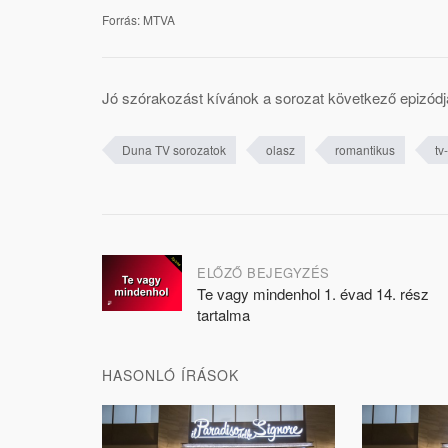
Forrás: MTVA
Jó szórakozást kívánok a sorozat következő epizódj
Duna TV sorozatok
olasz
romantikus
tv
Post
ELŐZŐ BEJEGYZÉS
Te vagy mindenhol 1. évad 14. rész
navigation
tartalma
HASONLÓ ÍRÁSOK