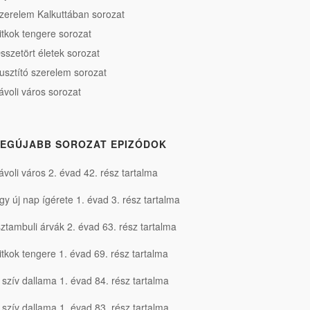
zerelem Kalkuttában sorozat
itkok tengere sorozat
sszetört életek sorozat
usztító szerelem sorozat
ávoli város sorozat
EGÚJABB SOROZAT EPIZÓDOK
ávoli város 2. évad 42. rész tartalma
gy új nap ígérete 1. évad 3. rész tartalma
sztambuli árvák 2. évad 63. rész tartalma
itkok tengere 1. évad 69. rész tartalma
 szív dallama 1. évad 84. rész tartalma
 szív dallama 1. évad 83. rész tartalma