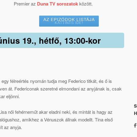
Premier az
Duna TV sorozatok
között.
AZ EPIZÓDOK LISTÁJA
KATTINTS IDE!
únius 19., hétfő, 13:00-kor
, egy félreértés nyomán tudja meg Federico titkát, és ő is
ven át. Federiconak szeretné elmondani az anyjának is, csak
ar eljönni.
S
Lisa női fehérneműt akar eladni neki, és mintát is hagy az
katalógushoz, amikhez a Vénuszok állnak modellt. Tina első
t az anyja.