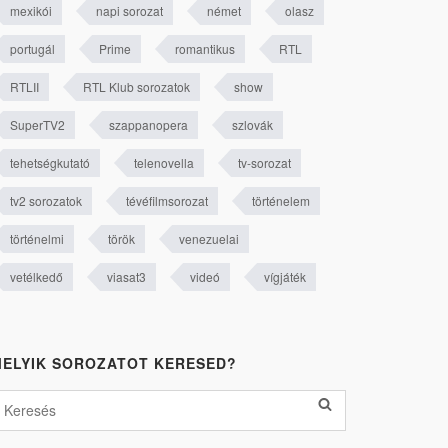
mexikói
napi sorozat
német
olasz
portugál
Prime
romantikus
RTL
RTLII
RTL Klub sorozatok
show
SuperTV2
szappanopera
szlovák
tehetségkutató
telenovella
tv-sorozat
tv2 sorozatok
tévéfilmsorozat
történelem
történelmi
török
venezuelai
vetélkedő
viasat3
videó
vígjáték
ELYIK SOROZATOT KERESED?