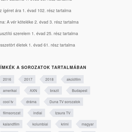
z ígéret ára 1. évad 102. rész tartalma
na: A vér köteléke 2. évad 3. rész tartalma
usztító szerelem 1. évad 25. rész tartalma
sszetört életek 1. évad 61. rész tartalma
ÍMKÉK A SOROZATOK TARTALMÁBAN
2016
2017
2018
akciófilm
amerikai
AXN
brazil
Budapest
cool tv
dráma
Duna TV sorozatok
filmsorozat
indiai
Izaura TV
kalandfilm
kolumbiai
krimi
magyar