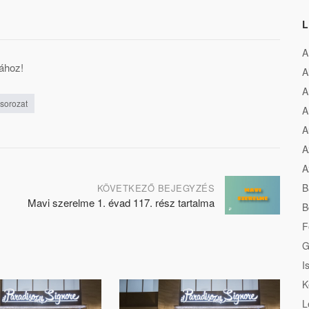
L
A
ához!
A
A
-sorozat
A
A
A
A
B
KÖVETKEZŐ BEJEGYZÉS
Mavi szerelme 1. évad 117. rész tartalma
B
F
G
I
K
L