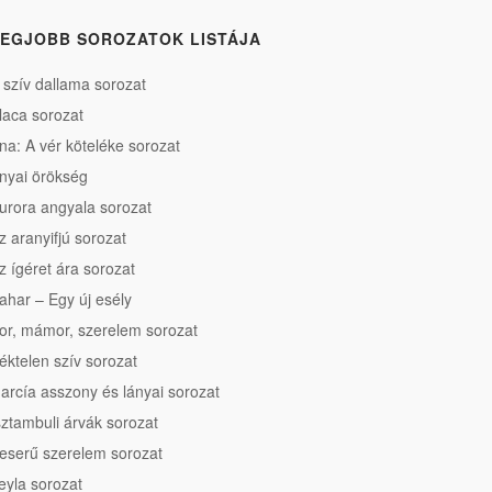
EGJOBB SOROZATOK LISTÁJA
 szív dallama sorozat
laca sorozat
na: A vér köteléke sorozat
nyai örökség
urora angyala sorozat
z aranyifjú sorozat
z ígéret ára sorozat
ahar – Egy új esély
or, mámor, szerelem sorozat
éktelen szív sorozat
arcía asszony és lányai sorozat
sztambuli árvák sorozat
eserű szerelem sorozat
eyla sorozat