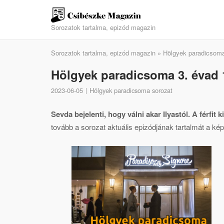
Skip
to
Sorozatok tartalma, epizód magazin
content
Sorozatok tartalma, epizód magazin
»
Hölgyek paradicsoma
Hölgyek paradicsoma 3. évad 1
2023-06-05
Hölgyek paradicsoma sorozat
Sevda bejelenti, hogy válni akar Ilyastól. A férfit
tovább a sorozat aktuális epizódjának tartalmát a kép 