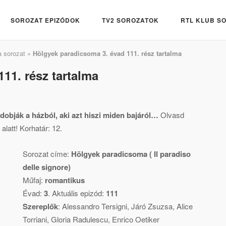
SOROZAT EPIZÓDOK
TV2 SOROZATOK
RTL KLUB S
 sorozat
»
Hölgyek paradicsoma 3. évad 111. rész tartalma
11. rész tartalma
 kidobják a házból, aki azt hiszi miden bajáról…
Olvasd
alatt! Korhatár: 12.
Sorozat címe:
Hölgyek paradicsoma ( Il paradiso
delle signore)
Műfaj:
romantikus
Évad:
3
. Aktuális epizód:
111
Szereplők
:
Alessandro Tersigni
,
Járó Zsuzsa
,
Alice
Torriani
,
Gloria Radulescu
,
Enrico Oetiker