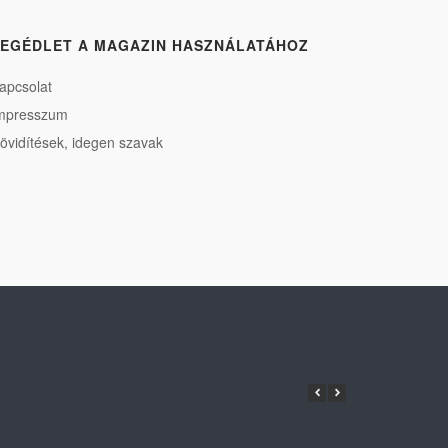
EGÉDLET A MAGAZIN HASZNÁLATÁHOZ
apcsolat
mpresszum
övidítések, idegen szavak