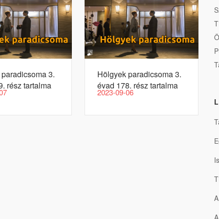
S
T
Ö
P
T
 paradicsoma 3.
Hölgyek paradicsoma 3.
. rész tartalma
évad 178. rész tartalma
07
2023-09-06
L
T
E
I
T
A
A