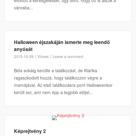
eltöltött a keresgéléssel, úgy dönt, hogy ott is alszik a
városba...
Halloween éjszakáján ismerte meg leendő
anyósát
2015-10-29
Vicces
Leave a comment
Béla sokáig kerülte a találkozást, de Klárika
ragaszkodott hozzá, hogy találkozzon végre a
mamájával. Az első találkozásra pont Halloweenkor
került sor, ami nem épp a legjobb előjel...
Képrejtvény 2