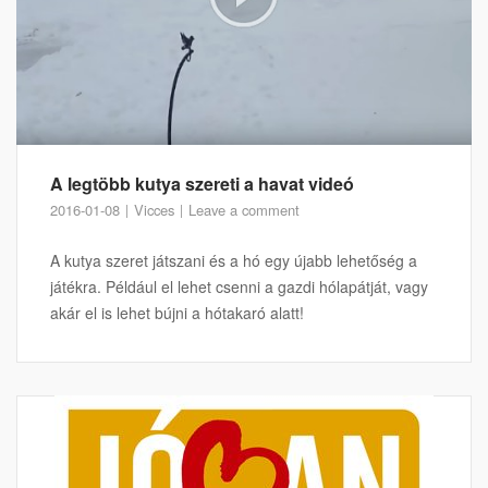
A legtöbb kutya szereti a havat videó
2016-01-08
Vicces
Leave a comment
A kutya szeret játszani és a hó egy újabb lehetőség a
játékra. Például el lehet csenni a gazdi hólapátját, vagy
akár el is lehet bújni a hótakaró alatt!