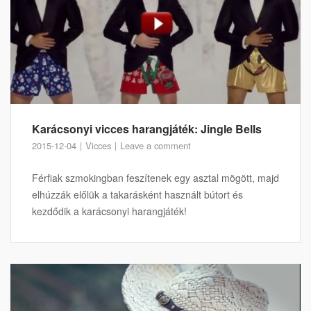
Karácsonyi vicces harangjáték: Jingle Bells
2015-12-04
Vicces
Leave a comment
Férfiak szmokingban feszítenek egy asztal mögött, majd
elhúzzák előlük a takarásként használt bútort és
kezdődik a karácsonyi harangjáték!