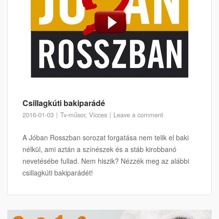
Csillagkúti bakiparádé
2016-01-03
Tv-műsor
,
Vicces
Leave a comment
A Jóban Rosszban sorozat forgatása nem telik el baki
nélkül, ami aztán a színészek és a stáb kirobbanó
nevetésébe fullad. Nem hiszik? Nézzék meg az alábbi
csillagkúti bakiparádét!