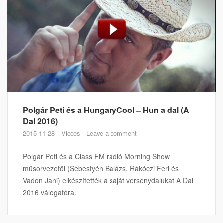
Polgár Peti és a HungaryCool – Hun a dal (A
Dal 2016)
2015-11-28
Vicces
Leave a comment
Polgár Peti és a Class FM rádió Morning Show
műsorvezetői (Sebestyén Balázs, Rákóczi Feri és
Vadon Jani) elkészítették a saját versenydalukat A Dal
2016 válogatóra.