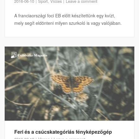
2016-06-10
Sport
,
Vicces
Leave a comment
A franciaországi foci EB előtt készítettünk egy kvízt,
mely segít eldönteni milyen szurkoló is vagy valójában.
Feri és a csúcskategóriás fényképezőgép