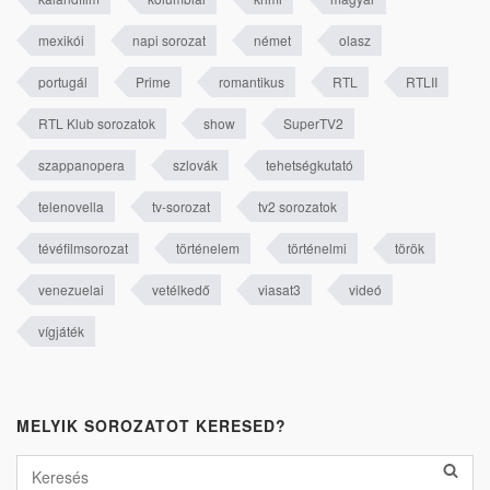
mexikói
napi sorozat
német
olasz
portugál
Prime
romantikus
RTL
RTLII
RTL Klub sorozatok
show
SuperTV2
szappanopera
szlovák
tehetségkutató
telenovella
tv-sorozat
tv2 sorozatok
tévéfilmsorozat
történelem
történelmi
török
venezuelai
vetélkedő
viasat3
videó
vígjáték
MELYIK SOROZATOT KERESED?