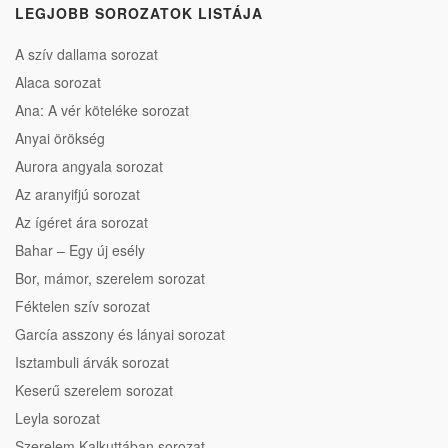
LEGJOBB SOROZATOK LISTÁJA
A szív dallama sorozat
Alaca sorozat
Ana: A vér köteléke sorozat
Anyai örökség
Aurora angyala sorozat
Az aranyifjú sorozat
Az ígéret ára sorozat
Bahar – Egy új esély
Bor, mámor, szerelem sorozat
Féktelen szív sorozat
García asszony és lányai sorozat
Isztambuli árvák sorozat
Keserű szerelem sorozat
Leyla sorozat
Szerelem Kalkuttában sorozat