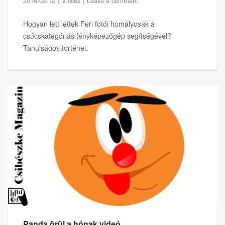
2016-02-12
Vicces
Leave a comment
Hogyan lett lettek Feri fotói homályosak a
csúcskategóriás fényképezőgép segítségével?
Tanulságos történet.
Panda örül a hónak videó