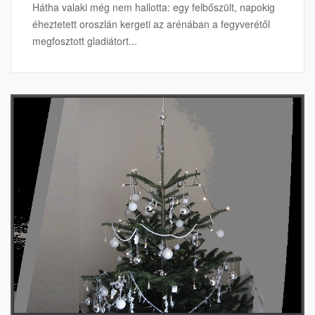
Hátha valaki még nem hallotta: egy felbőszült, napokig
éheztetett oroszlán kergeti az arénában a fegyverétől
megfosztott gladiátort...