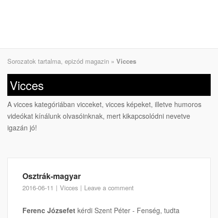
Sorozatok tartalma, epizód magazin
»
Vicces
Vicces
A vicces kategóriában vicceket, vicces képeket, illetve humoros
videókat kínálunk olvasóinknak, mert kikapcsolódni nevetve
igazán jó!
Osztrák-magyar
2016-06-11
Vicces
Leave a comment
Ferenc Józsefet
kérdi Szent Péter - Fenség, tudta