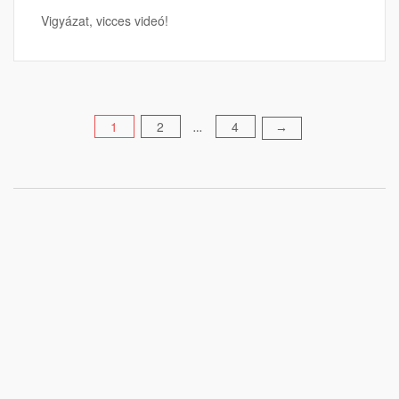
Vigyázat, vicces videó!
Bejegyzések
1
2
4
→
…
lapozása