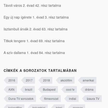
Távoli város 2. évad 42. rész tartalma
Egy új nap ígérete 1. évad 3. rész tartalma
Isztambuli árvák 2. évad 63. rész tartalma
Titkok tengere 1. évad 69. rész tartalma
A szív dallama 1. évad 84. rész tartalma
CÍMKÉK A SOROZATOK TARTALMÁBAN
2016
2017
2018
akciófilm
amerikai
AXN
brazil
Budapest
cool tv
dráma
Duna TV sorozatok
filmsorozat
indiai
Izaura TV
kalandfilm
kolumbiai
krimi
magyar