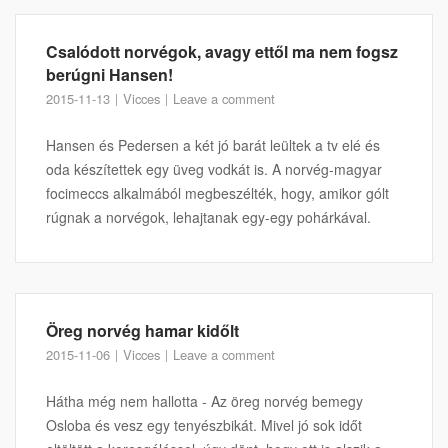
Csalódott norvégok, avagy ettől ma nem fogsz
berúgni Hansen!
2015-11-13
Vicces
Leave a comment
Hansen és Pedersen a két jó barát leültek a tv elé és
oda készítettek egy üveg vodkát is. A norvég-magyar
focimeccs alkalmából megbeszélték, hogy, amikor gólt
rúgnak a norvégok, lehajtanak egy-egy pohárkával.
Öreg norvég hamar kidőlt
2015-11-06
Vicces
Leave a comment
Hátha még nem hallotta - Az öreg norvég bemegy
Osloba és vesz egy tenyészbikát. Mivel jó sok időt