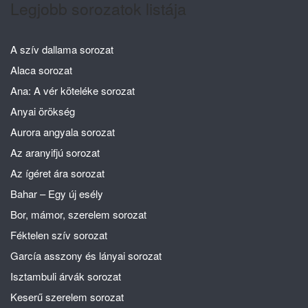
Legjobb sorozatok listája
A szív dallama sorozat
Alaca sorozat
Ana: A vér köteléke sorozat
Anyai örökség
Aurora angyala sorozat
Az aranyifjú sorozat
Az ígéret ára sorozat
Bahar – Egy új esély
Bor, mámor, szerelem sorozat
Féktelen szív sorozat
García asszony és lányai sorozat
Isztambuli árvák sorozat
Keserű szerelem sorozat