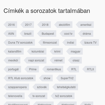
Címkék a sorozatok tartalmában
2016
2017
2018
akciófilm
amerikai
AXN
brazil
Budapest
cool tv
dráma
Duna TV sorozatok
filmsorozat
indiai
Izaura TV
kalandfilm
kolumbiai
krimi
magyar
mexikói
napi sorozat
német
olasz
portugál
Prime
romantikus
RTL
RTLII
RTL Klub sorozatok
show
SuperTV2
szappanopera
szlovák
tehetségkutató
telenovella
tv-sorozat
tv2 sorozatok
tévéfilmsorozat
történelem
történelmi
török