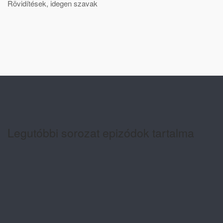
Rövidítések, idegen szavak
Legutóbbi sorozat epizódok tartalma