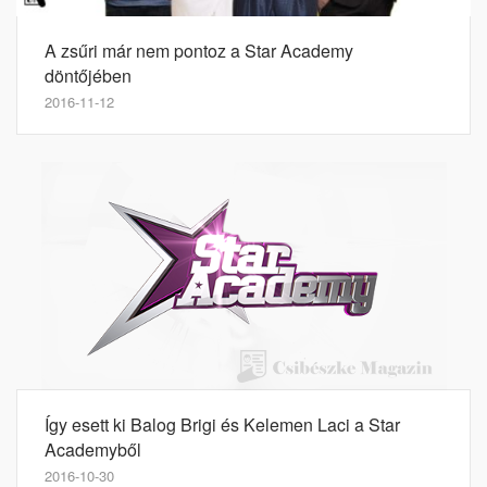
A zsűri már nem pontoz a Star Academy
döntőjében
2016-11-12
Így esett ki Balog Brigi és Kelemen Laci a Star
Academyből
2016-10-30