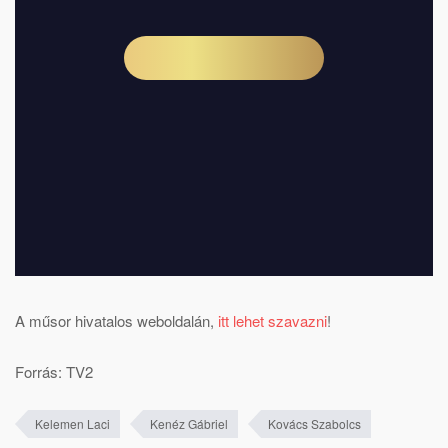
A műsor hivatalos weboldalán,
itt lehet szavazni
!
Forrás: TV2
Kelemen Laci
Kenéz Gábriel
Kovács Szabolcs