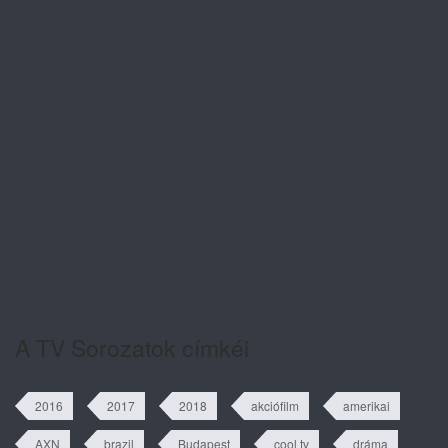
A szív dallama 1. évad 82. rész
tartalma
A szív dallama 1. évad 81. rész
tartalma
A TV Sorozatok címkéi
2016
2017
2018
akciófilm
amerikai
AXN
brazil
Budapest
cool tv
dráma