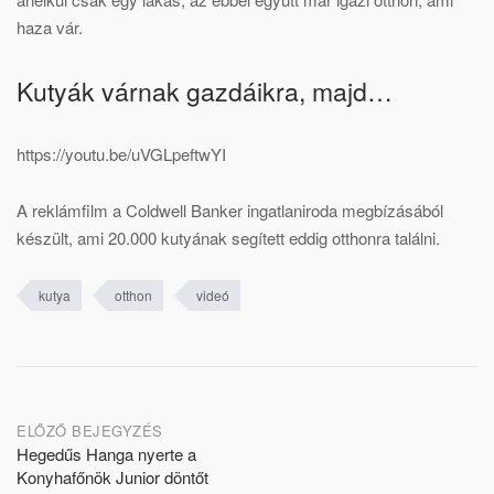
haza vár.
Kutyák várnak gazdáikra, majd…
https://youtu.be/uVGLpeftwYI
A reklámfilm a Coldwell Banker ingatlaniroda megbízásából
készült, ami 20.000 kutyának segített eddig otthonra találni.
kutya
otthon
videó
Post
ELŐZŐ BEJEGYZÉS
Hegedűs Hanga nyerte a
navigation
Konyhafőnök Junior döntőt