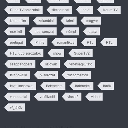
Duna TV sorozatok
filmsorozat
indiai
Izaura TV
kalandfilm
kolumbiai
krimi
magyar
mexikói
napi sorozat
német
olasz
portugál
Prime
romantikus
RTL
RTLII
RTL Klub sorozatok
show
SuperTV2
szappanopera
szlovák
tehetségkutató
telenovella
tv-sorozat
tv2 sorozatok
tévéfilmsorozat
történelem
történelmi
török
venezuelai
vetélkedő
viasat3
videó
vígjáték