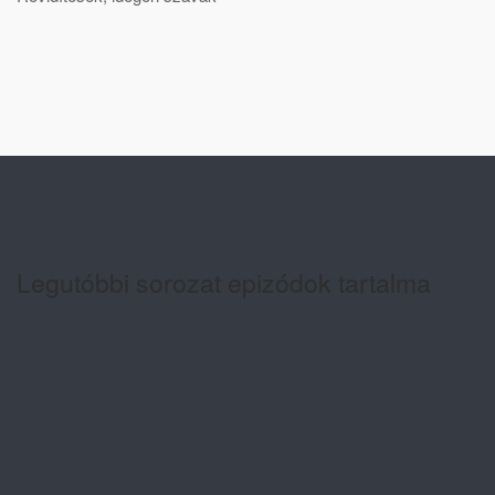
Legutóbbi sorozat epizódok tartalma