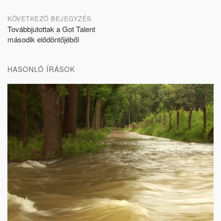
KÖVETKEZŐ BEJEGYZÉS
Továbbjutottak a Got Talent
második elődöntőjéből
HASONLÓ ÍRÁSOK