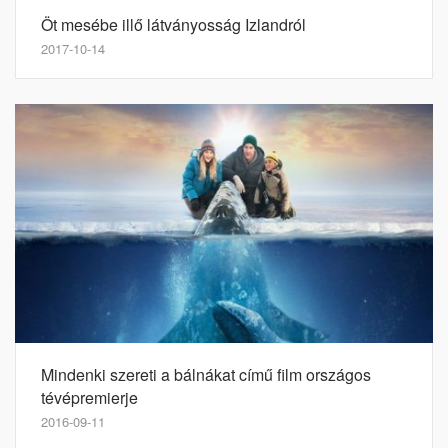
Öt mesébe illő látványosság Izlandról
2017-10-14
Mindenki szereti a bálnákat című film országos
tévépremierje
2016-09-11