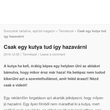
Sorozatok tartalma, epizód magazin
»
Természet
»
Csak egy kutya tud
így hazavárni
Csak egy kutya tud így hazavárni
2015-12-05
Természet
Leave a comment
A kutya ha kell, órákig képes egy helyben ülni az ablakot
bámulva, hogy mikor érsz már haza! Ha belépsz nem tudod
kikerülni azt a szeretethullámot, amit feléd áraszt! Nézd
csak a videót!
Egy reklámfilm forgatáson azt akarták jelképezni, hogy milyen
jó hazaérni. Egy ilyen filmből nem maradhat ki a kutya, mert
anélkül csak egy lakás, az ebbel együtt már igazi otthon, ami