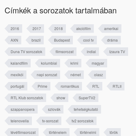
Címkék a sorozatok tartalmában
2016
2017
2018
akciófilm
amerikai
AXN
brazil
Budapest
cool tv
dráma
Duna TV sorozatok
filmsorozat
indiai
Izaura TV
kalandfilm
kolumbiai
krimi
magyar
mexikói
napi sorozat
német
olasz
portugál
Prime
romantikus
RTL
RTLII
RTL Klub sorozatok
show
SuperTV2
szappanopera
szlovák
tehetségkutató
telenovella
tv-sorozat
tv2 sorozatok
tévéfilmsorozat
történelem
történelmi
török