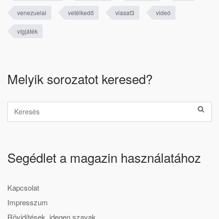
venezuelai
vetélkedő
viasat3
videó
vígjáték
Melyik sorozatot keresed?
Segédlet a magazin használatához
Kapcsolat
Impresszum
Rövidítések, idegen szavak