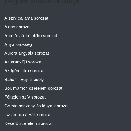
Legjobb sorozatok listája
A szív dallama sorozat
Alaca sorozat
Ana: A vér köteléke sorozat
Anyai örökség
Aurora angyala sorozat
Az aranyifjú sorozat
Az ígéret ára sorozat
Bahar – Egy új esély
Bor, mámor, szerelem sorozat
Féktelen szív sorozat
García asszony és lányai sorozat
Isztambuli árvák sorozat
Keserű szerelem sorozat