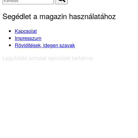
Segédlet a magazin használatához
Kapcsolat
Impresszum
Rövidítések, idegen szavak
Legutóbbi sorozat epizódok tartalma
Távoli város 2. évad 42. rész
tartalma