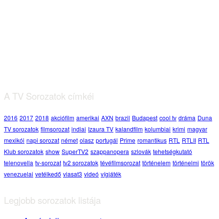
Ana: A vér köteléke 2. évad 3. rész
tartalma
A TV Sorozatok címkéi
2016
2017
2018
akciófilm
amerikai
AXN
brazil
Budapest
cool tv
dráma
Duna
TV sorozatok
filmsorozat
indiai
Izaura TV
kalandfilm
kolumbiai
krimi
magyar
mexikói
napi sorozat
német
olasz
portugál
Prime
romantikus
RTL
RTLII
RTL
Klub sorozatok
show
SuperTV2
szappanopera
szlovák
tehetségkutató
telenovella
tv-sorozat
tv2 sorozatok
tévéfilmsorozat
történelem
történelmi
török
venezuelai
vetélkedő
viasat3
videó
vígjáték
Legjobb sorozatok listája