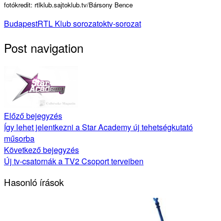
fotókredit: rtlklub.sajtoklub.tv/Bársony Bence
Budapest
RTL Klub sorozatok
tv-sorozat
Post navigation
Előző bejegyzés
Így lehet jelentkezni a Star Academy új tehetségkutató
műsorba
Következő bejegyzés
Új tv-csatornák a TV2 Csoport terveiben
Hasonló írások