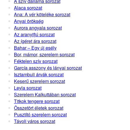
A szív dallama sorozat
Alaca sorozat
Ana: A vér köteléke sorozat
Anyai örökség
Aurora angyala sorozat
Az aranyifjú sorozat
Az ígéret ára sorozat
Bahar – Egy új esély
Bor, mámor, szerelem sorozat
Féktelen szív sorozat
García asszony és lányai sorozat
Isztambuli árvák sorozat
Keserű szerelem sorozat
Leyla sorozat
Szerelem Kalkuttában sorozat
Titkok tengere sorozat
Összetört életek sorozat
Pusztító szerelem sorozat
Távoli város sorozat