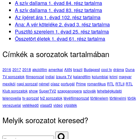
A szív dallama 1. évad 84. rész tartalma
A szív dallama 1. évad 83. rész tartalma
Az ígéret ára 1. évad 102. rész tartalma
Ana: A vér köteléke 2. évad 3. rész tartalma
Pusztító szerelem 1. évad 25. rész tartalma
Összetört életek 1. évad 61. rész tartalma
Címkék a sorozatok tartalmában
2016
2017
2018
akciófilm
amerikai
AXN
brazil
Budapest
cool tv
dráma
Duna
TV sorozatok
filmsorozat
indiai
Izaura TV
kalandfilm
kolumbiai
krimi
magyar
mexikói
napi sorozat
német
olasz
portugál
Prime
romantikus
RTL
RTLII
RTL
Klub sorozatok
show
SuperTV2
szappanopera
szlovák
tehetségkutató
telenovella
tv-sorozat
tv2 sorozatok
tévéfilmsorozat
történelem
történelmi
török
venezuelai
vetélkedő
viasat3
videó
vígjáték
Melyik sorozatot keresed?