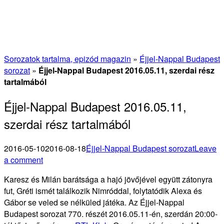
Sorozatok tartalma, epizód magazin
»
Éjjel-Nappal Budapest
sorozat
»
Éjjel-Nappal Budapest 2016.05.11, szerdai rész
tartalmából
Éjjel-Nappal Budapest 2016.05.11,
szerdai rész tartalmából
2016-05-10
2016-08-18
Éjjel-Nappal Budapest sorozat
Leave
a comment
Karesz és Milán barátsága a hajó jövőjével együtt zátonyra
fut, Gréti ismét találkozik Nimróddal, folytatódik Alexa és
Gábor se veled se nélküled játéka. Az Éjjel-Nappal
Budapest sorozat 770. részét 2016.05.11-én, szerdán 20:00-