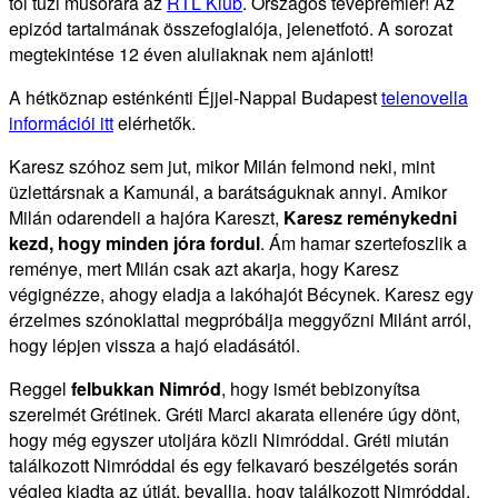
tól tűzi műsorára az
RTL Klub
. Országos tévépremier! Az
epizód tartalmának összefoglalója, jelenetfotó. A sorozat
megtekintése 12 éven aluliaknak nem ajánlott!
A hétköznap esténkénti Éjjel-Nappal Budapest
telenovella
információi itt
elérhetők.
Karesz szóhoz sem jut, mikor Milán felmond neki, mint
üzlettársnak a Kamunál, a barátságuknak annyi. Amikor
Milán odarendeli a hajóra Kareszt,
Karesz reménykedni
kezd, hogy minden jóra fordul
. Ám hamar szertefoszlik a
reménye, mert Milán csak azt akarja, hogy Karesz
végignézze, ahogy eladja a lakóhajót Bécynek. Karesz egy
érzelmes szónoklattal megpróbálja meggyőzni Milánt arról,
hogy lépjen vissza a hajó eladásától.
Reggel
felbukkan Nimród
, hogy ismét bebizonyítsa
szerelmét Grétinek. Gréti Marci akarata ellenére úgy dönt,
hogy még egyszer utoljára közli Nimróddal. Gréti miután
találkozott Nimróddal és egy felkavaró beszélgetés során
végleg kiadta az útját, bevallja, hogy találkozott Nimróddal,