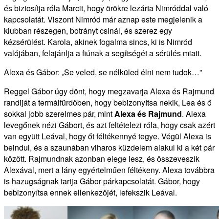
és biztosítja róla Marcit, hogy örökre lezárta Nimróddal való
kapcsolatát. Viszont Nimród már aznap este megjelenik a
klubban részegen, botrányt csinál, és szerez egy
kézsérülést. Karola, akinek fogalma sincs, ki is Nimród
valójában, felajánlja a fiúnak a segítségét a sérülés miatt.
Alexa és Gábor: „Se veled, se nélküled élni nem tudok…”
Reggel Gábor úgy dönt, hogy megzavarja Alexa és Rajmund
randiját a termálfürdőben, hogy bebizonyítsa nekik, Lea és ő
sokkal jobb szerelmes pár, mint
Alexa és Rajmund
. Alexa
levegőnek nézi Gábort, és azt feltételezi róla, hogy csak azért
van együtt Leával, hogy őt féltékennyé tegye. Végül Alexa is
beindul, és a szaunában viharos küzdelem alakul ki a két pár
között. Rajmundnak azonban elege lesz, és összeveszik
Alexával, mert a lány egyértelműen féltékeny. Alexa továbbra
is hazugságnak tartja Gábor párkapcsolatát. Gábor, hogy
bebizonyítsa ennek ellenkezőjét, lefekszik Leával.