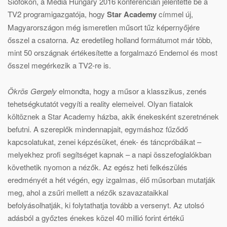
Siófokon, a Media Hungary 2016 konferencián jelentette be a
TV2 programigazgatója, hogy
Star Academy
címmel új,
Magyarországon még ismeretlen műsort tűz képernyőjére
ősszel a csatorna. Az eredetileg holland formátumot már több,
mint 50 országnak értékesítette a forgalmazó Endemol és most
ősszel megérkezik a TV2-re is.
Ökrös Gergely
elmondta, hogy a műsor a klasszikus, zenés
tehetségkutatót vegyíti a reality elemeivel. Olyan fiatalok
költöznek a Star Academy házba, akik énekesként szeretnének
befutni. A szereplők mindennapjait, egymáshoz fűződő
kapcsolatukat, zenei képzésüket, ének- és táncpróbáikat –
melyekhez profi segítséget kapnak – a napi összefoglalókban
követhetik nyomon a nézők. Az egész heti felkészülés
eredményét a hét végén, egy izgalmas, élő műsorban mutatják
meg, ahol a zsűri mellett a nézők szavazataikkal
befolyásolhatják, ki folytathatja tovább a versenyt. Az utolsó
adásból a győztes énekes közel 40 millió forint értékű