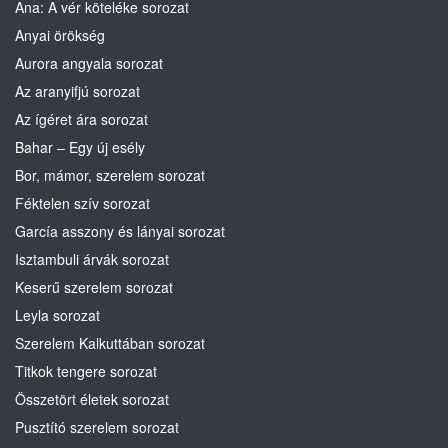
Ana: A vér köteléke sorozat
Anyai örökség
Aurora angyala sorozat
Az aranyifjú sorozat
Az ígéret ára sorozat
Bahar – Egy új esély
Bor, mámor, szerelem sorozat
Féktelen szív sorozat
García asszony és lányai sorozat
Isztambuli árvák sorozat
Keserű szerelem sorozat
Leyla sorozat
Szerelem Kalkuttában sorozat
Titkok tengere sorozat
Összetört életek sorozat
Pusztító szerelem sorozat