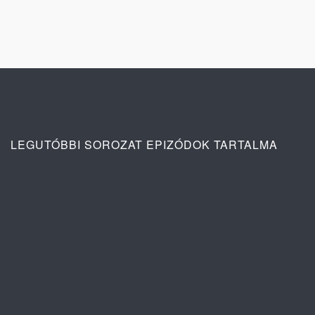
LEGUTÓBBI SOROZAT EPIZÓDOK TARTALMA
Ana: A vér köteléke 2. évad 4. rész
tartalma