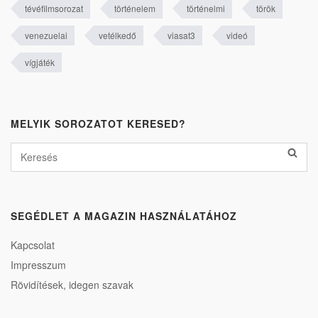
tévéfilmsorozat
történelem
történelmi
török
venezuelai
vetélkedő
viasat3
videó
vígjáték
MELYIK SOROZATOT KERESED?
SEGÉDLET A MAGAZIN HASZNÁLATÁHOZ
Kapcsolat
Impresszum
Rövidítések, idegen szavak