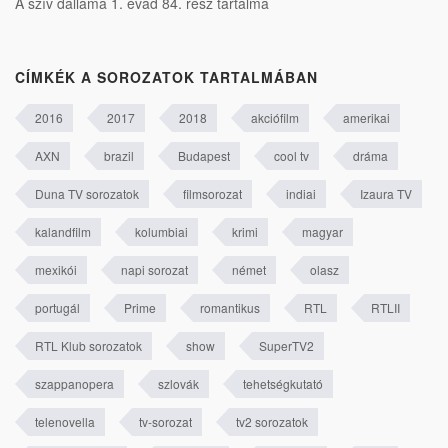
A szív dallama 1. évad 84. rész tartalma
CÍMKÉK A SOROZATOK TARTALMÁBAN
2016
2017
2018
akciófilm
amerikai
AXN
brazil
Budapest
cool tv
dráma
Duna TV sorozatok
filmsorozat
indiai
Izaura TV
kalandfilm
kolumbiai
krimi
magyar
mexikói
napi sorozat
német
olasz
portugál
Prime
romantikus
RTL
RTLII
RTL Klub sorozatok
show
SuperTV2
szappanopera
szlovák
tehetségkutató
telenovella
tv-sorozat
tv2 sorozatok