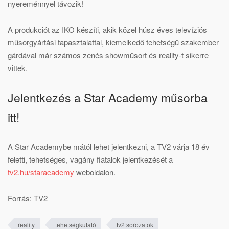
nyereménnyel távozik!
A produkciót az IKO készíti, akik közel húsz éves televíziós
műsorgyártási tapasztalattal, kiemelkedő tehetségű szakember
gárdával már számos zenés showműsort és reality-t sikerre
vittek.
Jelentkezés a Star Academy műsorba
itt!
A Star Academybe mától lehet jelentkezni, a TV2 várja 18 év
feletti, tehetséges, vagány fiatalok jelentkezését a
tv2.hu/staracademy
weboldalon.
Forrás: TV2
reality
tehetségkutató
tv2 sorozatok