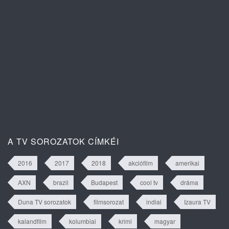
Isztambuli árvák 2. évad 63. rész
tartalma
A TV SOROZATOK CÍMKÉI
2016
2017
2018
akciófilm
amerikai
AXN
brazil
Budapest
cool tv
dráma
Duna TV sorozatok
filmsorozat
indiai
Izaura TV
kalandfilm
kolumbiai
krimi
magyar