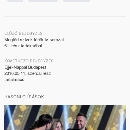
Post
ELŐZŐ BEJEGYZÉS
Megtört szívek török tv-sorozat
navigation
61. rész tartalmából
KÖVETKEZŐ BEJEGYZÉS
Éjjel-Nappal Budapest
2016.05.11, szerdai rész
tartalmából
HASONLÓ ÍRÁSOK