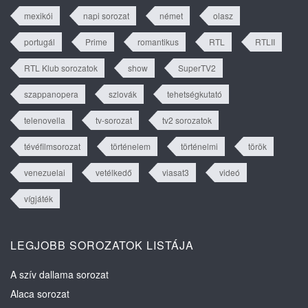
mexikói
napi sorozat
német
olasz
portugál
Prime
romantikus
RTL
RTLII
RTL Klub sorozatok
show
SuperTV2
szappanopera
szlovák
tehetségkutató
telenovella
tv-sorozat
tv2 sorozatok
tévéfilmsorozat
történelem
történelmi
török
venezuelai
vetélkedő
viasat3
videó
vígjáték
LEGJOBB SOROZATOK LISTÁJA
A szív dallama sorozat
Alaca sorozat