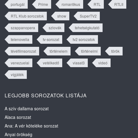
portugál
Prime
romantikus
RTL
RTLII
RTL Klub sorozatok
show
SuperTV2
szappanopera
szlovák
tehetségkutató
telenovella
tv-sorozat
tv2 sorozatok
tévéfilmsorozat
történelem
történelmi
török
venezuelai
vetélkedő
viasat3
videó
vígjáték
LEGJOBB SOROZATOK LISTÁJA
A szív dallama sorozat
Alaca sorozat
Ana: A vér köteléke sorozat
Anyai örökség