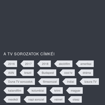
Egy új nap ígérete 1. évad 2. rész
tartalma
A TV SOROZATOK CÍMKÉI
2016
2017
2018
akciófilm
amerikai
AXN
brazil
Budapest
cool tv
dráma
Duna TV sorozatok
filmsorozat
indiai
Izaura TV
kalandfilm
kolumbiai
krimi
magyar
mexikói
napi sorozat
német
olasz