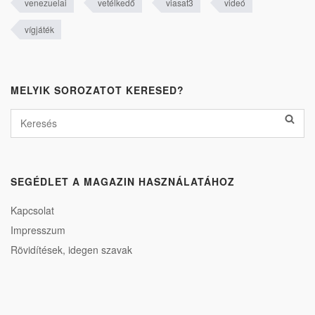
venezuelai
vetélkedő
viasat3
videó
vígjáték
MELYIK SOROZATOT KERESED?
SEGÉDLET A MAGAZIN HASZNÁLATÁHOZ
Kapcsolat
Impresszum
Rövidítések, idegen szavak