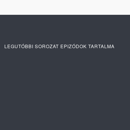
LEGUTÓBBI SOROZAT EPIZÓDOK TARTALMA
A szív dallama 1. évad 84. rész
tartalma