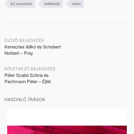
tv2 sorozatok
vetélkedő
videó
Post
ELŐZŐ BEJEGYZÉS
Keresztes Ildikó és Schobert
navigation
Norbert – Pray
KÖVETKEZŐ BEJEGYZÉS
Péter Szabó Szilvia és
Pachmann Péter – Éjfél
HASONLÓ ÍRÁSOK