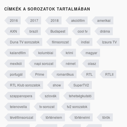
CÍMKÉK A SOROZATOK TARTALMÁBAN
2016
2017
2018
akciófilm
amerikai
AXN
brazil
Budapest
cool tv
dráma
Duna TV sorozatok
filmsorozat
indiai
Izaura TV
kalandfilm
kolumbiai
krimi
magyar
mexikói
napi sorozat
német
olasz
portugál
Prime
romantikus
RTL
RTLII
RTL Klub sorozatok
show
SuperTV2
szappanopera
szlovák
tehetségkutató
telenovella
tv-sorozat
tv2 sorozatok
tévéfilmsorozat
történelem
történelmi
török