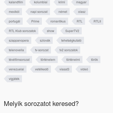
kalandfilm
kolumbiai
krimi
magyar
mexikói
napi sorozat
német
olasz
portugál
Prime
romantikus
RTL
RTLII
RTL Klub sorozatok
show
SuperTV2
szappanopera
szlovák
tehetségkutató
telenovella
tv-sorozat
tv2 sorozatok
tévéfilmsorozat
történelem
történelmi
török
venezuelai
vetélkedő
viasat3
videó
vígjáték
Melyik sorozatot keresed?