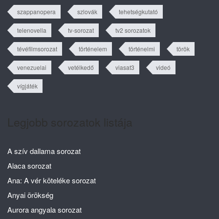
szappanopera
szlovák
tehetségkutató
telenovella
tv-sorozat
tv2 sorozatok
tévéfilmsorozat
történelem
történelmi
török
venezuelai
vetélkedő
viasat3
videó
vígjáték
Legjobb sorozatok listája
A szív dallama sorozat
Alaca sorozat
Ana: A vér köteléke sorozat
Anyai örökség
Aurora angyala sorozat