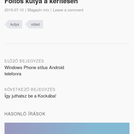
Foltos kutya a kerítésen
2015-07-10
Magazin mix
Leave a comment
kutya
videó
Post
ELŐZŐ BEJEGYZÉS
Windows Phone stílus Android
navigation
telefonra
KÖVETKEZŐ BEJEGYZÉS
Így juthatsz be a Kockába!
HASONLÓ ÍRÁSOK