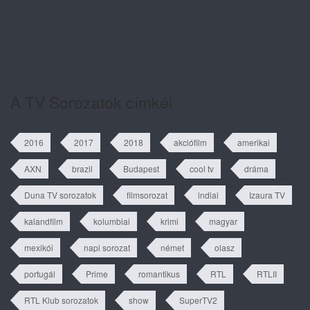
A szív dallama 1. évad 81. rész
tartalma
A TV Sorozatok címkéi
2016
2017
2018
akciófilm
amerikai
AXN
brazil
Budapest
cool tv
dráma
Duna TV sorozatok
filmsorozat
indiai
Izaura TV
kalandfilm
kolumbiai
krimi
magyar
mexikói
napi sorozat
német
olasz
portugál
Prime
romantikus
RTL
RTLII
RTL Klub sorozatok
show
SuperTV2