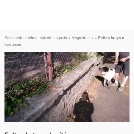
Sorozatok tartalma, epizód magazin
»
Magazin mix
»
Foltos kutya a
kerítésen