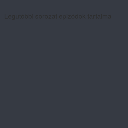
Legutóbbi sorozat epizódok tartalma
Ana: A vér köteléke 2. évad 3. rész
tartalma