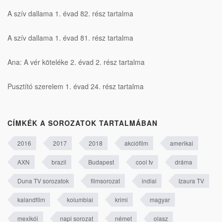
A szív dallama 1. évad 82. rész tartalma
A szív dallama 1. évad 81. rész tartalma
Ana: A vér köteléke 2. évad 2. rész tartalma
Pusztító szerelem 1. évad 24. rész tartalma
CÍMKÉK A SOROZATOK TARTALMÁBAN
2016
2017
2018
akciófilm
amerikai
AXN
brazil
Budapest
cool tv
dráma
Duna TV sorozatok
filmsorozat
indiai
Izaura TV
kalandfilm
kolumbiai
krimi
magyar
mexikói
napi sorozat
német
olasz