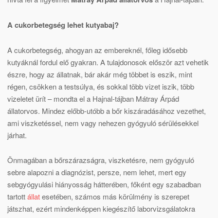
A cukorbetegség lehet kutyabaj?
A cukorbetegség, ahogyan az embereknél, főleg idősebb
kutyáknál fordul elő gyakran. A tulajdonosok először azt vehetik
észre, hogy az állatnak, bár akár még többet is eszik, mint
régen, csökken a testsúlya, és sokkal több vizet iszik, több
vizeletet ürít – mondta el a Hajnal-tájban Mátray Árpád
állatorvos. Mindez előbb-utóbb a bőr kiszáradásához vezethet,
ami viszketéssel, nem vagy nehezen gyógyuló sérülésekkel
járhat.
Önmagában a bőrszárazságra, viszketésre, nem gyógyuló
sebre alapozni a diagnózist, persze, nem lehet, mert egy
sebgyógyulási hiányosság hátterében, főként egy szabadban
tartott
állat
esetében, számos más körülmény is szerepet
játszhat, ezért mindenképpen kiegészítő laborvizsgálatokra