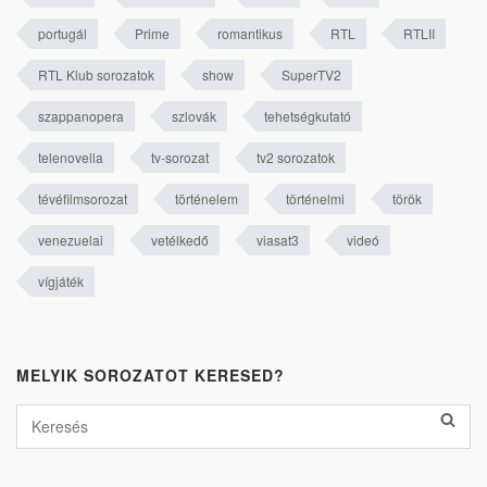
portugál
Prime
romantikus
RTL
RTLII
RTL Klub sorozatok
show
SuperTV2
szappanopera
szlovák
tehetségkutató
telenovella
tv-sorozat
tv2 sorozatok
tévéfilmsorozat
történelem
történelmi
török
venezuelai
vetélkedő
viasat3
videó
vígjáték
MELYIK SOROZATOT KERESED?