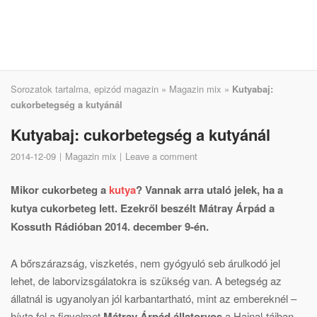
Sorozatok tartalma, epizód magazin
»
Magazin mix
»
Kutyabaj:
cukorbetegség a kutyánál
Kutyabaj: cukorbetegség a kutyánál
2014-12-09
Magazin mix
Leave a comment
Mikor cukorbeteg a
kutya
? Vannak arra utaló jelek, ha a
kutya cukorbeteg lett. Ezekről beszélt Mátray Árpád a
Kossuth Rádióban 2014. december 9-én.
A bőrszárazság, viszketés, nem gyógyuló seb árulkodó jel
lehet, de laborvizsgálatokra is szükség van. A betegség az
állatnál is ugyanolyan jól karbantartható, mint az embereknél –
hívta fel a figyelmet
Mátray Árpád állatorvos
a Hajnal-tájban.