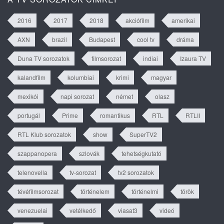
2016
2017
2018
akciófilm
amerikai
AXN
brazil
Budapest
cool tv
dráma
Duna TV sorozatok
filmsorozat
indiai
Izaura TV
kalandfilm
kolumbiai
krimi
magyar
mexikói
napi sorozat
német
olasz
portugál
Prime
romantikus
RTL
RTLII
RTL Klub sorozatok
show
SuperTV2
szappanopera
szlovák
tehetségkutató
telenovella
tv-sorozat
tv2 sorozatok
tévéfilmsorozat
történelem
történelmi
török
venezuelai
vetélkedő
viasat3
videó