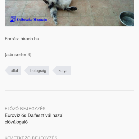
Forrás: hirado.hu
{adinserter 4}
állat
betegség
kutya
Post
ELŐZŐ BEJEGYZÉS
Eurovíziós Dalfesztivál hazai
navigation
előválogató
KÖVETKEZŐ BEJEGYZÉS