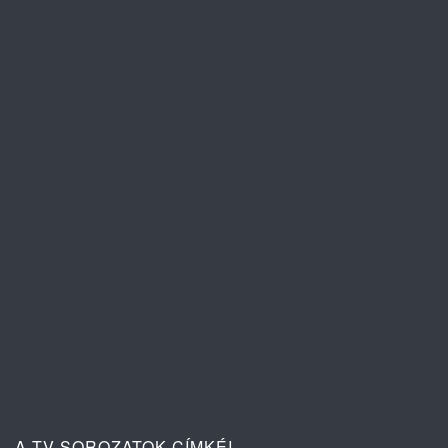
A szív dallama 1. évad 82. rész
tartalma
A szív dallama 1. évad 81. rész
tartalma
A TV SOROZATOK CÍMKÉI