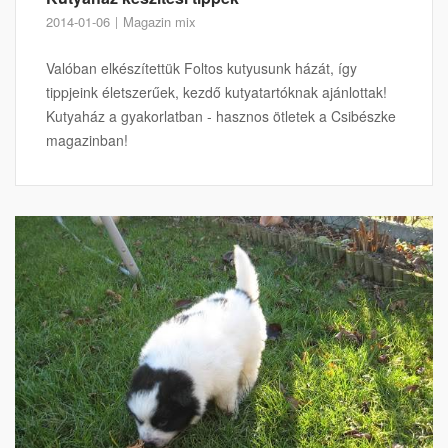
2014-01-06
Magazin mix
Valóban elkészítettük Foltos kutyusunk házát, így
tippjeink életszerűek, kezdő kutyatartóknak ajánlottak!
Kutyaház a gyakorlatban - hasznos ötletek a Csibészke
magazinban!