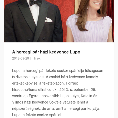
A hercegi pár házi kedvence Lupo
2013-09-29
Hírek
Lupo, a hercegi pár fekete cocker spánielje túlságosan
is divatos kutya lett. A család házi kedvence komoly
értéket képvisel a feketepiacon. Forrás:
hirado.hu/femalefirst co.uk | 2013. szeptember 29.
vasárnap Egyre népszerűbb Lupo kutya, Katalin és
Vilmos házi kedvence Sokféle vetülete lehet a
népszerűségnek, de arra, amit a hercegi pár kutyája,
Lupo, a fekete cocker spániel...