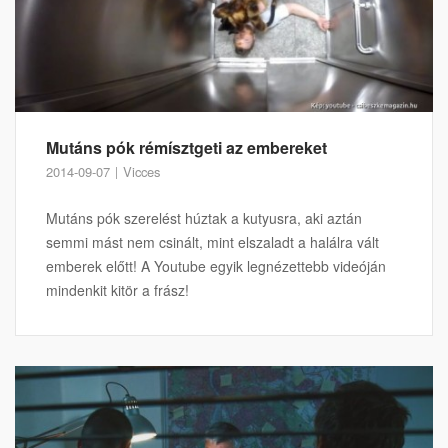
Mutáns pók rémísztgeti az embereket
2014-09-07
Vicces
Mutáns pók szerelést húztak a kutyusra, aki aztán
semmi mást nem csinált, mint elszaladt a halálra vált
emberek előtt! A Youtube egyik legnézettebb videóján
mindenkit kitör a frász!