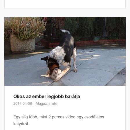
Okos az ember legjobb barátja
2014-04-06
Magazin mix
Egy alig több, mint 2 perces video egy csodálatos
kutyáról.