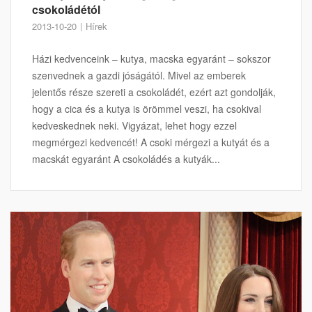
csokoládétól
2013-10-20
Hírek
Házi kedvenceink – kutya, macska egyaránt – sokszor
szenvednek a gazdi jóságától. Mivel az emberek
jelentős része szereti a csokoládét, ezért azt gondolják,
hogy a cica és a kutya is örömmel veszi, ha csokival
kedveskednek neki. Vigyázat, lehet hogy ezzel
megmérgezi kedvencét! A csoki mérgezi a kutyát és a
macskát egyaránt A csokoládés a kutyák...