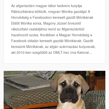
Az afganisztáni magyar tábor kedvenc kutyája
Rákóczifalvára költözik, megvan Mónika gazdája! A
Honvédség a Facebookon keresett gazdit Mónikának
Eldőlt Mónika sorsa, Magony József őrvezető
rákóczifalvi családjához kerül az Afganisztánból
hazahozott szuka. Korábban a Magyar Honvédség a
Facebook oldalán keresett gazdát Mónikának: Gazdit
keresünk Mónikának, az afgán származású kutyusnak,
aki 2010-ben szegődött az OMLT-hez (ma Katonai...