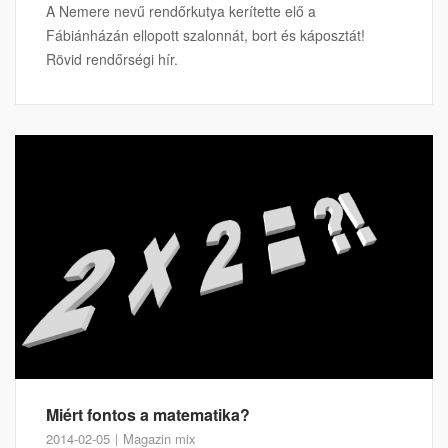
A Nemere nevű rendőrkutya kerítette elő a
Fábiánházán ellopott szalonnát, bort és káposztát!
Rövid rendőrségi hír.
Miért fontos a matematika?
2014-02-05
Magazin mix