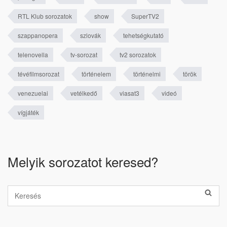
RTL Klub sorozatok
show
SuperTV2
szappanopera
szlovák
tehetségkutató
telenovella
tv-sorozat
tv2 sorozatok
tévéfilmsorozat
történelem
történelmi
török
venezuelai
vetélkedő
viasat3
videó
vígjáték
Melyik sorozatot keresed?