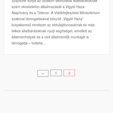
Százezer kutya az utcákon Bemutatta állatbarátoknak
szánt okostelefon alkalmazását a Vigyél Haza
Alapítvány és a Telenor. A Vidékfejlesztési Minisztérium
szakmai támogatásával készült „Vigyél Haza”
kutyakereső rendszer az ebtulajdonosoknak és más
lelkes állatbarátoknak nyújt segítséget, emellett az
állatmenhelyek és a civil állatmentők munkáját is
támogatja – tudatta...
Bejegyzések
1
2
←
lapozása