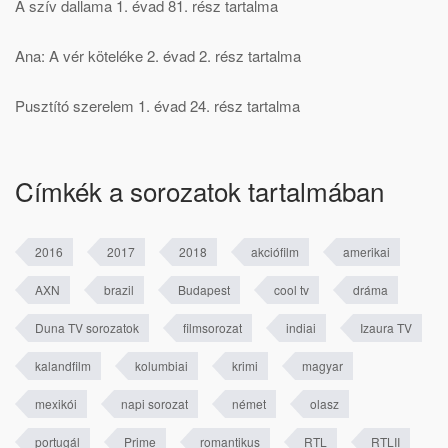
A szív dallama 1. évad 81. rész tartalma
Ana: A vér köteléke 2. évad 2. rész tartalma
Pusztító szerelem 1. évad 24. rész tartalma
Címkék a sorozatok tartalmában
2016
2017
2018
akciófilm
amerikai
AXN
brazil
Budapest
cool tv
dráma
Duna TV sorozatok
filmsorozat
indiai
Izaura TV
kalandfilm
kolumbiai
krimi
magyar
mexikói
napi sorozat
német
olasz
portugál
Prime
romantikus
RTL
RTLII