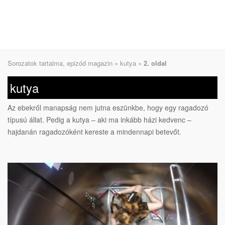
Sorozatok tartalma, epizód magazin
»
kutya
»
2. oldal
kutya
Az ebekről manapság nem jutna eszünkbe, hogy egy ragadozó
típusú állat. Pedig a kutya – aki ma inkább házi kedvenc –
hajdanán ragadozóként kereste a mindennapi betevőt.