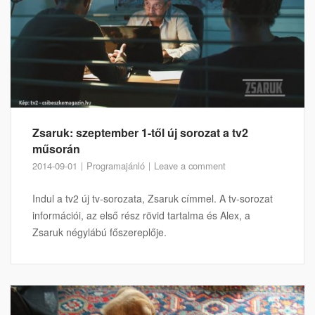
Zsaruk: szeptember 1-től új sorozat a tv2
műsorán
2014-09-01
Programajánló
Leave a comment
Indul a tv2 új tv-sorozata, Zsaruk címmel. A tv-sorozat
információi, az első rész rövid tartalma és Alex, a
Zsaruk négylábú főszereplője.