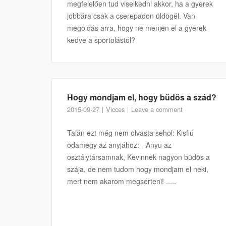
megfelelően tud viselkedni akkor, ha a gyerek
jobbára csak a cserepadon üldögél. Van
megoldás arra, hogy ne menjen el a gyerek
kedve a sportolástól?
Hogy mondjam el, hogy büdös a szád?
2015-09-27
Vicces
Leave a comment
Talán ezt még nem olvasta sehol: Kisfiú
odamegy az anyjához: - Anyu az
osztálytársamnak, Kevinnek nagyon büdös a
szája, de nem tudom hogy mondjam el neki,
mert nem akarom megsérteni! .....