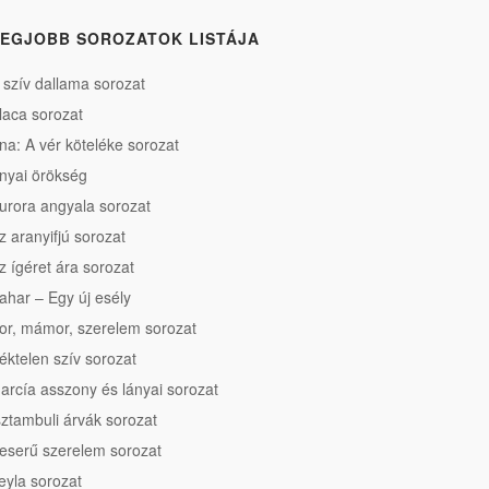
EGJOBB SOROZATOK LISTÁJA
 szív dallama sorozat
laca sorozat
na: A vér köteléke sorozat
nyai örökség
urora angyala sorozat
z aranyifjú sorozat
z ígéret ára sorozat
ahar – Egy új esély
or, mámor, szerelem sorozat
éktelen szív sorozat
arcía asszony és lányai sorozat
sztambuli árvák sorozat
eserű szerelem sorozat
eyla sorozat