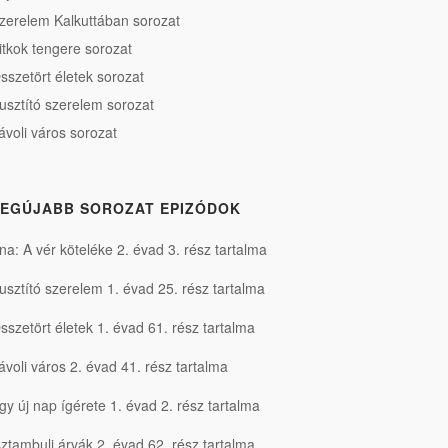
zerelem Kalkuttában sorozat
itkok tengere sorozat
sszetört életek sorozat
usztító szerelem sorozat
ávoli város sorozat
EGÚJABB SOROZAT EPIZÓDOK
na: A vér köteléke 2. évad 3. rész tartalma
usztító szerelem 1. évad 25. rész tartalma
sszetört életek 1. évad 61. rész tartalma
ávoli város 2. évad 41. rész tartalma
gy új nap ígérete 1. évad 2. rész tartalma
sztambuli árvák 2. évad 62. rész tartalma