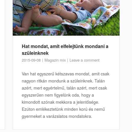
Hat mondat, amit elfelejtünk mondani a
szüleinknek
2015-09-08
Magazin mix
Leave a comment
Van hat egyszerű kétszavas mondat, amit csak
nagyon ritkán mondunk a szüleinknek. Talán
azért, mert egyértelmű, talán azért, mert csak
egyszerűen nem figyelünk oda, hogy a
kimondott szónak mekkora a jelentősége.
Ezúton emlékeztetünk minden korú és nemű
gyermeket a varázslatos mondatokra.