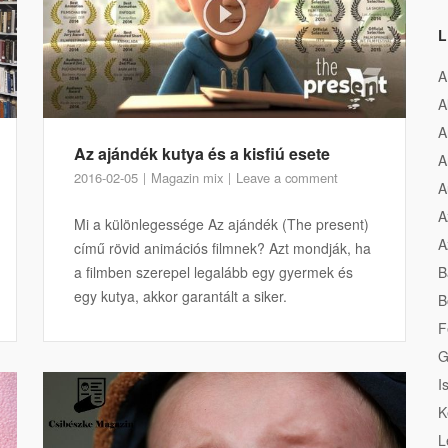
L
A
A
A
Az ajándék kutya és a kisfiú esete
A
2016-02-05
Magazin mix
Leave a comment
A
A
Mi a különlegessége Az ajándék (The present)
A
című rövid animációs filmnek? Azt mondják, ha
a filmben szerepel legalább egy gyermek és
B
egy kutya, akkor garantált a siker.
B
F
G
I
K
L