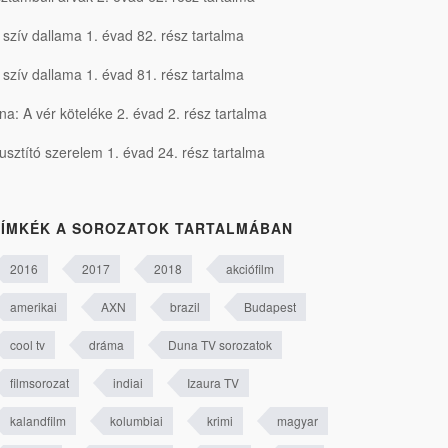
 szív dallama 1. évad 82. rész tartalma
 szív dallama 1. évad 81. rész tartalma
na: A vér köteléke 2. évad 2. rész tartalma
usztító szerelem 1. évad 24. rész tartalma
ÍMKÉK A SOROZATOK TARTALMÁBAN
2016
2017
2018
akciófilm
amerikai
AXN
brazil
Budapest
cool tv
dráma
Duna TV sorozatok
filmsorozat
indiai
Izaura TV
kalandfilm
kolumbiai
krimi
magyar