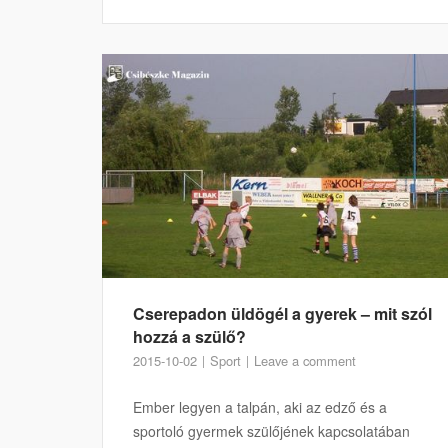
Cserepadon üldögél a gyerek – mit szól
hozzá a szülő?
2015-10-02
Sport
Leave a comment
Ember legyen a talpán, aki az edző és a
sportoló gyermek szülőjének kapcsolatában