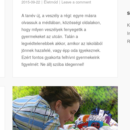
2015-09-22
Életmód
Leave a comment
S
A tanév új, a veszély a régi: egyre másra
olvassuk a médiában, közösségi oldalakon,
K
hogy milyen veszélyek fenyegetik a
I
gyermekeket az utcán. Talán a
R
legvédtelenebbek akkor, amikor az iskolából
jönnek hazafelé, vagy épp oda igyekeznek.
Ezért fontos gyakorta felhívni gyermekeink
figyelmét: Ne állj szóba idegennel!