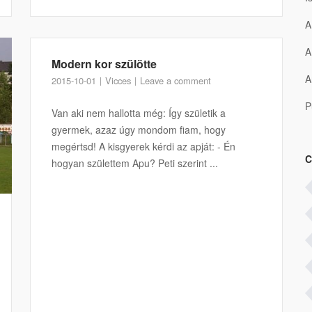
A
A
Modern kor szülötte
A
2015-10-01
Vicces
Leave a comment
P
Van aki nem hallotta még: Így születik a
gyermek, azaz úgy mondom fiam, hogy
megértsd! A kisgyerek kérdi az apját: - Én
C
hogyan születtem Apu? Peti szerint ...