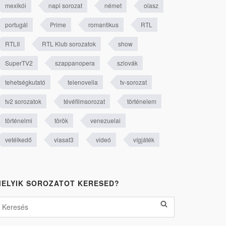
mexikói
napi sorozat
német
olasz
portugál
Prime
romantikus
RTL
RTLII
RTL Klub sorozatok
show
SuperTV2
szappanopera
szlovák
tehetségkutató
telenovella
tv-sorozat
tv2 sorozatok
tévéfilmsorozat
történelem
történelmi
török
venezuelai
vetélkedő
viasat3
videó
vígjáték
ELYIK SOROZATOT KERESED?