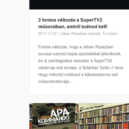
2 fontos változás a SuperTV2
műsoraiban, amiről tudnod kell!
2017-11-07
Jóban Rosszban sorozat
,
Tv-műsor
Fontos változás, hogy a Jóban Rosszban
sorozat ezentúl dupla epizódokkal jelentkezik,
és új zsűritagokkal visszatér a SuperTV2
vasárnap esti showja, a Sztárban Sztár+1 kicsi.
Hogy mikortól módosul a kábelcsatorna esti
műsorstruktúrája...